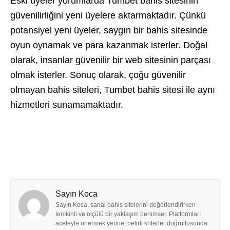
Eski üyeler yorumlarda Tumbet bahis sitesinin
güvenilirliğini yeni üyelere aktarmaktadır. Çünkü
potansiyel yeni üyeler, saygın bir bahis sitesinde
oyun oynamak ve para kazanmak isterler. Doğal
olarak, insanlar güvenilir bir web sitesinin parçası
olmak isterler. Sonuç olarak, çoğu güvenilir
olmayan bahis siteleri, Tumbet bahis sitesi ile aynı
hizmetleri sunamamaktadır.
Sayın Koca
Sayın Koca, sanal bahis sitelerini değerlendirirken
temkinli ve ölçülü bir yaklaşım benimser. Platformları
aceleyle önermek yerine, belirli kriterler doğrultusunda