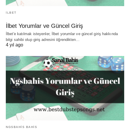
İLBET
İlbet Yorumlar ve Güncel Giriş
İlbet'e katılmak isteyenler, İlbet yorumlar ve güncel giriş hakkında
bilgi sahibi olup giriş adresini öğrendikten…
4 yıl ago
NGSBAHIS BAHIS