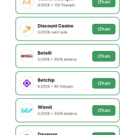
Katıl
8.000₺ + 150 freespin
Discount Casino
Katıl
5.000₺ nakit iade
Betelli
Katıl
5.050₺ + 500₺ bedava
Betchip
Katıl
6.000₺ + 80 freespin
Winnit
Katıl
5.000₺ + 500₺ bedava
Davegas