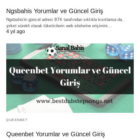
Ngsbahis Yorumlar ve Güncel Giriş
Ngsbahis'in güncel adresi BTK tarafından sıklıkla kısıtlansa da,
şirket sürekli olarak tüketicilerin web sitelerine erişimini…
4 yıl ago
QUEENBET
Queenbet Yorumlar ve Güncel Giriş