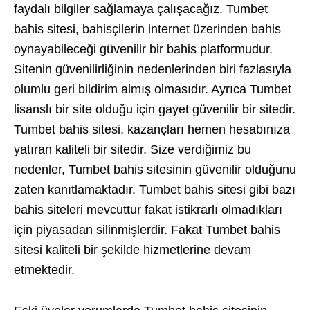
faydalı bilgiler sağlamaya çalışacağız. Tumbet
bahis sitesi, bahisçilerin internet üzerinden bahis
oynayabileceği güvenilir bir bahis platformudur.
Sitenin güvenilirliğinin nedenlerinden biri fazlasıyla
olumlu geri bildirim almış olmasıdır. Ayrıca Tumbet
lisanslı bir site olduğu için gayet güvenilir bir sitedir.
Tumbet bahis sitesi, kazançları hemen hesabınıza
yatıran kaliteli bir sitedir. Size verdiğimiz bu
nedenler, Tumbet bahis sitesinin güvenilir olduğunu
zaten kanıtlamaktadır. Tumbet bahis sitesi gibi bazı
bahis siteleri mevcuttur fakat istikrarlı olmadıkları
için piyasadan silinmişlerdir. Fakat Tumbet bahis
sitesi kaliteli bir şekilde hizmetlerine devam
etmektedir.