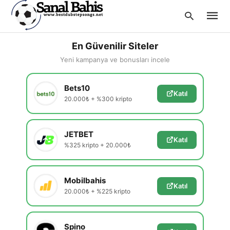
En Güvenilir Siteler
Yeni kampanya ve bonusları incele
Type
Bets10
your
Katıl
searc
20.000₺ + %300 kripto
query
and
hit
enter:
JETBET
Katıl
%325 kripto + 20.000₺
Mobilbahis
Katıl
20.000₺ + %225 kripto
Spino