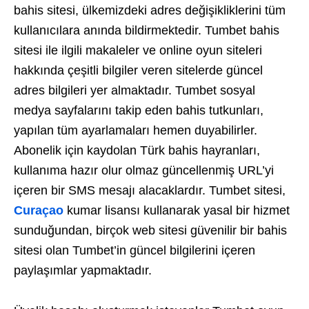
bahis sitesi, ülkemizdeki adres değişikliklerini tüm
kullanıcılara anında bildirmektedir. Tumbet bahis
sitesi ile ilgili makaleler ve online oyun siteleri
hakkında çeşitli bilgiler veren sitelerde güncel
adres bilgileri yer almaktadır. Tumbet sosyal
medya sayfalarını takip eden bahis tutkunları,
yapılan tüm ayarlamaları hemen duyabilirler.
Abonelik için kaydolan Türk bahis hayranları,
kullanıma hazır olur olmaz güncellenmiş URL’yi
içeren bir SMS mesajı alacaklardır. Tumbet sitesi,
Curaçao
kumar lisansı kullanarak yasal bir hizmet
sunduğundan, birçok web sitesi güvenilir bir bahis
sitesi olan Tumbet’in güncel bilgilerini içeren
paylaşımlar yapmaktadır.