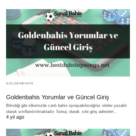
GOLDENBAHIS
Goldenbahis Yorumlar ve Güncel Giriş
Bilindiği gibi ülkemizde canlı bahis oynayabileceğiniz siteler yasaklı
olarak sınıflandırılmaktadır. Sonuç olarak, site giriş adresleri…
4 yıl ago