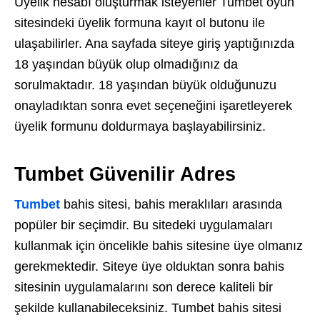
Üyelik hesabı oluşturmak isteyenler Tumbet oyun
sitesindeki üyelik formuna kayıt ol butonu ile
ulaşabilirler. Ana sayfada siteye giriş yaptığınızda
18 yaşından büyük olup olmadığınız da
sorulmaktadır. 18 yaşından büyük olduğunuzu
onayladıktan sonra evet seçeneğini işaretleyerek
üyelik formunu doldurmaya başlayabilirsiniz.
Tumbet Güvenilir Adres
Tumbet
bahis sitesi, bahis meraklıları arasında
popüler bir seçimdir. Bu sitedeki uygulamaları
kullanmak için öncelikle bahis sitesine üye olmanız
gerekmektedir. Siteye üye olduktan sonra bahis
sitesinin uygulamalarını son derece kaliteli bir
şekilde kullanabileceksiniz. Tumbet bahis sitesi