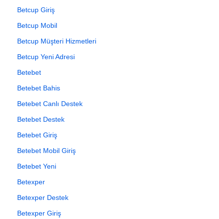
Betcup Giriş
Betcup Mobil
Betcup Müşteri Hizmetleri
Betcup Yeni Adresi
Betebet
Betebet Bahis
Betebet Canlı Destek
Betebet Destek
Betebet Giriş
Betebet Mobil Giriş
Betebet Yeni
Betexper
Betexper Destek
Betexper Giriş