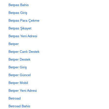
Betpas Bahis
Betpas Giriş
Betpas Para Çekme
Betpas Şikayet
Betpas Yeni Adresi
Betper
Betper Canlı Destek
Betper Destek
Betper Giriş
Betper Güncel
Betper Mobil
Betper Yeni Adresi
Betroad
Betroad Bahis