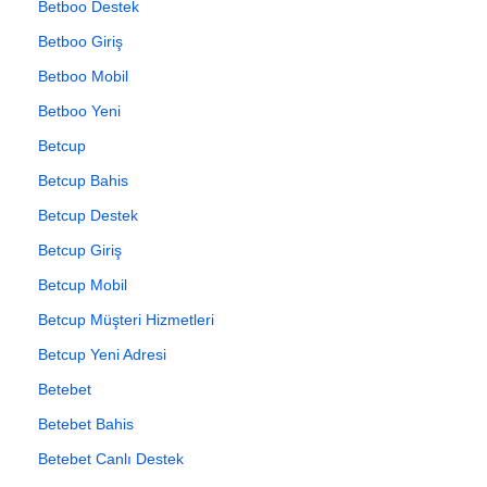
Betboo Destek
Betboo Giriş
Betboo Mobil
Betboo Yeni
Betcup
Betcup Bahis
Betcup Destek
Betcup Giriş
Betcup Mobil
Betcup Müşteri Hizmetleri
Betcup Yeni Adresi
Betebet
Betebet Bahis
Betebet Canlı Destek