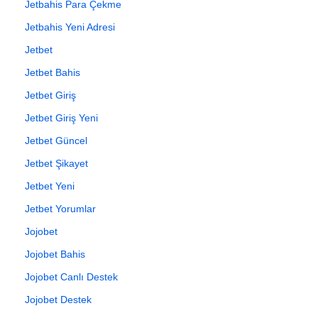
Jetbahis Para Çekme
Jetbahis Yeni Adresi
Jetbet
Jetbet Bahis
Jetbet Giriş
Jetbet Giriş Yeni
Jetbet Güncel
Jetbet Şikayet
Jetbet Yeni
Jetbet Yorumlar
Jojobet
Jojobet Bahis
Jojobet Canlı Destek
Jojobet Destek