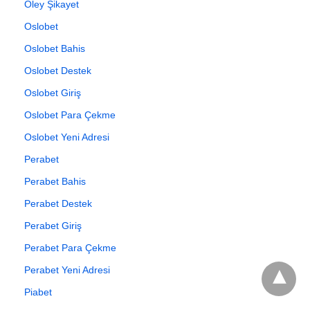
Oley Şikayet
Oslobet
Oslobet Bahis
Oslobet Destek
Oslobet Giriş
Oslobet Para Çekme
Oslobet Yeni Adresi
Perabet
Perabet Bahis
Perabet Destek
Perabet Giriş
Perabet Para Çekme
Perabet Yeni Adresi
Piabet