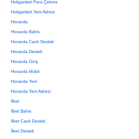
Holiganbet Para Çekme
Holiganbet Yeni Adresi
Hovarda
Hovarda Bahis
Hovarda Canlı Destek
Hovarda Destek
Hovarda Giriş
Hovarda Mobil
Hovarda Yeni
Hovarda Yeni Adresi
İlbet
İlbet Bahis
İlbet Canlı Destek
İlbet Destek