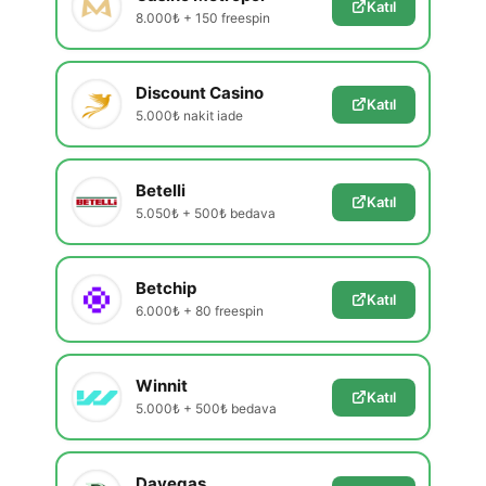
Katıl
8.000₺ + 150 freespin
Discount Casino
Katıl
5.000₺ nakit iade
Betelli
Katıl
5.050₺ + 500₺ bedava
Betchip
Katıl
6.000₺ + 80 freespin
Winnit
Katıl
5.000₺ + 500₺ bedava
Davegas