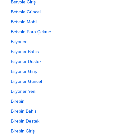
Betvole Giriş
Betvole Güncel
Betvole Mobil
Betvole Para Çekme
Bilyoner
Bilyoner Bahis
Bilyoner Destek
Bilyoner Giriş
Bilyoner Güncel
Bilyoner Yeni
Birebin
Birebin Bahis
Birebin Destek
Birebin Giriş