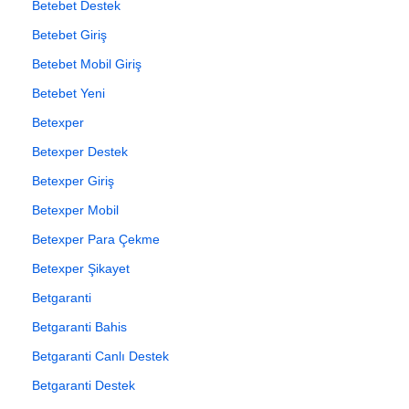
Betebet Destek
Betebet Giriş
Betebet Mobil Giriş
Betebet Yeni
Betexper
Betexper Destek
Betexper Giriş
Betexper Mobil
Betexper Para Çekme
Betexper Şikayet
Betgaranti
Betgaranti Bahis
Betgaranti Canlı Destek
Betgaranti Destek