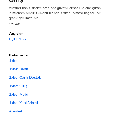
Aresbet bahis siteleri arasında güvenli olması ile öne çıkan
isimlerden biridir. Güvenli bir bahis sitesi olması başarılı bir
grafik görülmesinin…
4 yıl ago
Arşivler
Eylül 2022
Kategoriler
1xbet
1xbet Bahis
1xbet Canlı Destek
1xbet Giriş
1xbet Mobil
1xbet Yeni Adresi
Aresbet