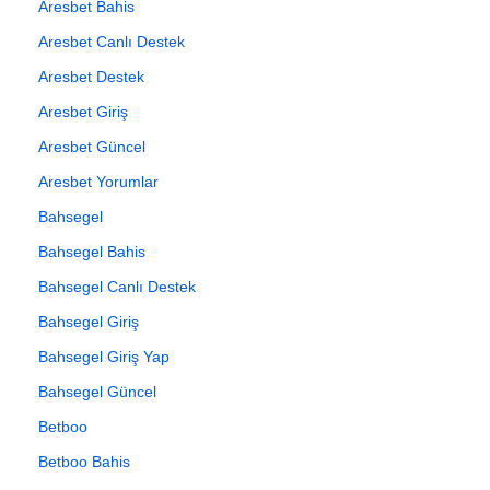
Aresbet Bahis
Aresbet Canlı Destek
Aresbet Destek
Aresbet Giriş
Aresbet Güncel
Aresbet Yorumlar
Bahsegel
Bahsegel Bahis
Bahsegel Canlı Destek
Bahsegel Giriş
Bahsegel Giriş Yap
Bahsegel Güncel
Betboo
Betboo Bahis