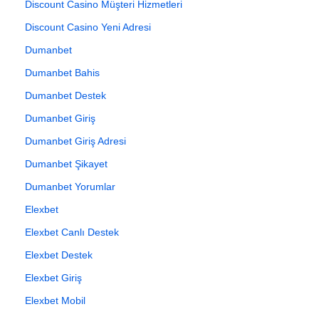
Discount Casino Müşteri Hizmetleri
Discount Casino Yeni Adresi
Dumanbet
Dumanbet Bahis
Dumanbet Destek
Dumanbet Giriş
Dumanbet Giriş Adresi
Dumanbet Şikayet
Dumanbet Yorumlar
Elexbet
Elexbet Canlı Destek
Elexbet Destek
Elexbet Giriş
Elexbet Mobil