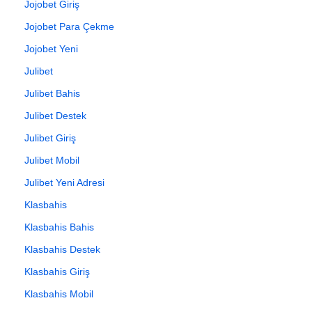
Jojobet Giriş
Jojobet Para Çekme
Jojobet Yeni
Julibet
Julibet Bahis
Julibet Destek
Julibet Giriş
Julibet Mobil
Julibet Yeni Adresi
Klasbahis
Klasbahis Bahis
Klasbahis Destek
Klasbahis Giriş
Klasbahis Mobil