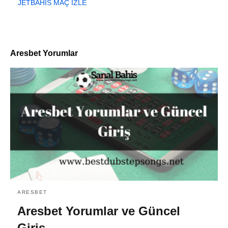
JETBAHİS MAÇ İZLE
Aresbet Yorumlar
ARESBET
Aresbet Yorumlar ve Güncel
Giriş