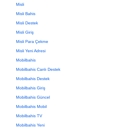
Misli
Misli Bahis
Misli Destek
Misli Giriş
Misli Para Çekme
Misli Yeni Adresi
Mobilbahis
Mobilbahis Canlı Destek
Mobilbahis Destek
Mobilbahis Giriş
Mobilbahis Güncel
Mobilbahis Mobil
Mobilbahis TV
Mobilbahis Yeni