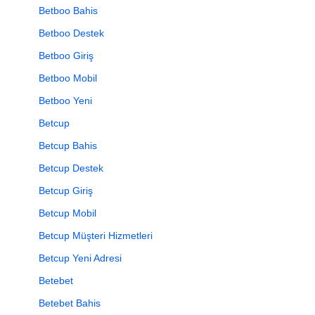
Betboo Bahis
Betboo Destek
Betboo Giriş
Betboo Mobil
Betboo Yeni
Betcup
Betcup Bahis
Betcup Destek
Betcup Giriş
Betcup Mobil
Betcup Müşteri Hizmetleri
Betcup Yeni Adresi
Betebet
Betebet Bahis