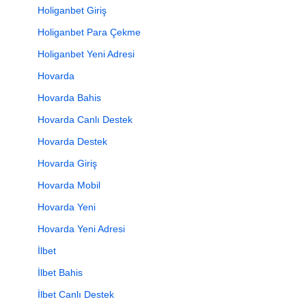
Holiganbet Giriş
Holiganbet Para Çekme
Holiganbet Yeni Adresi
Hovarda
Hovarda Bahis
Hovarda Canlı Destek
Hovarda Destek
Hovarda Giriş
Hovarda Mobil
Hovarda Yeni
Hovarda Yeni Adresi
İlbet
İlbet Bahis
İlbet Canlı Destek