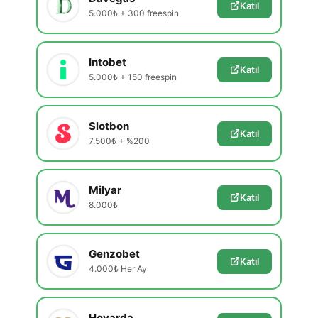
Katıl
5.000₺ + 300 freespin
Intobet
Katıl
5.000₺ + 150 freespin
Slotbon
Katıl
7.500₺ + %200
Milyar
Katıl
8.000₺
Genzobet
Katıl
4.000₺ Her Ay
Hovarda