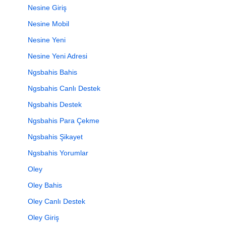
Nesine Giriş
Nesine Mobil
Nesine Yeni
Nesine Yeni Adresi
Ngsbahis Bahis
Ngsbahis Canlı Destek
Ngsbahis Destek
Ngsbahis Para Çekme
Ngsbahis Şikayet
Ngsbahis Yorumlar
Oley
Oley Bahis
Oley Canlı Destek
Oley Giriş