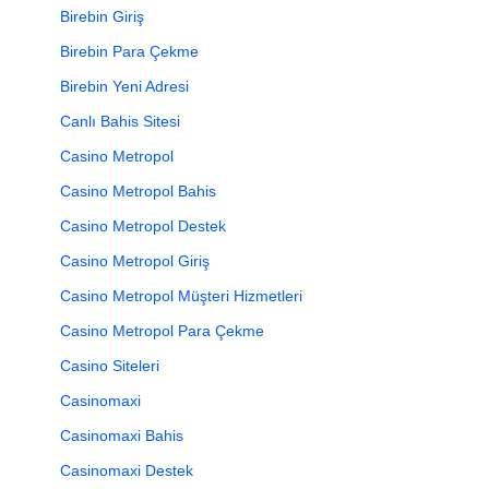
Birebin Giriş
Birebin Para Çekme
Birebin Yeni Adresi
Canlı Bahis Sitesi
Casino Metropol
Casino Metropol Bahis
Casino Metropol Destek
Casino Metropol Giriş
Casino Metropol Müşteri Hizmetleri
Casino Metropol Para Çekme
Casino Siteleri
Casinomaxi
Casinomaxi Bahis
Casinomaxi Destek