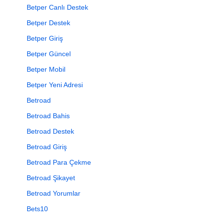
Betper Canlı Destek
Betper Destek
Betper Giriş
Betper Güncel
Betper Mobil
Betper Yeni Adresi
Betroad
Betroad Bahis
Betroad Destek
Betroad Giriş
Betroad Para Çekme
Betroad Şikayet
Betroad Yorumlar
Bets10