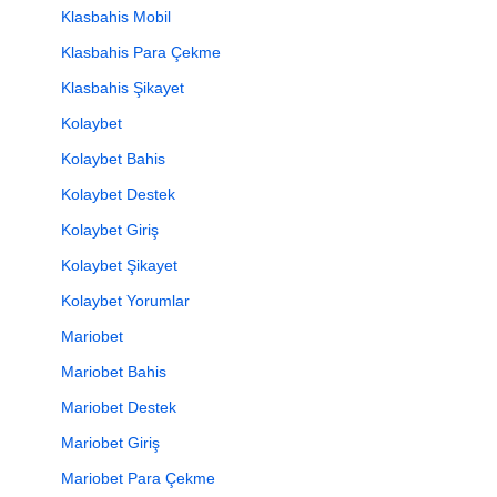
Klasbahis Mobil
Klasbahis Para Çekme
Klasbahis Şikayet
Kolaybet
Kolaybet Bahis
Kolaybet Destek
Kolaybet Giriş
Kolaybet Şikayet
Kolaybet Yorumlar
Mariobet
Mariobet Bahis
Mariobet Destek
Mariobet Giriş
Mariobet Para Çekme