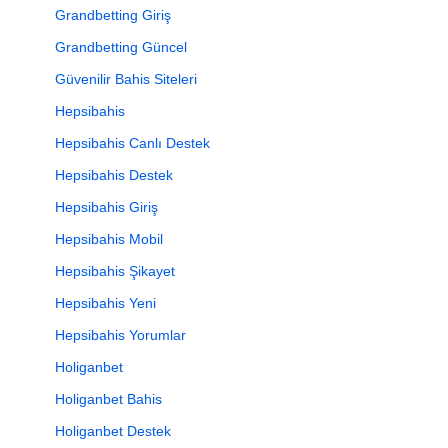
Grandbetting Giriş
Grandbetting Güncel
Güvenilir Bahis Siteleri
Hepsibahis
Hepsibahis Canlı Destek
Hepsibahis Destek
Hepsibahis Giriş
Hepsibahis Mobil
Hepsibahis Şikayet
Hepsibahis Yeni
Hepsibahis Yorumlar
Holiganbet
Holiganbet Bahis
Holiganbet Destek