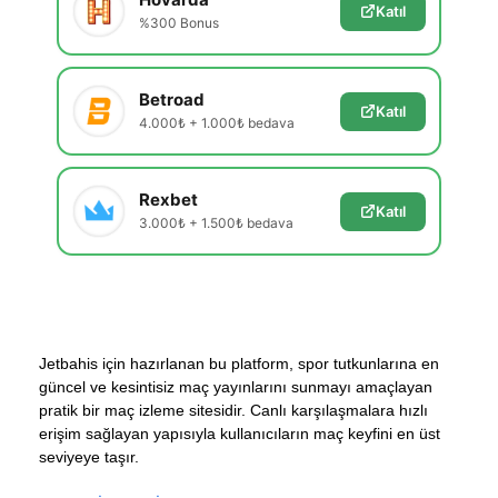
Katıl
%300 Bonus
Betroad
Katıl
4.000₺ + 1.000₺ bedava
Rexbet
Katıl
3.000₺ + 1.500₺ bedava
Jetbahis için hazırlanan bu platform, spor tutkunlarına en
güncel ve kesintisiz maç yayınlarını sunmayı amaçlayan
pratik bir maç izleme sitesidir. Canlı karşılaşmalara hızlı
erişim sağlayan yapısıyla kullanıcıların maç keyfini en üst
seviyeye taşır.