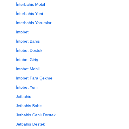
İnterbahis Mobil
İnterbahis Yeni
İnterbahis Yorumlar
İntobet
İntobet Bahis
İntobet Destek
İntobet Giriş
İntobet Mobil
İntobet Para Çekme
İntobet Yeni
Jetbahis
Jetbahis Bahis
Jetbahis Canlı Destek
Jetbahis Destek