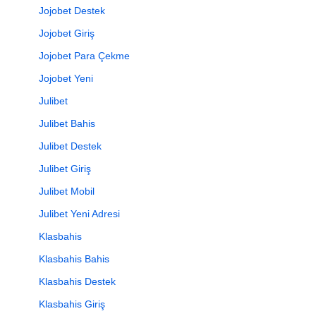
Jojobet Destek
Jojobet Giriş
Jojobet Para Çekme
Jojobet Yeni
Julibet
Julibet Bahis
Julibet Destek
Julibet Giriş
Julibet Mobil
Julibet Yeni Adresi
Klasbahis
Klasbahis Bahis
Klasbahis Destek
Klasbahis Giriş