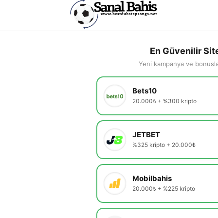
En Güvenilir Sit
Yeni kampanya ve bonuslar
Bets10
20.000₺ + %300 kripto
JETBET
%325 kripto + 20.000₺
Mobilbahis
20.000₺ + %225 kripto