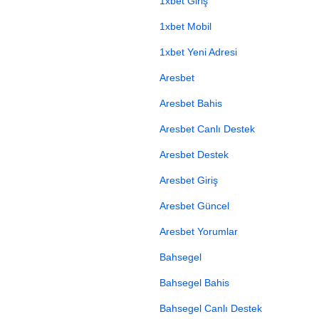
1xbet Giriş
1xbet Mobil
1xbet Yeni Adresi
Aresbet
Aresbet Bahis
Aresbet Canlı Destek
Aresbet Destek
Aresbet Giriş
Aresbet Güncel
Aresbet Yorumlar
Bahsegel
Bahsegel Bahis
Bahsegel Canlı Destek