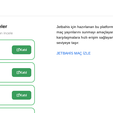
eler
Jetbahis için hazırlanan bu platform
maç yayınlarını sunmayı amaçlayan p
ı incele
karşılaşmalara hızlı erişim sağlayan
seviyeye taşır.
Katıl
JETBAHİS MAÇ İZLE
Katıl
Katıl