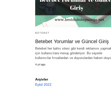
BETEBET
Betebet Yorumlar ve Güncel Giriş
Betebet her bahis sitesi gibi kendi reklamını yapma
için kullanıcılara mesaj gönderiyor. Bu sayede
kullanıcılar fırsatlardan ve duyurulardan haberi oluy
4 yıl ago
Arşivler
Eylül 2022