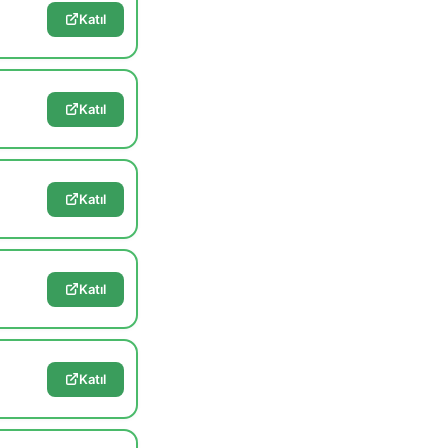
Katıl
Katıl
Katıl
Katıl
Katıl