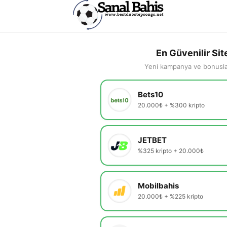
En Güvenilir Sit
Yeni kampanya ve bonuslar
Bets10
20.000₺ + %300 kripto
JETBET
%325 kripto + 20.000₺
Mobilbahis
20.000₺ + %225 kripto