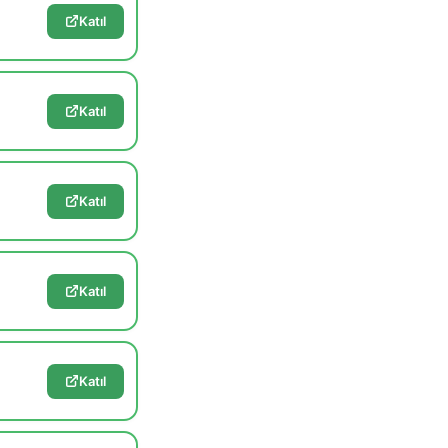
Katıl
Katıl
Katıl
Katıl
Katıl