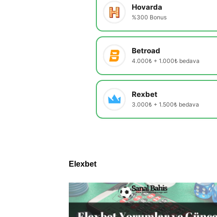
Hovarda
%300 Bonus
Betroad
4.000₺ + 1.000₺ bedava
Rexbet
3.000₺ + 1.500₺ bedava
Elexbet