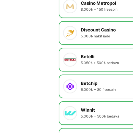
Casino Metropol
8.000₺ + 150 freespin
Discount Casino
5.000₺ nakit iade
Betelli
5.050₺ + 500₺ bedava
Betchip
6.000₺ + 80 freespin
Winnit
5.000₺ + 500₺ bedava