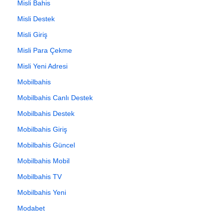
Misli Bahis
Misli Destek
Misli Giriş
Misli Para Çekme
Misli Yeni Adresi
Mobilbahis
Mobilbahis Canlı Destek
Mobilbahis Destek
Mobilbahis Giriş
Mobilbahis Güncel
Mobilbahis Mobil
Mobilbahis TV
Mobilbahis Yeni
Modabet