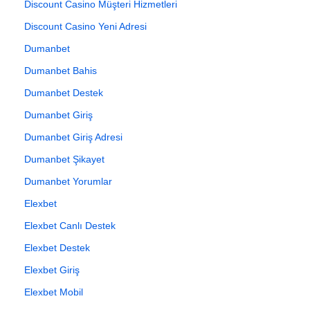
Discount Casino Müşteri Hizmetleri
Discount Casino Yeni Adresi
Dumanbet
Dumanbet Bahis
Dumanbet Destek
Dumanbet Giriş
Dumanbet Giriş Adresi
Dumanbet Şikayet
Dumanbet Yorumlar
Elexbet
Elexbet Canlı Destek
Elexbet Destek
Elexbet Giriş
Elexbet Mobil