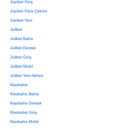
Jojobet Giriş
Jojobet Para Çekme
Jojobet Yeni
Julibet
Julibet Bahis
Julibet Destek
Julibet Giriş
Julibet Mobil
Julibet Yeni Adresi
Klasbahis
Klasbahis Bahis
Klasbahis Destek
Klasbahis Giriş
Klasbahis Mobil