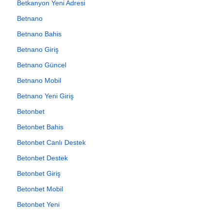
Betkanyon Yeni Adresi
Betnano
Betnano Bahis
Betnano Giriş
Betnano Güncel
Betnano Mobil
Betnano Yeni Giriş
Betonbet
Betonbet Bahis
Betonbet Canlı Destek
Betonbet Destek
Betonbet Giriş
Betonbet Mobil
Betonbet Yeni