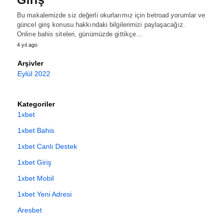
Bu makalemizde siz değerli okurlarımız için betroad yorumlar ve
güncel giriş konusu hakkındaki bilgilerimizi paylaşacağız.
Online bahis siteleri, günümüzde gittikçe…
4 yıl ago
Arşivler
Eylül 2022
Kategoriler
1xbet
1xbet Bahis
1xbet Canlı Destek
1xbet Giriş
1xbet Mobil
1xbet Yeni Adresi
Aresbet