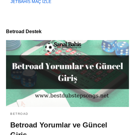
JETBAHİS MAÇ İZLE
Betroad Destek
BETROAD
Betroad Yorumlar ve Güncel
Giriş