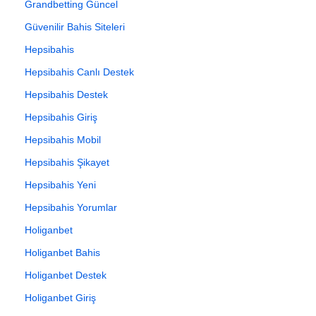
Grandbetting Güncel
Güvenilir Bahis Siteleri
Hepsibahis
Hepsibahis Canlı Destek
Hepsibahis Destek
Hepsibahis Giriş
Hepsibahis Mobil
Hepsibahis Şikayet
Hepsibahis Yeni
Hepsibahis Yorumlar
Holiganbet
Holiganbet Bahis
Holiganbet Destek
Holiganbet Giriş