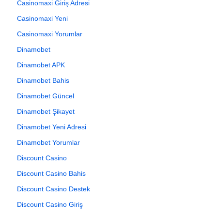
Casinomaxi Giriş Adresi
Casinomaxi Yeni
Casinomaxi Yorumlar
Dinamobet
Dinamobet APK
Dinamobet Bahis
Dinamobet Güncel
Dinamobet Şikayet
Dinamobet Yeni Adresi
Dinamobet Yorumlar
Discount Casino
Discount Casino Bahis
Discount Casino Destek
Discount Casino Giriş