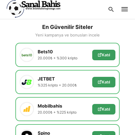
En Güvenilir Siteler
Yeni kampanya ve bonusları incele
Type
Bets10
your
Katıl
searc
20.000₺ + %300 kripto
query
and
hit
enter:
JETBET
Katıl
%325 kripto + 20.000₺
Mobilbahis
Katıl
20.000₺ + %225 kripto
Spino