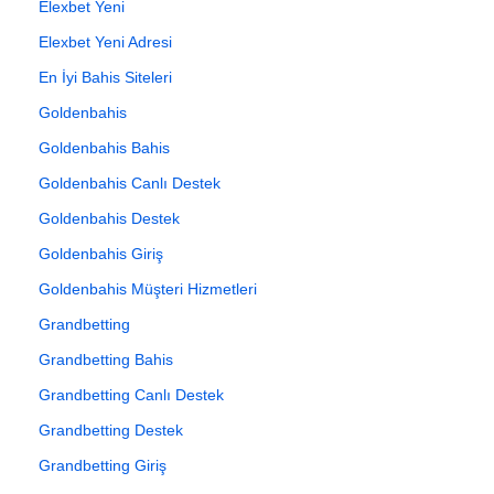
Elexbet Yeni
Elexbet Yeni Adresi
En İyi Bahis Siteleri
Goldenbahis
Goldenbahis Bahis
Goldenbahis Canlı Destek
Goldenbahis Destek
Goldenbahis Giriş
Goldenbahis Müşteri Hizmetleri
Grandbetting
Grandbetting Bahis
Grandbetting Canlı Destek
Grandbetting Destek
Grandbetting Giriş