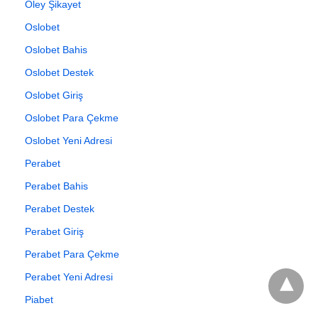
Oley Şikayet
Oslobet
Oslobet Bahis
Oslobet Destek
Oslobet Giriş
Oslobet Para Çekme
Oslobet Yeni Adresi
Perabet
Perabet Bahis
Perabet Destek
Perabet Giriş
Perabet Para Çekme
Perabet Yeni Adresi
Piabet