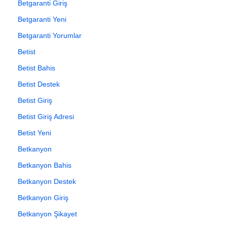
Betgaranti Giriş
Betgaranti Yeni
Betgaranti Yorumlar
Betist
Betist Bahis
Betist Destek
Betist Giriş
Betist Giriş Adresi
Betist Yeni
Betkanyon
Betkanyon Bahis
Betkanyon Destek
Betkanyon Giriş
Betkanyon Şikayet