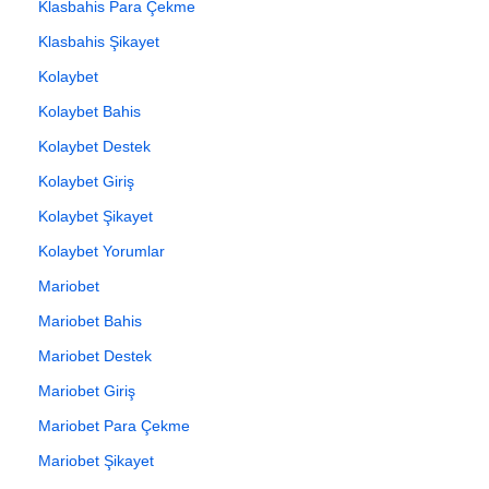
Klasbahis Para Çekme
Klasbahis Şikayet
Kolaybet
Kolaybet Bahis
Kolaybet Destek
Kolaybet Giriş
Kolaybet Şikayet
Kolaybet Yorumlar
Mariobet
Mariobet Bahis
Mariobet Destek
Mariobet Giriş
Mariobet Para Çekme
Mariobet Şikayet