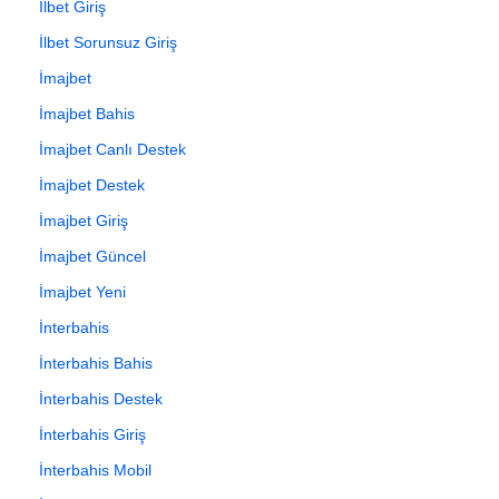
İlbet Giriş
İlbet Sorunsuz Giriş
İmajbet
İmajbet Bahis
İmajbet Canlı Destek
İmajbet Destek
İmajbet Giriş
İmajbet Güncel
İmajbet Yeni
İnterbahis
İnterbahis Bahis
İnterbahis Destek
İnterbahis Giriş
İnterbahis Mobil