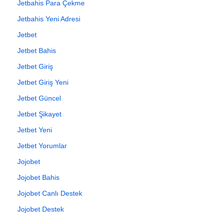
Jetbahis Para Çekme
Jetbahis Yeni Adresi
Jetbet
Jetbet Bahis
Jetbet Giriş
Jetbet Giriş Yeni
Jetbet Güncel
Jetbet Şikayet
Jetbet Yeni
Jetbet Yorumlar
Jojobet
Jojobet Bahis
Jojobet Canlı Destek
Jojobet Destek