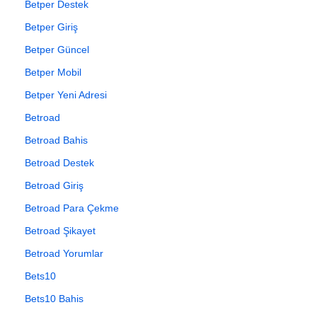
Betper Destek
Betper Giriş
Betper Güncel
Betper Mobil
Betper Yeni Adresi
Betroad
Betroad Bahis
Betroad Destek
Betroad Giriş
Betroad Para Çekme
Betroad Şikayet
Betroad Yorumlar
Bets10
Bets10 Bahis