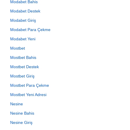
Modabet Bahis
Modabet Destek
Modabet Giriş
Modabet Para Çekme
Modabet Yeni
Mostbet
Mostbet Bahis
Mostbet Destek
Mostbet Giriş
Mostbet Para Çekme
Mostbet Yeni Adresi
Nesine
Nesine Bahis
Nesine Giriş