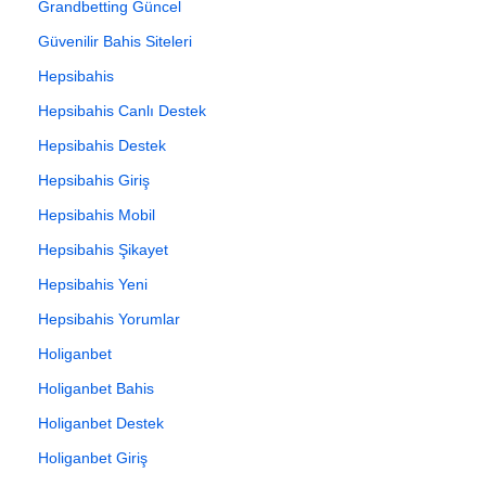
Grandbetting Güncel
Güvenilir Bahis Siteleri
Hepsibahis
Hepsibahis Canlı Destek
Hepsibahis Destek
Hepsibahis Giriş
Hepsibahis Mobil
Hepsibahis Şikayet
Hepsibahis Yeni
Hepsibahis Yorumlar
Holiganbet
Holiganbet Bahis
Holiganbet Destek
Holiganbet Giriş