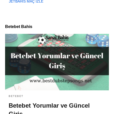
JETBAHİS MAÇ İZLE
Betebet Bahis
BETEBET
Betebet Yorumlar ve Güncel
Giriş