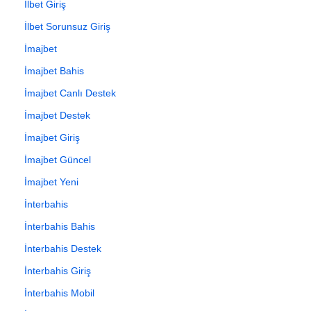
İlbet Giriş
İlbet Sorunsuz Giriş
İmajbet
İmajbet Bahis
İmajbet Canlı Destek
İmajbet Destek
İmajbet Giriş
İmajbet Güncel
İmajbet Yeni
İnterbahis
İnterbahis Bahis
İnterbahis Destek
İnterbahis Giriş
İnterbahis Mobil