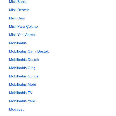
Misli Bahis
Misli Destek
Misli Giriş
Misli Para Çekme
Misli Yeni Adresi
Mobilbahis
Mobilbahis Canlı Destek
Mobilbahis Destek
Mobilbahis Giriş
Mobilbahis Güncel
Mobilbahis Mobil
Mobilbahis TV
Mobilbahis Yeni
Modabet