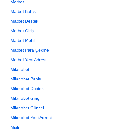
Matbet
Matbet Bahis
Matbet Destek
Matbet Giriş
Matbet Mobil
Matbet Para Çekme
Matbet Yeni Adresi
Milanobet
Milanobet Bahis
Milanobet Destek
Milanobet Giriş
Milanobet Güncel
Milanobet Yeni Adresi
Misli