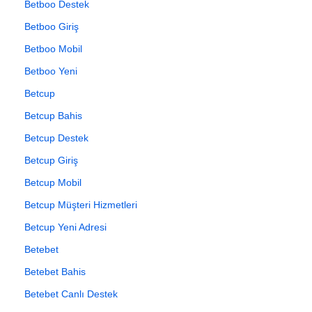
Betboo Destek
Betboo Giriş
Betboo Mobil
Betboo Yeni
Betcup
Betcup Bahis
Betcup Destek
Betcup Giriş
Betcup Mobil
Betcup Müşteri Hizmetleri
Betcup Yeni Adresi
Betebet
Betebet Bahis
Betebet Canlı Destek