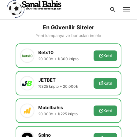
En Güvenilir Siteler
Yeni kampanya ve bonusları incele
Type
Bets10
your
Katıl
searc
20.000₺ + %300 kripto
query
and
hit
enter:
JETBET
Katıl
%325 kripto + 20.000₺
Mobilbahis
Katıl
20.000₺ + %225 kripto
Spino