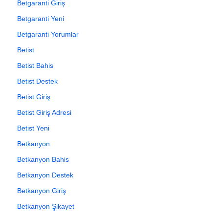
Betgaranti Giriş
Betgaranti Yeni
Betgaranti Yorumlar
Betist
Betist Bahis
Betist Destek
Betist Giriş
Betist Giriş Adresi
Betist Yeni
Betkanyon
Betkanyon Bahis
Betkanyon Destek
Betkanyon Giriş
Betkanyon Şikayet