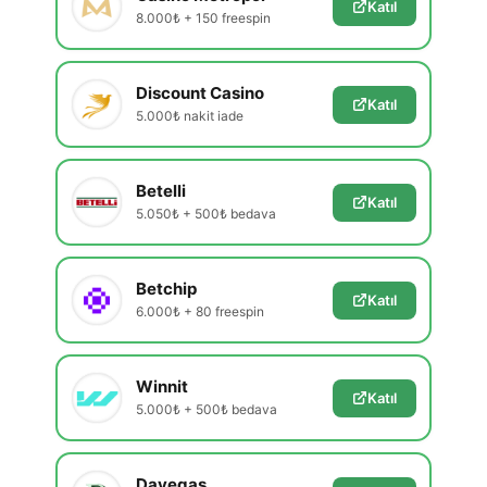
Katıl
8.000₺ + 150 freespin
Discount Casino
Katıl
5.000₺ nakit iade
Betelli
Katıl
5.050₺ + 500₺ bedava
Betchip
Katıl
6.000₺ + 80 freespin
Winnit
Katıl
5.000₺ + 500₺ bedava
Davegas