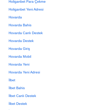
Holiganbet Para Çekme
Holiganbet Yeni Adresi
Hovarda
Hovarda Bahis
Hovarda Canlı Destek
Hovarda Destek
Hovarda Giriş
Hovarda Mobil
Hovarda Yeni
Hovarda Yeni Adresi
İlbet
İlbet Bahis
İlbet Canlı Destek
İlbet Destek