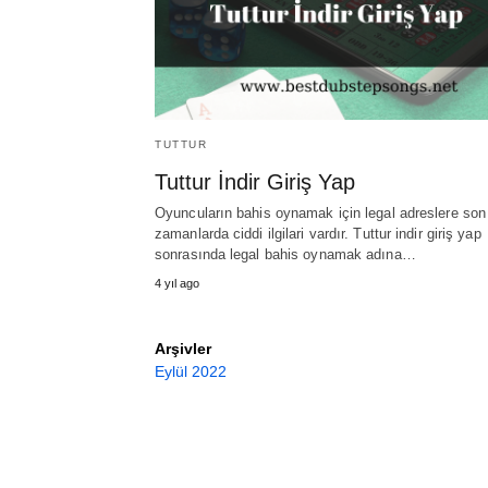
TUTTUR
Tuttur İndir Giriş Yap
Oyuncuların bahis oynamak için legal adreslere son
zamanlarda ciddi ilgilari vardır. Tuttur indir giriş yap
sonrasında legal bahis oynamak adına…
4 yıl ago
Arşivler
Eylül 2022