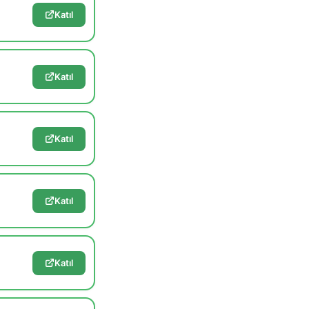
Katıl
Katıl
Katıl
Katıl
Katıl