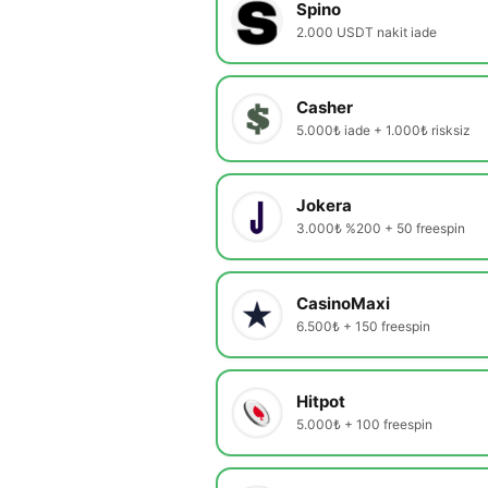
Spino
2.000 USDT nakit iade
Casher
5.000₺ iade + 1.000₺ risksiz
Jokera
3.000₺ %200 + 50 freespin
CasinoMaxi
6.500₺ + 150 freespin
Hitpot
5.000₺ + 100 freespin