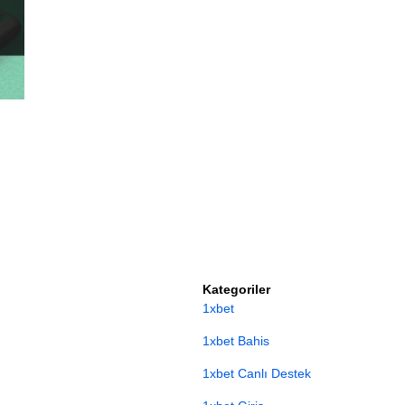
Kategoriler
1xbet
1xbet Bahis
1xbet Canlı Destek