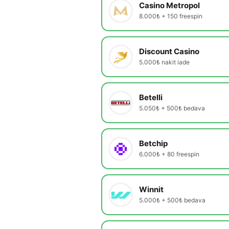
Casino Metropol
8.000₺ + 150 freespin
Discount Casino
5.000₺ nakit iade
Betelli
5.050₺ + 500₺ bedava
Betchip
6.000₺ + 80 freespin
Winnit
5.000₺ + 500₺ bedava