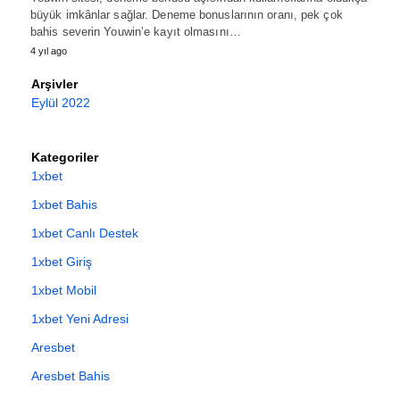
büyük imkânlar sağlar. Deneme bonuslarının oranı, pek çok
bahis severin Youwin’e kayıt olmasını…
4 yıl ago
Arşivler
Eylül 2022
Kategoriler
1xbet
1xbet Bahis
1xbet Canlı Destek
1xbet Giriş
1xbet Mobil
1xbet Yeni Adresi
Aresbet
Aresbet Bahis