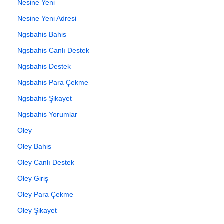
Nesine Yeni
Nesine Yeni Adresi
Ngsbahis Bahis
Ngsbahis Canlı Destek
Ngsbahis Destek
Ngsbahis Para Çekme
Ngsbahis Şikayet
Ngsbahis Yorumlar
Oley
Oley Bahis
Oley Canlı Destek
Oley Giriş
Oley Para Çekme
Oley Şikayet