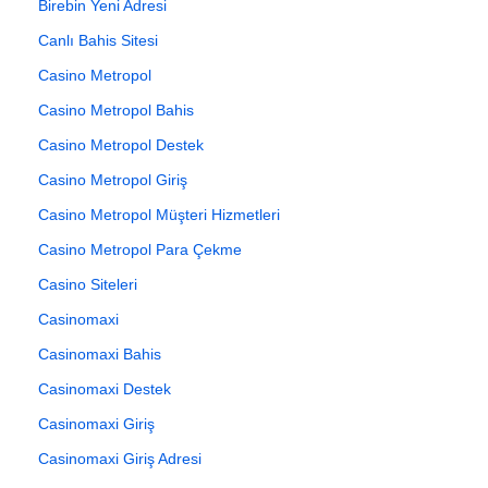
Birebin Yeni Adresi
Canlı Bahis Sitesi
Casino Metropol
Casino Metropol Bahis
Casino Metropol Destek
Casino Metropol Giriş
Casino Metropol Müşteri Hizmetleri
Casino Metropol Para Çekme
Casino Siteleri
Casinomaxi
Casinomaxi Bahis
Casinomaxi Destek
Casinomaxi Giriş
Casinomaxi Giriş Adresi