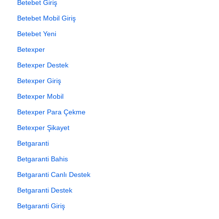
Betebet Giriş
Betebet Mobil Giriş
Betebet Yeni
Betexper
Betexper Destek
Betexper Giriş
Betexper Mobil
Betexper Para Çekme
Betexper Şikayet
Betgaranti
Betgaranti Bahis
Betgaranti Canlı Destek
Betgaranti Destek
Betgaranti Giriş