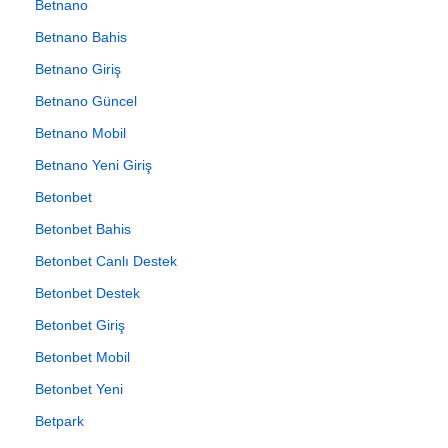
Betnano
Betnano Bahis
Betnano Giriş
Betnano Güncel
Betnano Mobil
Betnano Yeni Giriş
Betonbet
Betonbet Bahis
Betonbet Canlı Destek
Betonbet Destek
Betonbet Giriş
Betonbet Mobil
Betonbet Yeni
Betpark