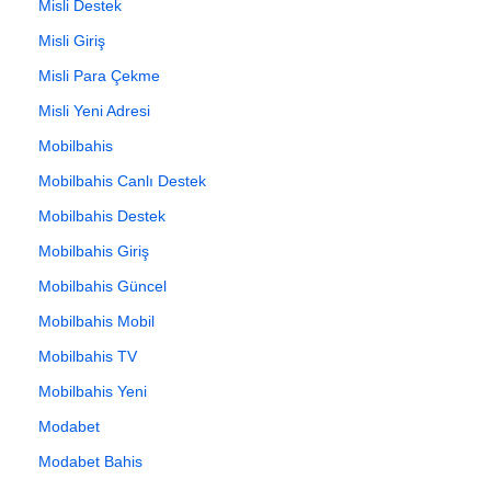
Misli Destek
Misli Giriş
Misli Para Çekme
Misli Yeni Adresi
Mobilbahis
Mobilbahis Canlı Destek
Mobilbahis Destek
Mobilbahis Giriş
Mobilbahis Güncel
Mobilbahis Mobil
Mobilbahis TV
Mobilbahis Yeni
Modabet
Modabet Bahis