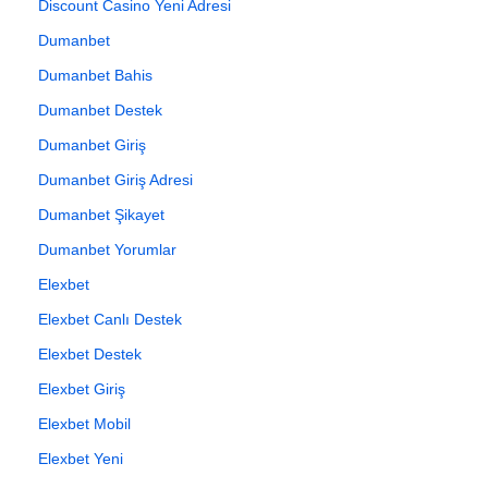
Discount Casino Yeni Adresi
Dumanbet
Dumanbet Bahis
Dumanbet Destek
Dumanbet Giriş
Dumanbet Giriş Adresi
Dumanbet Şikayet
Dumanbet Yorumlar
Elexbet
Elexbet Canlı Destek
Elexbet Destek
Elexbet Giriş
Elexbet Mobil
Elexbet Yeni