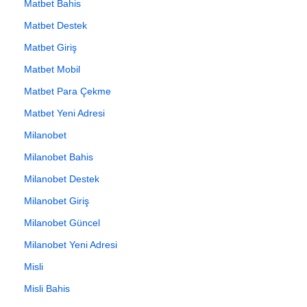
Matbet Bahis
Matbet Destek
Matbet Giriş
Matbet Mobil
Matbet Para Çekme
Matbet Yeni Adresi
Milanobet
Milanobet Bahis
Milanobet Destek
Milanobet Giriş
Milanobet Güncel
Milanobet Yeni Adresi
Misli
Misli Bahis