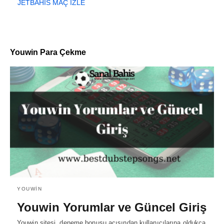
JETBAHİS MAÇ İZLE
Youwin Para Çekme
YOUWIN
Youwin Yorumlar ve Güncel Giriş
Youwin sitesi, deneme bonusu açısından kullanıcılarına oldukça