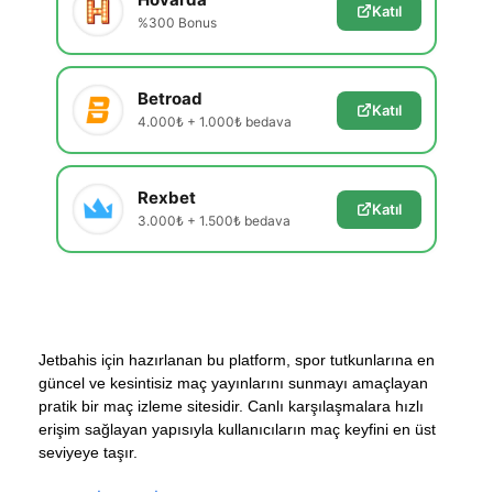
Katıl
%300 Bonus
Betroad
Katıl
4.000₺ + 1.000₺ bedava
Rexbet
Katıl
3.000₺ + 1.500₺ bedava
Jetbahis için hazırlanan bu platform, spor tutkunlarına en
güncel ve kesintisiz maç yayınlarını sunmayı amaçlayan
pratik bir maç izleme sitesidir. Canlı karşılaşmalara hızlı
erişim sağlayan yapısıyla kullanıcıların maç keyfini en üst
seviyeye taşır.