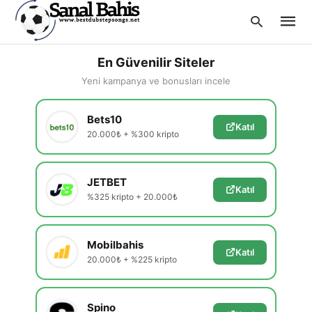
En Güvenilir Siteler
Yeni kampanya ve bonusları incele
Type
Bets10
your
Katıl
searc
20.000₺ + %300 kripto
query
and
hit
enter:
JETBET
Katıl
%325 kripto + 20.000₺
Mobilbahis
Katıl
20.000₺ + %225 kripto
Spino