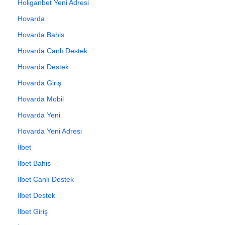
Holiganbet Yeni Adresi
Hovarda
Hovarda Bahis
Hovarda Canlı Destek
Hovarda Destek
Hovarda Giriş
Hovarda Mobil
Hovarda Yeni
Hovarda Yeni Adresi
İlbet
İlbet Bahis
İlbet Canlı Destek
İlbet Destek
İlbet Giriş