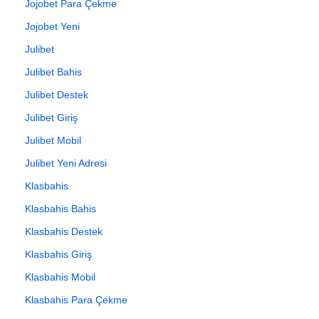
Jojobet Para Çekme
Jojobet Yeni
Julibet
Julibet Bahis
Julibet Destek
Julibet Giriş
Julibet Mobil
Julibet Yeni Adresi
Klasbahis
Klasbahis Bahis
Klasbahis Destek
Klasbahis Giriş
Klasbahis Mobil
Klasbahis Para Çekme