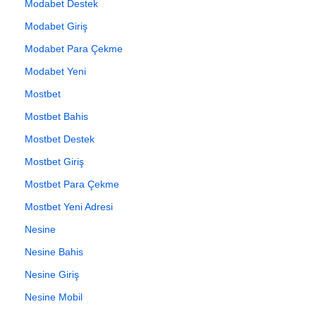
Modabet Destek
Modabet Giriş
Modabet Para Çekme
Modabet Yeni
Mostbet
Mostbet Bahis
Mostbet Destek
Mostbet Giriş
Mostbet Para Çekme
Mostbet Yeni Adresi
Nesine
Nesine Bahis
Nesine Giriş
Nesine Mobil