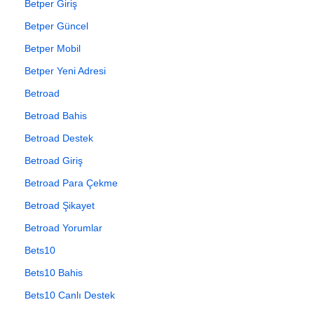
Betper Giriş
Betper Güncel
Betper Mobil
Betper Yeni Adresi
Betroad
Betroad Bahis
Betroad Destek
Betroad Giriş
Betroad Para Çekme
Betroad Şikayet
Betroad Yorumlar
Bets10
Bets10 Bahis
Bets10 Canlı Destek