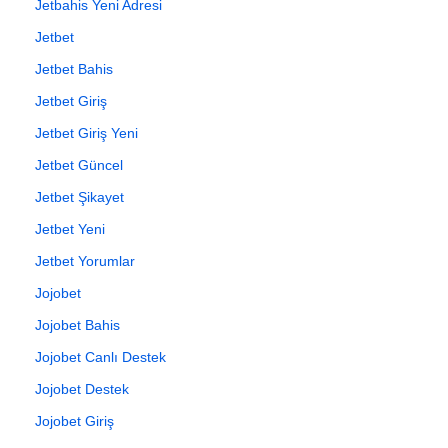
Jetbahis Yeni Adresi
Jetbet
Jetbet Bahis
Jetbet Giriş
Jetbet Giriş Yeni
Jetbet Güncel
Jetbet Şikayet
Jetbet Yeni
Jetbet Yorumlar
Jojobet
Jojobet Bahis
Jojobet Canlı Destek
Jojobet Destek
Jojobet Giriş