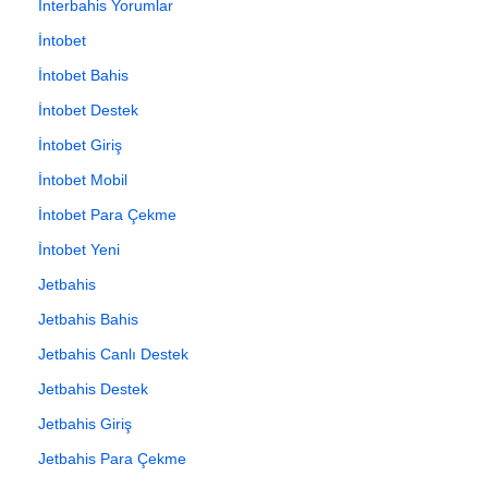
İnterbahis Yorumlar
İntobet
İntobet Bahis
İntobet Destek
İntobet Giriş
İntobet Mobil
İntobet Para Çekme
İntobet Yeni
Jetbahis
Jetbahis Bahis
Jetbahis Canlı Destek
Jetbahis Destek
Jetbahis Giriş
Jetbahis Para Çekme