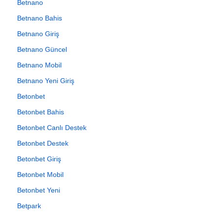
Betnano
Betnano Bahis
Betnano Giriş
Betnano Güncel
Betnano Mobil
Betnano Yeni Giriş
Betonbet
Betonbet Bahis
Betonbet Canlı Destek
Betonbet Destek
Betonbet Giriş
Betonbet Mobil
Betonbet Yeni
Betpark