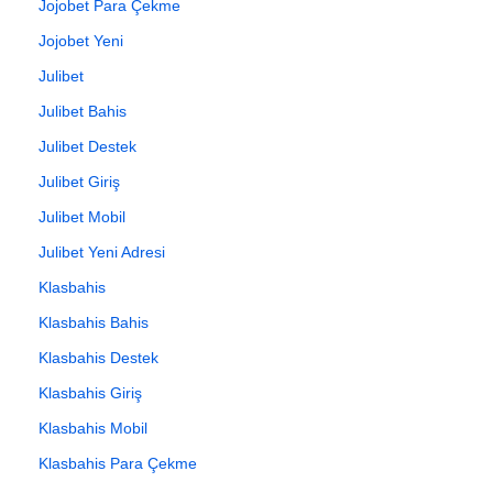
Jojobet Para Çekme
Jojobet Yeni
Julibet
Julibet Bahis
Julibet Destek
Julibet Giriş
Julibet Mobil
Julibet Yeni Adresi
Klasbahis
Klasbahis Bahis
Klasbahis Destek
Klasbahis Giriş
Klasbahis Mobil
Klasbahis Para Çekme