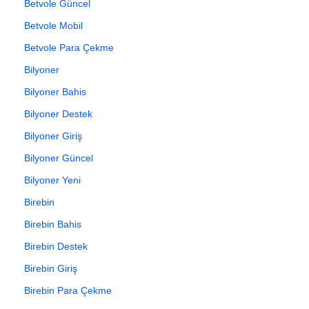
Betvole Güncel
Betvole Mobil
Betvole Para Çekme
Bilyoner
Bilyoner Bahis
Bilyoner Destek
Bilyoner Giriş
Bilyoner Güncel
Bilyoner Yeni
Birebin
Birebin Bahis
Birebin Destek
Birebin Giriş
Birebin Para Çekme