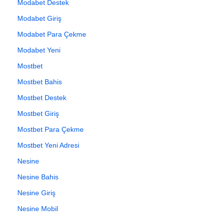
Modabet Destek
Modabet Giriş
Modabet Para Çekme
Modabet Yeni
Mostbet
Mostbet Bahis
Mostbet Destek
Mostbet Giriş
Mostbet Para Çekme
Mostbet Yeni Adresi
Nesine
Nesine Bahis
Nesine Giriş
Nesine Mobil