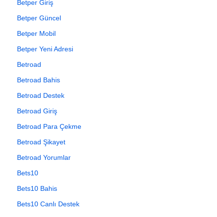
Betper Giriş
Betper Güncel
Betper Mobil
Betper Yeni Adresi
Betroad
Betroad Bahis
Betroad Destek
Betroad Giriş
Betroad Para Çekme
Betroad Şikayet
Betroad Yorumlar
Bets10
Bets10 Bahis
Bets10 Canlı Destek