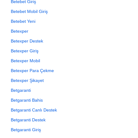
Betebet Giriş
Betebet Mobil Giriş
Betebet Yeni
Betexper
Betexper Destek
Betexper Giriş
Betexper Mobil
Betexper Para Çekme
Betexper Şikayet
Betgaranti
Betgaranti Bahis
Betgaranti Canlı Destek
Betgaranti Destek
Betgaranti Giriş