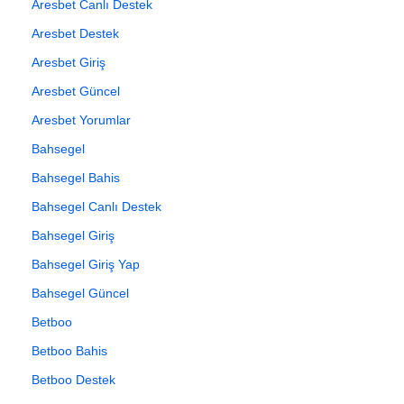
Aresbet Canlı Destek
Aresbet Destek
Aresbet Giriş
Aresbet Güncel
Aresbet Yorumlar
Bahsegel
Bahsegel Bahis
Bahsegel Canlı Destek
Bahsegel Giriş
Bahsegel Giriş Yap
Bahsegel Güncel
Betboo
Betboo Bahis
Betboo Destek