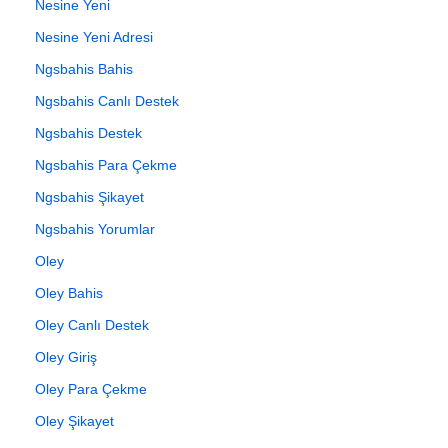
Nesine Yeni
Nesine Yeni Adresi
Ngsbahis Bahis
Ngsbahis Canlı Destek
Ngsbahis Destek
Ngsbahis Para Çekme
Ngsbahis Şikayet
Ngsbahis Yorumlar
Oley
Oley Bahis
Oley Canlı Destek
Oley Giriş
Oley Para Çekme
Oley Şikayet