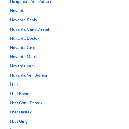
Holiganbet Yeni Adresi
Hovarda
Hovarda Bahis
Hovarda Canlı Destek
Hovarda Destek
Hovarda Giriş
Hovarda Mobil
Hovarda Yeni
Hovarda Yeni Adresi
İlbet
İlbet Bahis
İlbet Canlı Destek
İlbet Destek
İlbet Giriş