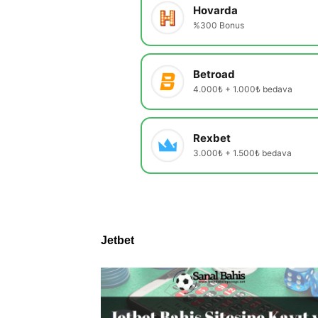
Hovarda
%300 Bonus
Betroad
4.000₺ + 1.000₺ bedava
Rexbet
3.000₺ + 1.500₺ bedava
Jetbet