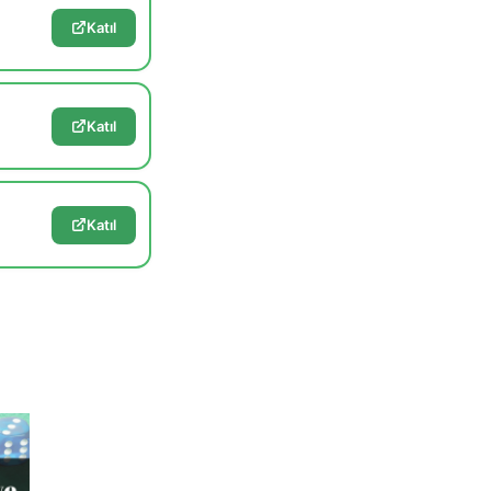
Katıl
Katıl
Katıl