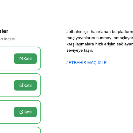
eler
Jetbahis için hazırlanan bu platform
maç yayınlarını sunmayı amaçlayan p
ı incele
karşılaşmalara hızlı erişim sağlayan
seviyeye taşır.
Katıl
JETBAHİS MAÇ İZLE
Katıl
Katıl