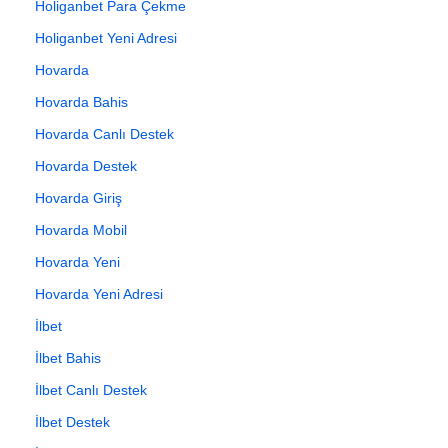
Holiganbet Para Çekme
Holiganbet Yeni Adresi
Hovarda
Hovarda Bahis
Hovarda Canlı Destek
Hovarda Destek
Hovarda Giriş
Hovarda Mobil
Hovarda Yeni
Hovarda Yeni Adresi
İlbet
İlbet Bahis
İlbet Canlı Destek
İlbet Destek