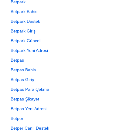
Betpark
Betpark Bahis
Betpark Destek
Betpark Giriş
Betpark Güncel
Betpark Yeni Adresi
Betpas
Betpas Bahis
Betpas Giriş
Betpas Para Çekme
Betpas Şikayet
Betpas Yeni Adresi
Betper
Betper Canlı Destek