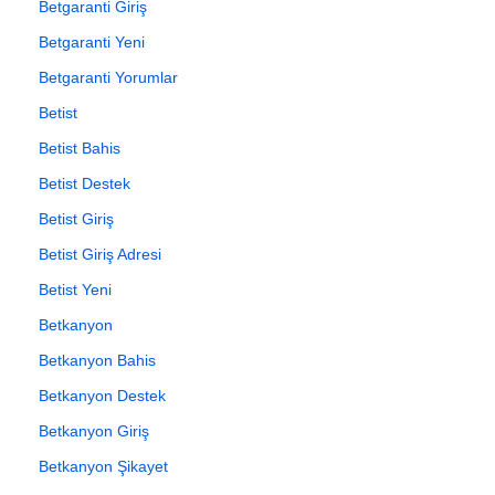
Betgaranti Giriş
Betgaranti Yeni
Betgaranti Yorumlar
Betist
Betist Bahis
Betist Destek
Betist Giriş
Betist Giriş Adresi
Betist Yeni
Betkanyon
Betkanyon Bahis
Betkanyon Destek
Betkanyon Giriş
Betkanyon Şikayet