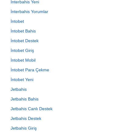
İnterbahis Yeni
İnterbahis Yorumlar
İntobet
İntobet Bahis
İntobet Destek
İntobet Giriş
İntobet Mobil
İntobet Para Çekme
İntobet Yeni
Jetbahis
Jetbahis Bahis
Jetbahis Canlı Destek
Jetbahis Destek
Jetbahis Giriş