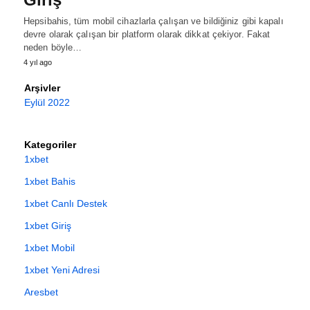
Hepsibahis, tüm mobil cihazlarla çalışan ve bildiğiniz gibi kapalı
devre olarak çalışan bir platform olarak dikkat çekiyor. Fakat
neden böyle…
4 yıl ago
Arşivler
Eylül 2022
Kategoriler
1xbet
1xbet Bahis
1xbet Canlı Destek
1xbet Giriş
1xbet Mobil
1xbet Yeni Adresi
Aresbet