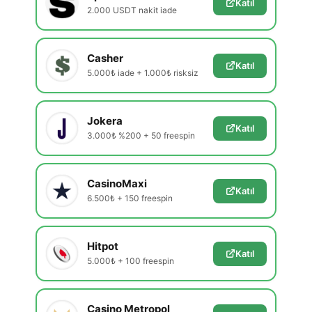
Katıl
2.000 USDT nakit iade
Casher
Katıl
5.000₺ iade + 1.000₺ risksiz
Jokera
Katıl
3.000₺ %200 + 50 freespin
CasinoMaxi
Katıl
6.500₺ + 150 freespin
Hitpot
Katıl
5.000₺ + 100 freespin
Casino Metropol