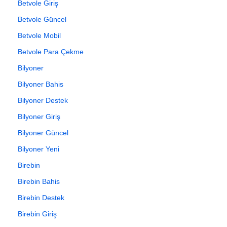
Betvole Giriş
Betvole Güncel
Betvole Mobil
Betvole Para Çekme
Bilyoner
Bilyoner Bahis
Bilyoner Destek
Bilyoner Giriş
Bilyoner Güncel
Bilyoner Yeni
Birebin
Birebin Bahis
Birebin Destek
Birebin Giriş