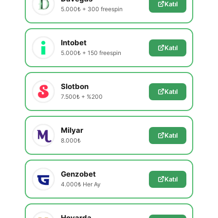
Katıl
5.000₺ + 300 freespin
Intobet
Katıl
5.000₺ + 150 freespin
Slotbon
Katıl
7.500₺ + %200
Milyar
Katıl
8.000₺
Genzobet
Katıl
4.000₺ Her Ay
Hovarda