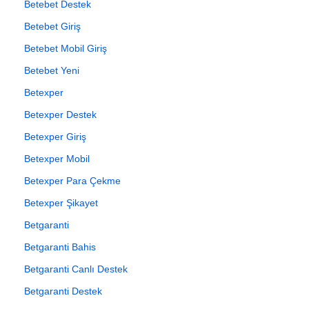
Betebet Destek
Betebet Giriş
Betebet Mobil Giriş
Betebet Yeni
Betexper
Betexper Destek
Betexper Giriş
Betexper Mobil
Betexper Para Çekme
Betexper Şikayet
Betgaranti
Betgaranti Bahis
Betgaranti Canlı Destek
Betgaranti Destek