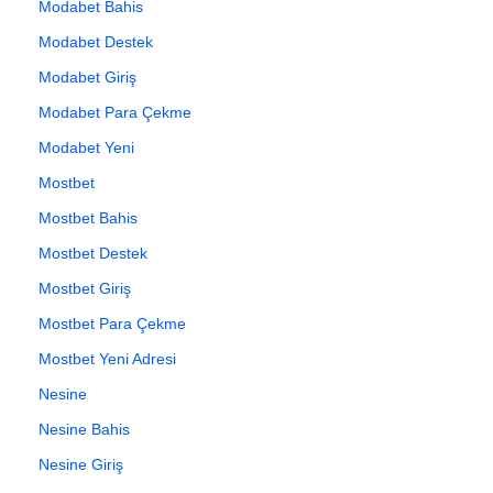
Modabet Bahis
Modabet Destek
Modabet Giriş
Modabet Para Çekme
Modabet Yeni
Mostbet
Mostbet Bahis
Mostbet Destek
Mostbet Giriş
Mostbet Para Çekme
Mostbet Yeni Adresi
Nesine
Nesine Bahis
Nesine Giriş