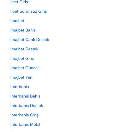
İlbet Giriş
İlbet Sorunsuz Giriş
İmajbet
İmajbet Bahis
İmajbet Canlı Destek
İmajbet Destek
İmajbet Giriş
İmajbet Güncel
İmajbet Yeni
İnterbahis
İnterbahis Bahis
İnterbahis Destek
İnterbahis Giriş
İnterbahis Mobil