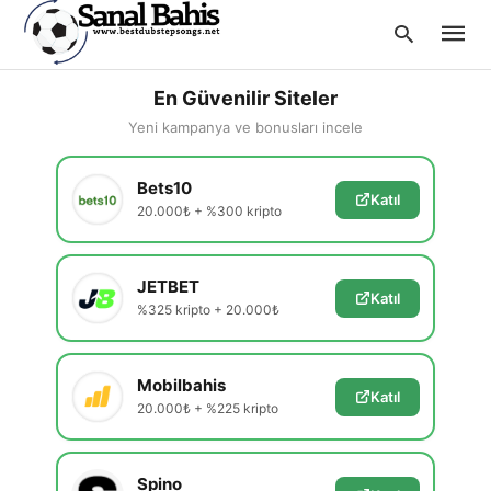
En Güvenilir Siteler
Yeni kampanya ve bonusları incele
Type
Bets10
your
Katıl
searc
20.000₺ + %300 kripto
query
and
hit
enter:
JETBET
Katıl
%325 kripto + 20.000₺
Mobilbahis
Katıl
20.000₺ + %225 kripto
Spino