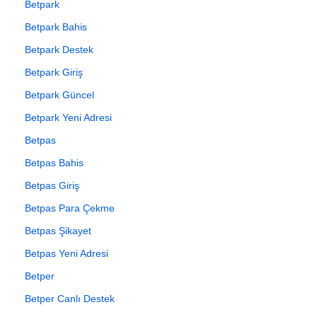
Betpark
Betpark Bahis
Betpark Destek
Betpark Giriş
Betpark Güncel
Betpark Yeni Adresi
Betpas
Betpas Bahis
Betpas Giriş
Betpas Para Çekme
Betpas Şikayet
Betpas Yeni Adresi
Betper
Betper Canlı Destek