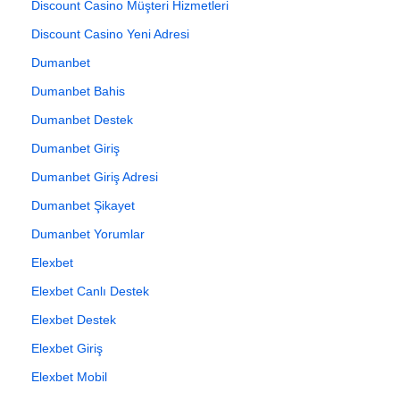
Discount Casino Müşteri Hizmetleri
Discount Casino Yeni Adresi
Dumanbet
Dumanbet Bahis
Dumanbet Destek
Dumanbet Giriş
Dumanbet Giriş Adresi
Dumanbet Şikayet
Dumanbet Yorumlar
Elexbet
Elexbet Canlı Destek
Elexbet Destek
Elexbet Giriş
Elexbet Mobil