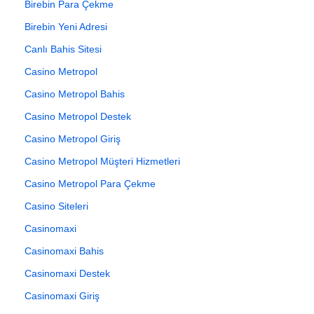
Birebin Para Çekme
Birebin Yeni Adresi
Canlı Bahis Sitesi
Casino Metropol
Casino Metropol Bahis
Casino Metropol Destek
Casino Metropol Giriş
Casino Metropol Müşteri Hizmetleri
Casino Metropol Para Çekme
Casino Siteleri
Casinomaxi
Casinomaxi Bahis
Casinomaxi Destek
Casinomaxi Giriş