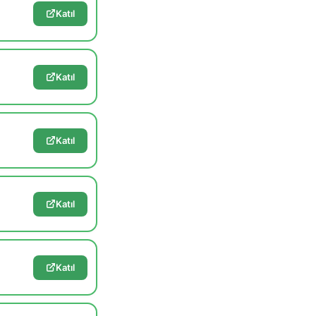
Katıl
Katıl
Katıl
Katıl
Katıl