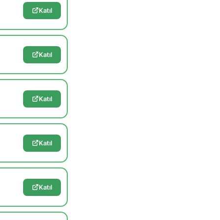
Katıl
Katıl
Katıl
Katıl
Katıl