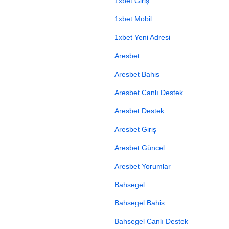
1xbet Giriş
1xbet Mobil
1xbet Yeni Adresi
Aresbet
Aresbet Bahis
Aresbet Canlı Destek
Aresbet Destek
Aresbet Giriş
Aresbet Güncel
Aresbet Yorumlar
Bahsegel
Bahsegel Bahis
Bahsegel Canlı Destek