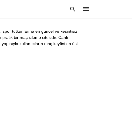
, spor tutkunlarına en güncel ve kesintisiz
ratik bir maç izleme sitesidir. Canlı
 yapısıyla kullanıcıların maç keyfini en üst
Type
your
search
query
and
hit
enter: