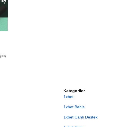
iriş
Kategoriler
1xbet
1xbet Bahis
1xbet Canlı Destek