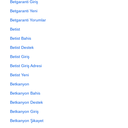
Betgaranti Giriş
Betgaranti Yeni
Betgaranti Yorumlar
Betist
Betist Bahis
Betist Destek
Betist Giriş
Betist Giriş Adresi
Betist Yeni
Betkanyon
Betkanyon Bahis
Betkanyon Destek
Betkanyon Giriş
Betkanyon Şikayet