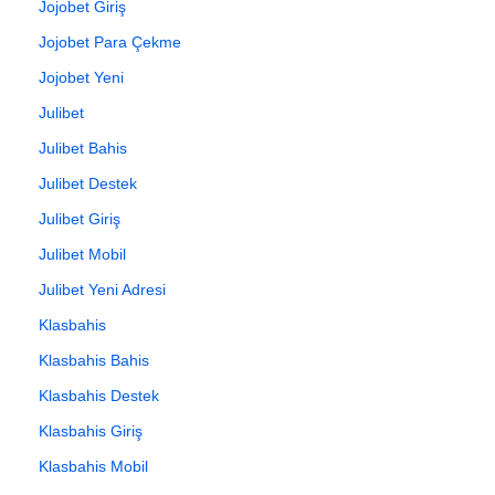
Jojobet Giriş
Jojobet Para Çekme
Jojobet Yeni
Julibet
Julibet Bahis
Julibet Destek
Julibet Giriş
Julibet Mobil
Julibet Yeni Adresi
Klasbahis
Klasbahis Bahis
Klasbahis Destek
Klasbahis Giriş
Klasbahis Mobil