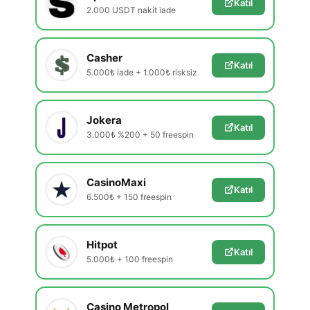
Katıl
2.000 USDT nakit iade
Casher
Katıl
5.000₺ iade + 1.000₺ risksiz
Jokera
Katıl
3.000₺ %200 + 50 freespin
CasinoMaxi
Katıl
6.500₺ + 150 freespin
Hitpot
Katıl
5.000₺ + 100 freespin
Casino Metropol