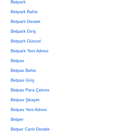
Betpark
Betpark Bahis
Betpark Destek
Betpark Giriş
Betpark Güncel
Betpark Yeni Adresi
Betpas
Betpas Bahis
Betpas Giriş
Betpas Para Çekme
Betpas Şikayet
Betpas Yeni Adresi
Betper
Betper Canlı Destek