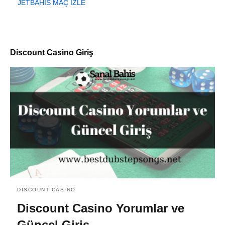
JETBAHİS MAÇ İZLE
Discount Casino Giriş
DISCOUNT CASINO
Discount Casino Yorumlar ve
Güncel Giriş