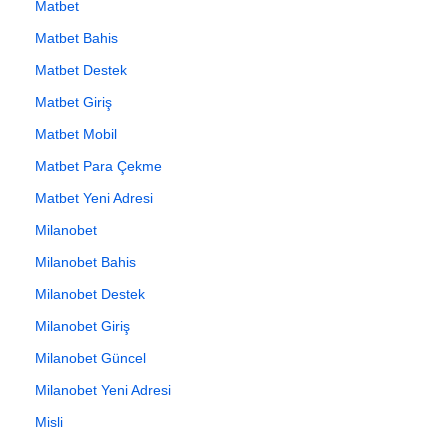
Matbet
Matbet Bahis
Matbet Destek
Matbet Giriş
Matbet Mobil
Matbet Para Çekme
Matbet Yeni Adresi
Milanobet
Milanobet Bahis
Milanobet Destek
Milanobet Giriş
Milanobet Güncel
Milanobet Yeni Adresi
Misli