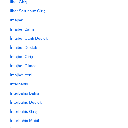
İlbet Giriş
İlbet Sorunsuz Giriş
İmajbet
İmajbet Bahis
İmajbet Canlı Destek
İmajbet Destek
İmajbet Giriş
İmajbet Güncel
İmajbet Yeni
İnterbahis
İnterbahis Bahis
İnterbahis Destek
İnterbahis Giriş
İnterbahis Mobil