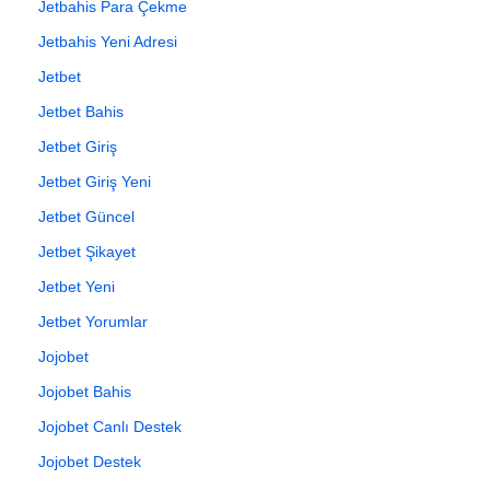
Jetbahis Para Çekme
Jetbahis Yeni Adresi
Jetbet
Jetbet Bahis
Jetbet Giriş
Jetbet Giriş Yeni
Jetbet Güncel
Jetbet Şikayet
Jetbet Yeni
Jetbet Yorumlar
Jojobet
Jojobet Bahis
Jojobet Canlı Destek
Jojobet Destek