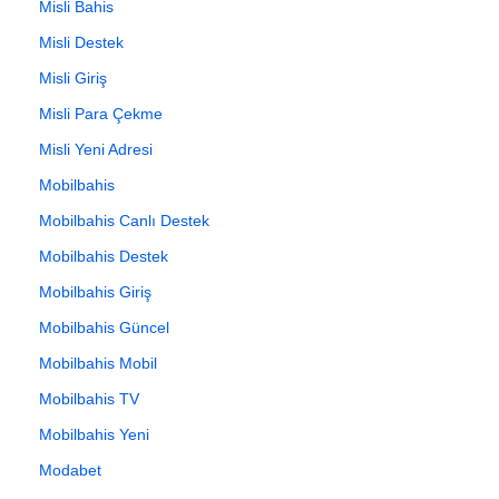
Misli Bahis
Misli Destek
Misli Giriş
Misli Para Çekme
Misli Yeni Adresi
Mobilbahis
Mobilbahis Canlı Destek
Mobilbahis Destek
Mobilbahis Giriş
Mobilbahis Güncel
Mobilbahis Mobil
Mobilbahis TV
Mobilbahis Yeni
Modabet