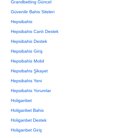
Grandbetting Güncel
Güvenilir Bahis Siteleri
Hepsibahis
Hepsibahis Canlı Destek
Hepsibahis Destek
Hepsibahis Giriş
Hepsibahis Mobil
Hepsibahis Şikayet
Hepsibahis Yeni
Hepsibahis Yorumlar
Holiganbet
Holiganbet Bahis
Holiganbet Destek
Holiganbet Giriş