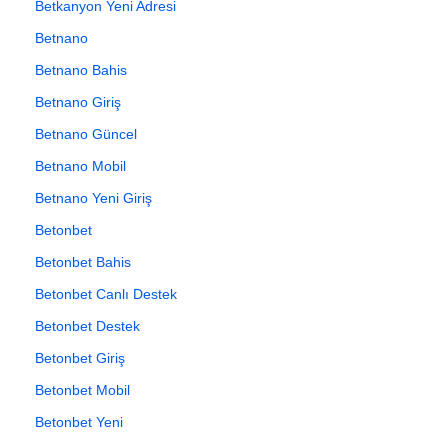
Betkanyon Yeni Adresi
Betnano
Betnano Bahis
Betnano Giriş
Betnano Güncel
Betnano Mobil
Betnano Yeni Giriş
Betonbet
Betonbet Bahis
Betonbet Canlı Destek
Betonbet Destek
Betonbet Giriş
Betonbet Mobil
Betonbet Yeni