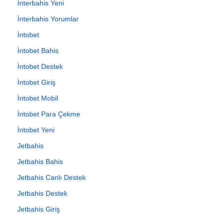
İnterbahis Yeni
İnterbahis Yorumlar
İntobet
İntobet Bahis
İntobet Destek
İntobet Giriş
İntobet Mobil
İntobet Para Çekme
İntobet Yeni
Jetbahis
Jetbahis Bahis
Jetbahis Canlı Destek
Jetbahis Destek
Jetbahis Giriş