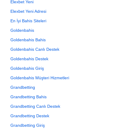
Elexbet Yeni
Elexbet Yeni Adresi
En İyi Bahis Siteleri
Goldenbahis
Goldenbahis Bahis
Goldenbahis Canlı Destek
Goldenbahis Destek
Goldenbahis Giriş
Goldenbahis Müşteri Hizmetleri
Grandbetting
Grandbetting Bahis
Grandbetting Canlı Destek
Grandbetting Destek
Grandbetting Giriş