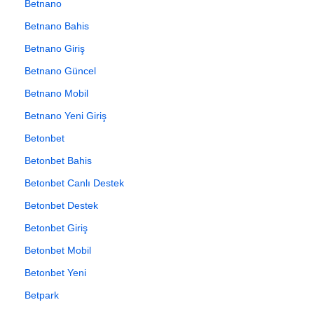
Betnano
Betnano Bahis
Betnano Giriş
Betnano Güncel
Betnano Mobil
Betnano Yeni Giriş
Betonbet
Betonbet Bahis
Betonbet Canlı Destek
Betonbet Destek
Betonbet Giriş
Betonbet Mobil
Betonbet Yeni
Betpark