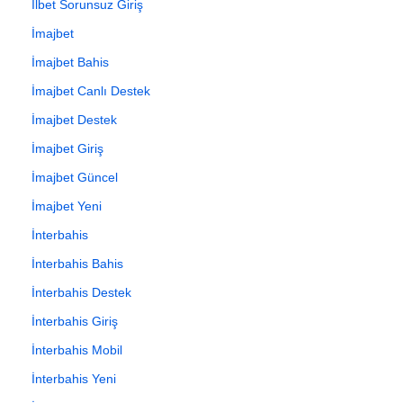
İlbet Sorunsuz Giriş
İmajbet
İmajbet Bahis
İmajbet Canlı Destek
İmajbet Destek
İmajbet Giriş
İmajbet Güncel
İmajbet Yeni
İnterbahis
İnterbahis Bahis
İnterbahis Destek
İnterbahis Giriş
İnterbahis Mobil
İnterbahis Yeni