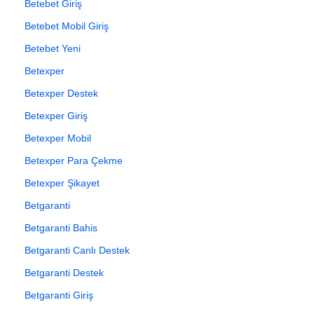
Betebet Giriş
Betebet Mobil Giriş
Betebet Yeni
Betexper
Betexper Destek
Betexper Giriş
Betexper Mobil
Betexper Para Çekme
Betexper Şikayet
Betgaranti
Betgaranti Bahis
Betgaranti Canlı Destek
Betgaranti Destek
Betgaranti Giriş