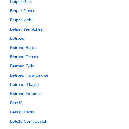
Betper Giriş
Betper Güncel
Betper Mobil
Betper Yeni Adresi
Betroad
Betroad Bahis
Betroad Destek
Betroad Giriş
Betroad Para Çekme
Betroad Şikayet
Betroad Yorumlar
Bets10
Bets10 Bahis
Bets10 Canlı Destek