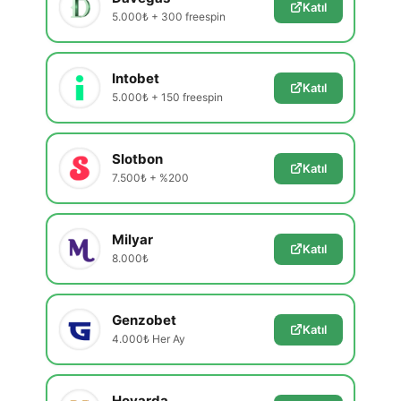
Katıl
5.000₺ + 300 freespin
Intobet
Katıl
5.000₺ + 150 freespin
Slotbon
Katıl
7.500₺ + %200
Milyar
Katıl
8.000₺
Genzobet
Katıl
4.000₺ Her Ay
Hovarda