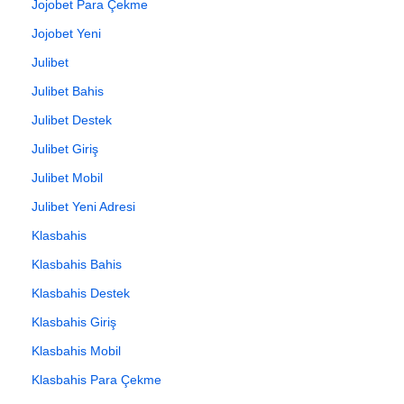
Jojobet Para Çekme
Jojobet Yeni
Julibet
Julibet Bahis
Julibet Destek
Julibet Giriş
Julibet Mobil
Julibet Yeni Adresi
Klasbahis
Klasbahis Bahis
Klasbahis Destek
Klasbahis Giriş
Klasbahis Mobil
Klasbahis Para Çekme