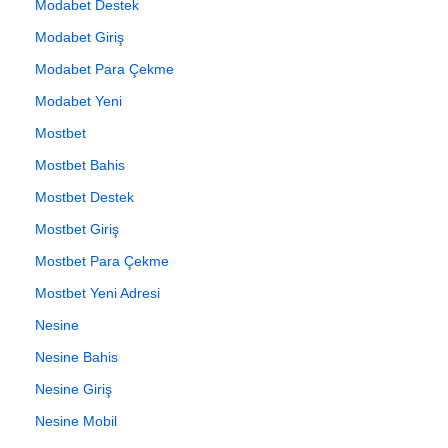
Modabet Destek
Modabet Giriş
Modabet Para Çekme
Modabet Yeni
Mostbet
Mostbet Bahis
Mostbet Destek
Mostbet Giriş
Mostbet Para Çekme
Mostbet Yeni Adresi
Nesine
Nesine Bahis
Nesine Giriş
Nesine Mobil