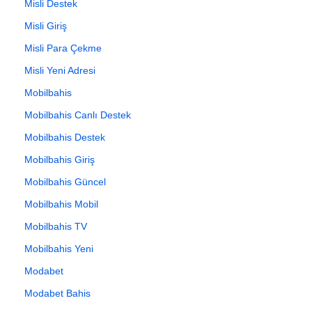
Misli Destek
Misli Giriş
Misli Para Çekme
Misli Yeni Adresi
Mobilbahis
Mobilbahis Canlı Destek
Mobilbahis Destek
Mobilbahis Giriş
Mobilbahis Güncel
Mobilbahis Mobil
Mobilbahis TV
Mobilbahis Yeni
Modabet
Modabet Bahis