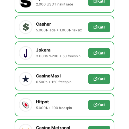
Katıl
2.000 USDT nakit iade
Casher
Katıl
5.000₺ iade + 1.000₺ risksiz
Jokera
Katıl
3.000₺ %200 + 50 freespin
CasinoMaxi
Katıl
6.500₺ + 150 freespin
Hitpot
Katıl
5.000₺ + 100 freespin
Casino Metropol