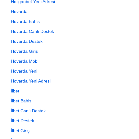
Holiganbet Yeni Adresi
Hovarda
Hovarda Bahis
Hovarda Canlı Destek
Hovarda Destek
Hovarda Giriş
Hovarda Mobil
Hovarda Yeni
Hovarda Yeni Adresi
İlbet
İlbet Bahis
İlbet Canlı Destek
İlbet Destek
İlbet Giriş