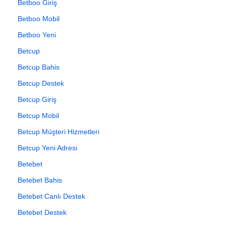
Betboo Giriş
Betboo Mobil
Betboo Yeni
Betcup
Betcup Bahis
Betcup Destek
Betcup Giriş
Betcup Mobil
Betcup Müşteri Hizmetleri
Betcup Yeni Adresi
Betebet
Betebet Bahis
Betebet Canlı Destek
Betebet Destek