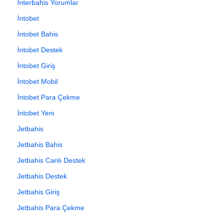
İnterbahis Yorumlar
İntobet
İntobet Bahis
İntobet Destek
İntobet Giriş
İntobet Mobil
İntobet Para Çekme
İntobet Yeni
Jetbahis
Jetbahis Bahis
Jetbahis Canlı Destek
Jetbahis Destek
Jetbahis Giriş
Jetbahis Para Çekme