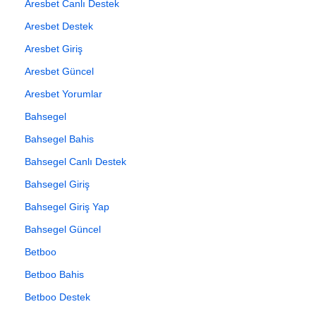
Aresbet Canlı Destek
Aresbet Destek
Aresbet Giriş
Aresbet Güncel
Aresbet Yorumlar
Bahsegel
Bahsegel Bahis
Bahsegel Canlı Destek
Bahsegel Giriş
Bahsegel Giriş Yap
Bahsegel Güncel
Betboo
Betboo Bahis
Betboo Destek