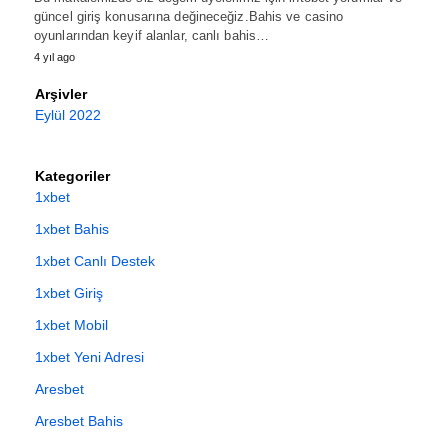
güncel giriş konusarına değineceğiz.Bahis ve casino
oyunlarından keyif alanlar, canlı bahis…
4 yıl ago
Arşivler
Eylül 2022
Kategoriler
1xbet
1xbet Bahis
1xbet Canlı Destek
1xbet Giriş
1xbet Mobil
1xbet Yeni Adresi
Aresbet
Aresbet Bahis