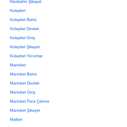
Klasbahis Şikayet
Kolaybet
Kolaybet Bahis
Kolaybet Destek
Kolaybet Giriş
Kolaybet Şikayet
Kolaybet Yorumlar
Mariobet
Mariobet Bahis
Mariobet Destek
Mariobet Giriş
Mariobet Para Çekme
Mariobet Şikayet
Matbet