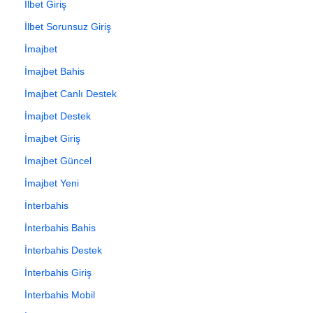
İlbet Giriş
İlbet Sorunsuz Giriş
İmajbet
İmajbet Bahis
İmajbet Canlı Destek
İmajbet Destek
İmajbet Giriş
İmajbet Güncel
İmajbet Yeni
İnterbahis
İnterbahis Bahis
İnterbahis Destek
İnterbahis Giriş
İnterbahis Mobil