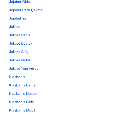
Jojobet Giriş
Jojobet Para Çekme
Jojobet Yeni
Julibet
Julibet Bahis
Julibet Destek
Julibet Giriş
Julibet Mobil
Julibet Yeni Adresi
Klasbahis
Klasbahis Bahis
Klasbahis Destek
Klasbahis Giriş
Klasbahis Mobil