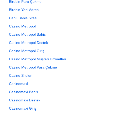
Birebin Para Çekme
Birebin Yeni Adresi
Canlı Bahis Sitesi
Casino Metropol
Casino Metropol Bahis
Casino Metropol Destek
Casino Metropol Giriş
Casino Metropol Müşteri Hizmetleri
Casino Metropol Para Çekme
Casino Siteleri
Casinomaxi
Casinomaxi Bahis
Casinomaxi Destek
Casinomaxi Giriş