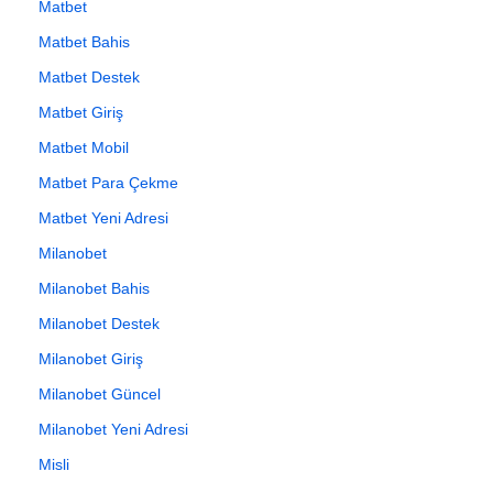
Matbet
Matbet Bahis
Matbet Destek
Matbet Giriş
Matbet Mobil
Matbet Para Çekme
Matbet Yeni Adresi
Milanobet
Milanobet Bahis
Milanobet Destek
Milanobet Giriş
Milanobet Güncel
Milanobet Yeni Adresi
Misli