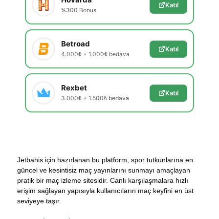
Katıl
%300 Bonus
Betroad
Katıl
4.000₺ + 1.000₺ bedava
Rexbet
Katıl
3.000₺ + 1.500₺ bedava
Jetbahis için hazırlanan bu platform, spor tutkunlarına en
güncel ve kesintisiz maç yayınlarını sunmayı amaçlayan
pratik bir maç izleme sitesidir. Canlı karşılaşmalara hızlı
erişim sağlayan yapısıyla kullanıcıların maç keyfini en üst
seviyeye taşır.