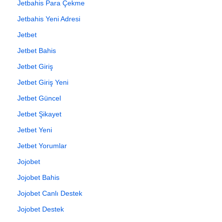
Jetbahis Para Çekme
Jetbahis Yeni Adresi
Jetbet
Jetbet Bahis
Jetbet Giriş
Jetbet Giriş Yeni
Jetbet Güncel
Jetbet Şikayet
Jetbet Yeni
Jetbet Yorumlar
Jojobet
Jojobet Bahis
Jojobet Canlı Destek
Jojobet Destek