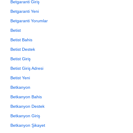
Betgaranti Giriş
Betgaranti Yeni
Betgaranti Yorumlar
Betist
Betist Bahis
Betist Destek
Betist Giriş
Betist Giriş Adresi
Betist Yeni
Betkanyon
Betkanyon Bahis
Betkanyon Destek
Betkanyon Giriş
Betkanyon Şikayet