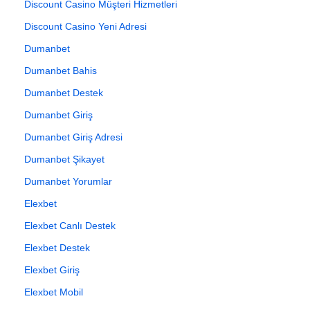
Discount Casino Müşteri Hizmetleri
Discount Casino Yeni Adresi
Dumanbet
Dumanbet Bahis
Dumanbet Destek
Dumanbet Giriş
Dumanbet Giriş Adresi
Dumanbet Şikayet
Dumanbet Yorumlar
Elexbet
Elexbet Canlı Destek
Elexbet Destek
Elexbet Giriş
Elexbet Mobil