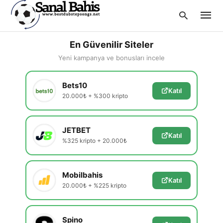
En Güvenilir Siteler
Yeni kampanya ve bonusları incele
Type
Bets10
your
Katıl
searc
20.000₺ + %300 kripto
query
and
hit
enter:
JETBET
Katıl
%325 kripto + 20.000₺
Mobilbahis
Katıl
20.000₺ + %225 kripto
Spino