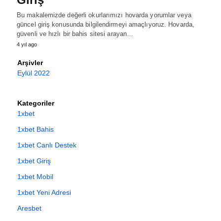
Bu makalemizde değerli okurlarımızı hovarda yorumlar veya
güncel giriş konusunda bilgilendirmeyi amaçlıyoruz. Hovarda,
güvenli ve hızlı bir bahis sitesi arayan…
4 yıl ago
Arşivler
Eylül 2022
Kategoriler
1xbet
1xbet Bahis
1xbet Canlı Destek
1xbet Giriş
1xbet Mobil
1xbet Yeni Adresi
Aresbet