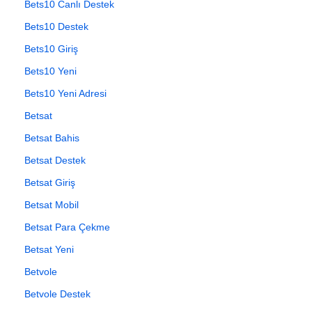
Bets10 Canlı Destek
Bets10 Destek
Bets10 Giriş
Bets10 Yeni
Bets10 Yeni Adresi
Betsat
Betsat Bahis
Betsat Destek
Betsat Giriş
Betsat Mobil
Betsat Para Çekme
Betsat Yeni
Betvole
Betvole Destek