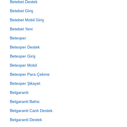
Betebet Destek
Betebet Giriş
Betebet Mobil Giriş
Betebet Yeni
Betexper
Betexper Destek
Betexper Giriş
Betexper Mobil
Betexper Para Çekme
Betexper Şikayet
Betgaranti
Betgaranti Bahis
Betgaranti Canlı Destek
Betgaranti Destek