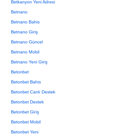
Betkanyon Yeni Adresi
Betnano
Betnano Bahis
Betnano Giriş
Betnano Güncel
Betnano Mobil
Betnano Yeni Giriş
Betonbet
Betonbet Bahis
Betonbet Canlı Destek
Betonbet Destek
Betonbet Giriş
Betonbet Mobil
Betonbet Yeni