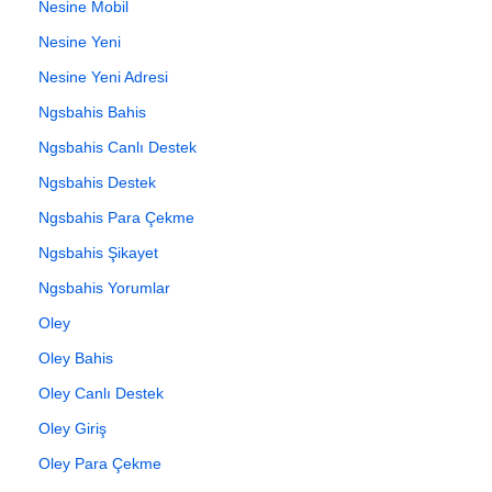
Nesine Mobil
Nesine Yeni
Nesine Yeni Adresi
Ngsbahis Bahis
Ngsbahis Canlı Destek
Ngsbahis Destek
Ngsbahis Para Çekme
Ngsbahis Şikayet
Ngsbahis Yorumlar
Oley
Oley Bahis
Oley Canlı Destek
Oley Giriş
Oley Para Çekme