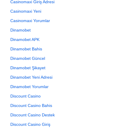
Casinomaxi Giriş Adresi
Casinomaxi Yeni
Casinomaxi Yorumlar
Dinamobet
Dinamobet APK
Dinamobet Bahis
Dinamobet Güncel
Dinamobet Şikayet
Dinamobet Yeni Adresi
Dinamobet Yorumlar
Discount Casino
Discount Casino Bahis
Discount Casino Destek
Discount Casino Giriş