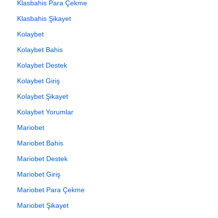
Klasbahis Para Çekme
Klasbahis Şikayet
Kolaybet
Kolaybet Bahis
Kolaybet Destek
Kolaybet Giriş
Kolaybet Şikayet
Kolaybet Yorumlar
Mariobet
Mariobet Bahis
Mariobet Destek
Mariobet Giriş
Mariobet Para Çekme
Mariobet Şikayet