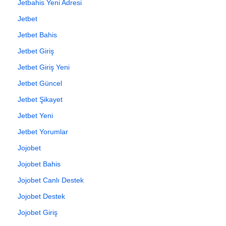
Jetbahis Yeni Adresi
Jetbet
Jetbet Bahis
Jetbet Giriş
Jetbet Giriş Yeni
Jetbet Güncel
Jetbet Şikayet
Jetbet Yeni
Jetbet Yorumlar
Jojobet
Jojobet Bahis
Jojobet Canlı Destek
Jojobet Destek
Jojobet Giriş