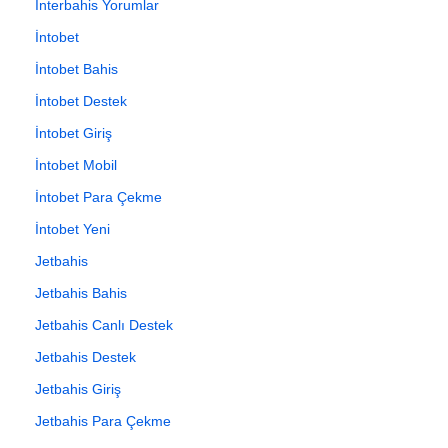
İnterbahis Yorumlar
İntobet
İntobet Bahis
İntobet Destek
İntobet Giriş
İntobet Mobil
İntobet Para Çekme
İntobet Yeni
Jetbahis
Jetbahis Bahis
Jetbahis Canlı Destek
Jetbahis Destek
Jetbahis Giriş
Jetbahis Para Çekme