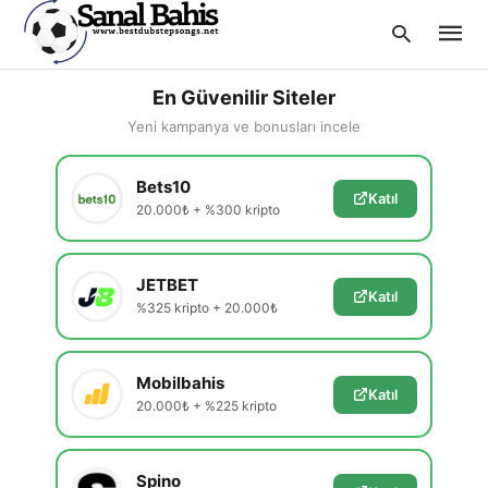
En Güvenilir Siteler
Yeni kampanya ve bonusları incele
Type
Bets10
your
Katıl
searc
20.000₺ + %300 kripto
query
and
hit
enter:
JETBET
Katıl
%325 kripto + 20.000₺
Mobilbahis
Katıl
20.000₺ + %225 kripto
Spino