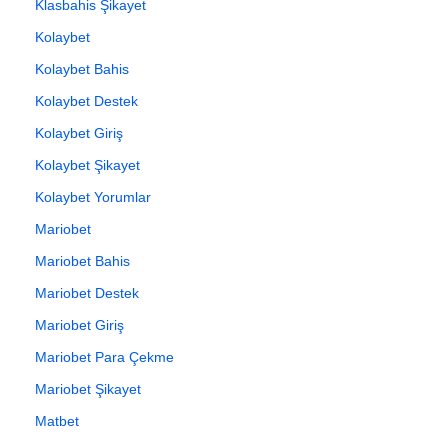
Klasbahis Şikayet
Kolaybet
Kolaybet Bahis
Kolaybet Destek
Kolaybet Giriş
Kolaybet Şikayet
Kolaybet Yorumlar
Mariobet
Mariobet Bahis
Mariobet Destek
Mariobet Giriş
Mariobet Para Çekme
Mariobet Şikayet
Matbet