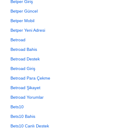
Betper Giriş
Betper Güncel
Betper Mobil
Betper Yeni Adresi
Betroad
Betroad Bahis
Betroad Destek
Betroad Giriş
Betroad Para Çekme
Betroad Şikayet
Betroad Yorumlar
Bets10
Bets10 Bahis
Bets10 Canlı Destek