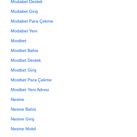
Modabet Destek
Modabet Giriş
Modabet Para Çekme
Modabet Yeni
Mostbet
Mostbet Bahis
Mostbet Destek
Mostbet Giriş
Mostbet Para Çekme
Mostbet Yeni Adresi
Nesine
Nesine Bahis
Nesine Giriş
Nesine Mobil