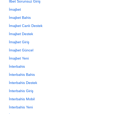
İlbet Sorunsuz Giriş
İmajbet
İmajbet Bahis
İmajbet Canlı Destek
İmajbet Destek
İmajbet Giriş
İmajbet Güncel
İmajbet Yeni
İnterbahis
İnterbahis Bahis
İnterbahis Destek
İnterbahis Giriş
İnterbahis Mobil
İnterbahis Yeni