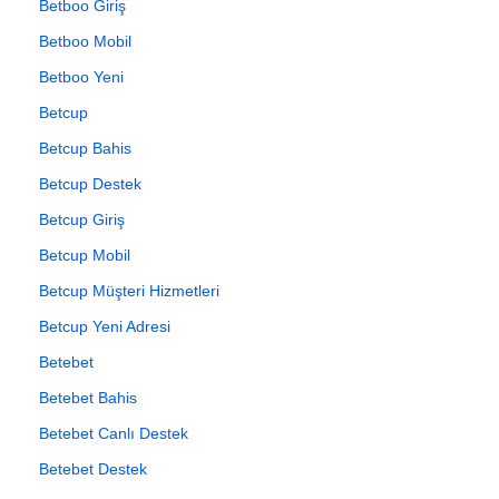
Betboo Giriş
Betboo Mobil
Betboo Yeni
Betcup
Betcup Bahis
Betcup Destek
Betcup Giriş
Betcup Mobil
Betcup Müşteri Hizmetleri
Betcup Yeni Adresi
Betebet
Betebet Bahis
Betebet Canlı Destek
Betebet Destek