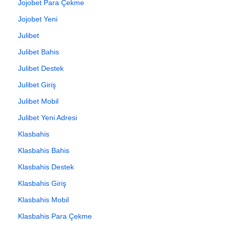
Jojobet Para Çekme
Jojobet Yeni
Julibet
Julibet Bahis
Julibet Destek
Julibet Giriş
Julibet Mobil
Julibet Yeni Adresi
Klasbahis
Klasbahis Bahis
Klasbahis Destek
Klasbahis Giriş
Klasbahis Mobil
Klasbahis Para Çekme