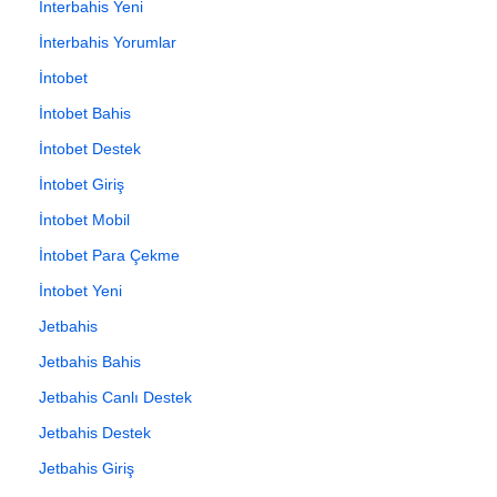
İnterbahis Yeni
İnterbahis Yorumlar
İntobet
İntobet Bahis
İntobet Destek
İntobet Giriş
İntobet Mobil
İntobet Para Çekme
İntobet Yeni
Jetbahis
Jetbahis Bahis
Jetbahis Canlı Destek
Jetbahis Destek
Jetbahis Giriş