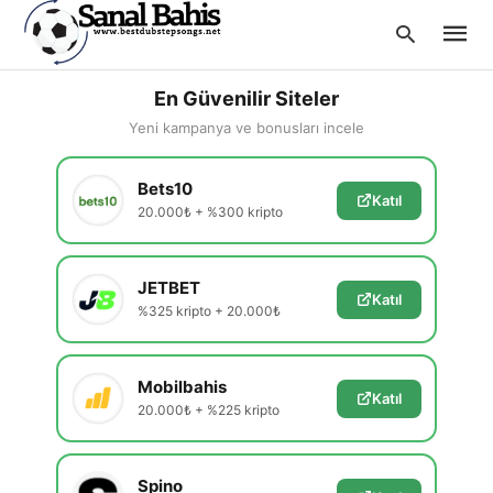
En Güvenilir Siteler
Yeni kampanya ve bonusları incele
Type
Bets10
your
Katıl
searc
20.000₺ + %300 kripto
query
and
hit
enter:
JETBET
Katıl
%325 kripto + 20.000₺
Mobilbahis
Katıl
20.000₺ + %225 kripto
Spino