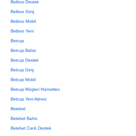
Betboo Destek
Betboo Giriş
Betboo Mobil
Betboo Yeni
Betcup
Betcup Bahis
Betcup Destek
Betcup Giriş
Betcup Mobil
Betcup Müşteri Hizmetleri
Betcup Yeni Adresi
Betebet
Betebet Bahis
Betebet Canlı Destek