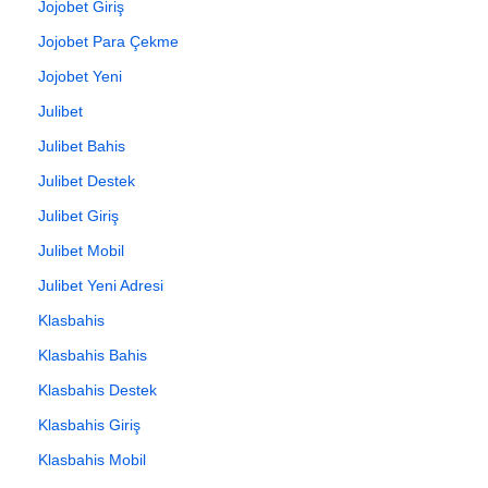
Jojobet Giriş
Jojobet Para Çekme
Jojobet Yeni
Julibet
Julibet Bahis
Julibet Destek
Julibet Giriş
Julibet Mobil
Julibet Yeni Adresi
Klasbahis
Klasbahis Bahis
Klasbahis Destek
Klasbahis Giriş
Klasbahis Mobil