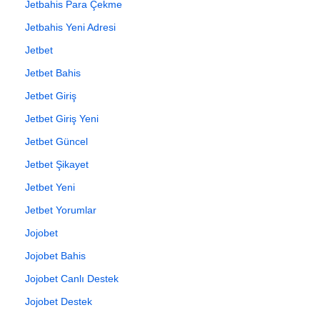
Jetbahis Para Çekme
Jetbahis Yeni Adresi
Jetbet
Jetbet Bahis
Jetbet Giriş
Jetbet Giriş Yeni
Jetbet Güncel
Jetbet Şikayet
Jetbet Yeni
Jetbet Yorumlar
Jojobet
Jojobet Bahis
Jojobet Canlı Destek
Jojobet Destek