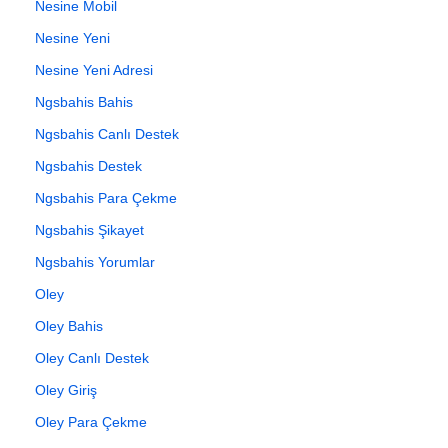
Nesine Mobil
Nesine Yeni
Nesine Yeni Adresi
Ngsbahis Bahis
Ngsbahis Canlı Destek
Ngsbahis Destek
Ngsbahis Para Çekme
Ngsbahis Şikayet
Ngsbahis Yorumlar
Oley
Oley Bahis
Oley Canlı Destek
Oley Giriş
Oley Para Çekme