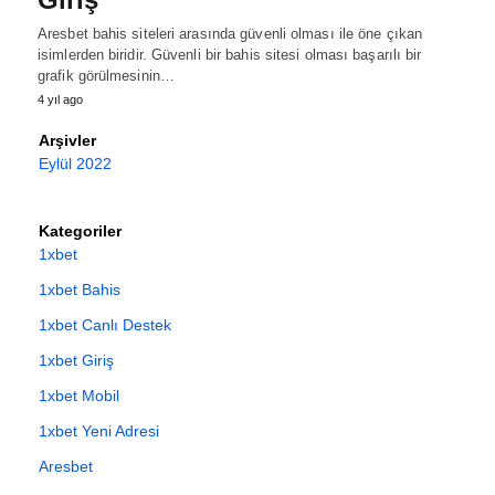
Aresbet bahis siteleri arasında güvenli olması ile öne çıkan
isimlerden biridir. Güvenli bir bahis sitesi olması başarılı bir
grafik görülmesinin…
4 yıl ago
Arşivler
Eylül 2022
Kategoriler
1xbet
1xbet Bahis
1xbet Canlı Destek
1xbet Giriş
1xbet Mobil
1xbet Yeni Adresi
Aresbet