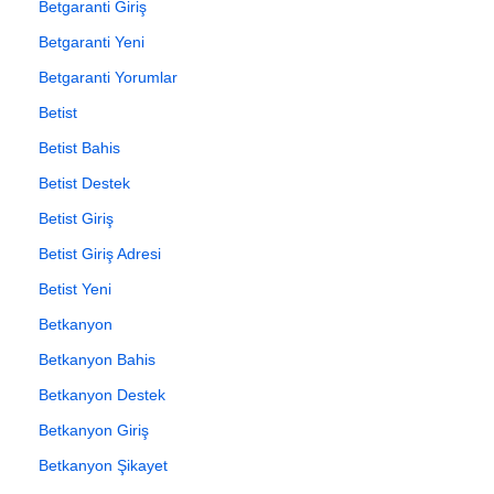
Betgaranti Giriş
Betgaranti Yeni
Betgaranti Yorumlar
Betist
Betist Bahis
Betist Destek
Betist Giriş
Betist Giriş Adresi
Betist Yeni
Betkanyon
Betkanyon Bahis
Betkanyon Destek
Betkanyon Giriş
Betkanyon Şikayet