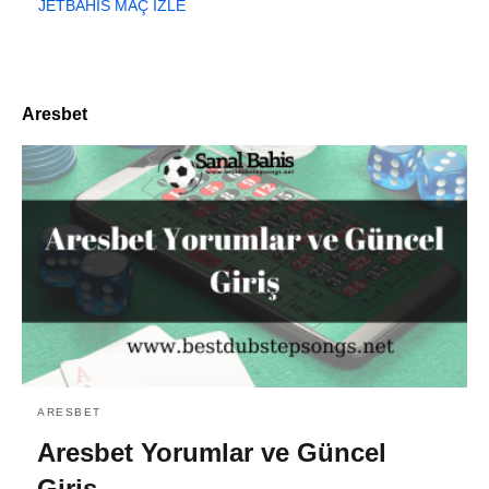
JETBAHİS MAÇ İZLE
Aresbet
ARESBET
Aresbet Yorumlar ve Güncel
Giriş