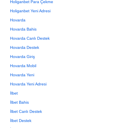
Holiganbet Para Çekme
Holiganbet Yeni Adresi
Hovarda
Hovarda Bahis
Hovarda Canlı Destek
Hovarda Destek
Hovarda Giriş
Hovarda Mobil
Hovarda Yeni
Hovarda Yeni Adresi
İlbet
İlbet Bahis
İlbet Canlı Destek
İlbet Destek