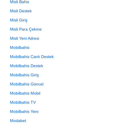
Misli Bahis
Misli Destek
Misli Giriş
Misli Para Çekme
Misli Yeni Adresi
Mobilbahis
Mobilbahis Canlı Destek
Mobilbahis Destek
Mobilbahis Giriş
Mobilbahis Güncel
Mobilbahis Mobil
Mobilbahis TV
Mobilbahis Yeni
Modabet