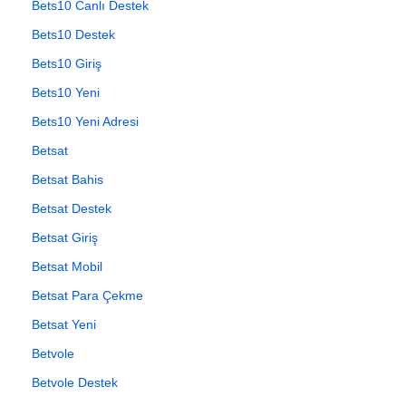
Bets10 Canlı Destek
Bets10 Destek
Bets10 Giriş
Bets10 Yeni
Bets10 Yeni Adresi
Betsat
Betsat Bahis
Betsat Destek
Betsat Giriş
Betsat Mobil
Betsat Para Çekme
Betsat Yeni
Betvole
Betvole Destek