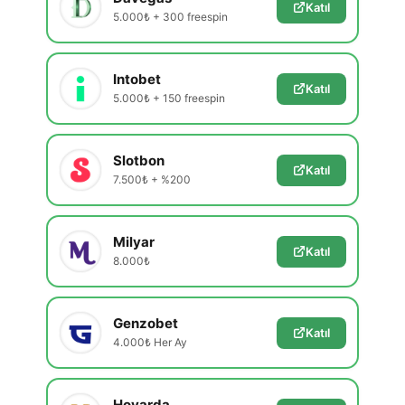
Katıl
5.000₺ + 300 freespin
Intobet
Katıl
5.000₺ + 150 freespin
Slotbon
Katıl
7.500₺ + %200
Milyar
Katıl
8.000₺
Genzobet
Katıl
4.000₺ Her Ay
Hovarda