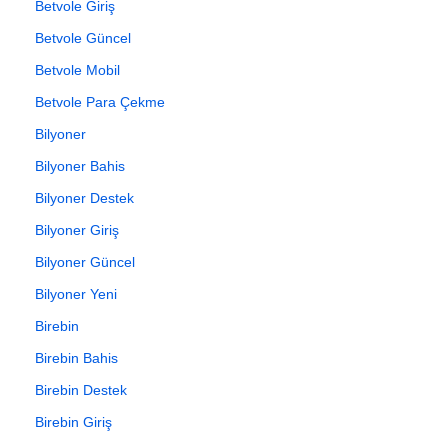
Betvole Giriş
Betvole Güncel
Betvole Mobil
Betvole Para Çekme
Bilyoner
Bilyoner Bahis
Bilyoner Destek
Bilyoner Giriş
Bilyoner Güncel
Bilyoner Yeni
Birebin
Birebin Bahis
Birebin Destek
Birebin Giriş