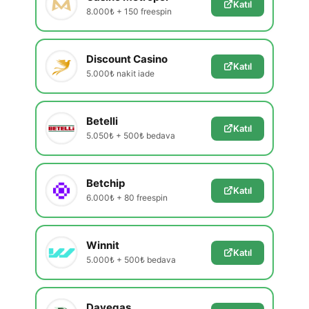
Katıl
8.000₺ + 150 freespin
Discount Casino
Katıl
5.000₺ nakit iade
Betelli
Katıl
5.050₺ + 500₺ bedava
Betchip
Katıl
6.000₺ + 80 freespin
Winnit
Katıl
5.000₺ + 500₺ bedava
Davegas