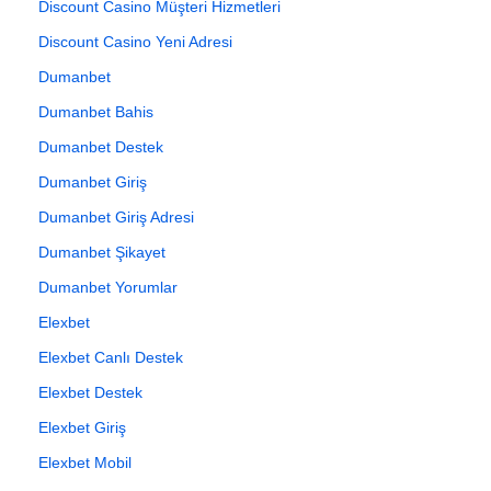
Discount Casino Müşteri Hizmetleri
Discount Casino Yeni Adresi
Dumanbet
Dumanbet Bahis
Dumanbet Destek
Dumanbet Giriş
Dumanbet Giriş Adresi
Dumanbet Şikayet
Dumanbet Yorumlar
Elexbet
Elexbet Canlı Destek
Elexbet Destek
Elexbet Giriş
Elexbet Mobil