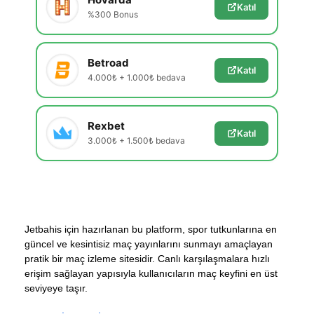
Katıl
%300 Bonus
Betroad
Katıl
4.000₺ + 1.000₺ bedava
Rexbet
Katıl
3.000₺ + 1.500₺ bedava
Jetbahis için hazırlanan bu platform, spor tutkunlarına en
güncel ve kesintisiz maç yayınlarını sunmayı amaçlayan
pratik bir maç izleme sitesidir. Canlı karşılaşmalara hızlı
erişim sağlayan yapısıyla kullanıcıların maç keyfini en üst
seviyeye taşır.