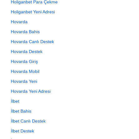
Holiganbet Para Çekme
Holiganbet Yeni Adresi
Hovarda
Hovarda Bahis
Hovarda Canlı Destek
Hovarda Destek
Hovarda Giriş
Hovarda Mobil
Hovarda Yeni
Hovarda Yeni Adresi
İlbet
İlbet Bahis
İlbet Canlı Destek
İlbet Destek