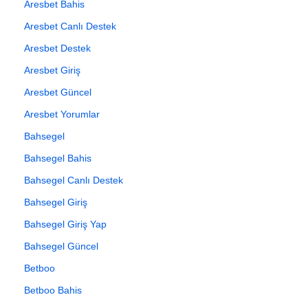
Aresbet Bahis
Aresbet Canlı Destek
Aresbet Destek
Aresbet Giriş
Aresbet Güncel
Aresbet Yorumlar
Bahsegel
Bahsegel Bahis
Bahsegel Canlı Destek
Bahsegel Giriş
Bahsegel Giriş Yap
Bahsegel Güncel
Betboo
Betboo Bahis