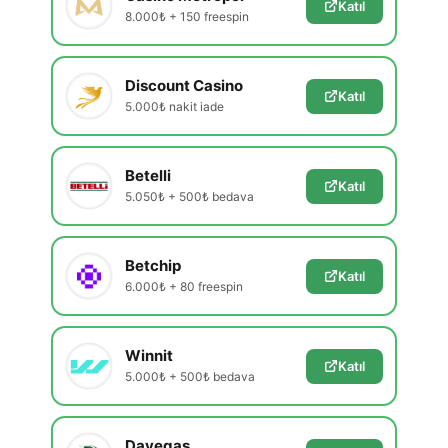
Katıl
8.000₺ + 150 freespin
Discount Casino
Katıl
5.000₺ nakit iade
Betelli
Katıl
5.050₺ + 500₺ bedava
Betchip
Katıl
6.000₺ + 80 freespin
Winnit
Katıl
5.000₺ + 500₺ bedava
Davegas