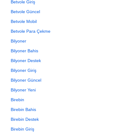
Betvole Giriş
Betvole Güncel
Betvole Mobil
Betvole Para Çekme
Bilyoner
Bilyoner Bahis
Bilyoner Destek
Bilyoner Giriş
Bilyoner Güncel
Bilyoner Yeni
Birebin
Birebin Bahis
Birebin Destek
Birebin Giriş