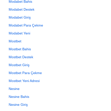
Modabet Bahis
Modabet Destek
Modabet Giriş
Modabet Para Çekme
Modabet Yeni
Mostbet
Mostbet Bahis
Mostbet Destek
Mostbet Giriş
Mostbet Para Çekme
Mostbet Yeni Adresi
Nesine
Nesine Bahis
Nesine Giriş