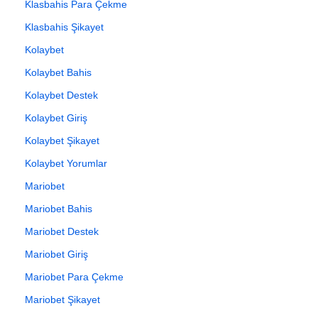
Klasbahis Para Çekme
Klasbahis Şikayet
Kolaybet
Kolaybet Bahis
Kolaybet Destek
Kolaybet Giriş
Kolaybet Şikayet
Kolaybet Yorumlar
Mariobet
Mariobet Bahis
Mariobet Destek
Mariobet Giriş
Mariobet Para Çekme
Mariobet Şikayet