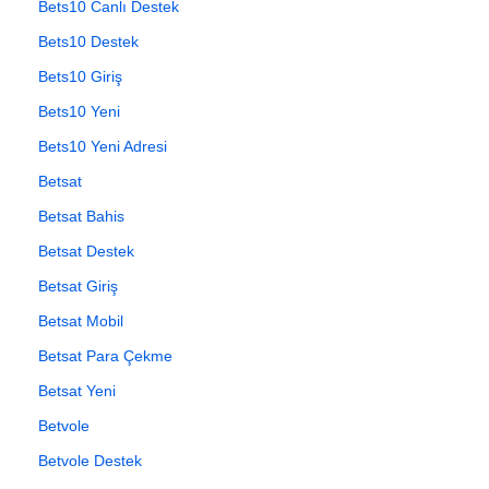
Bets10 Canlı Destek
Bets10 Destek
Bets10 Giriş
Bets10 Yeni
Bets10 Yeni Adresi
Betsat
Betsat Bahis
Betsat Destek
Betsat Giriş
Betsat Mobil
Betsat Para Çekme
Betsat Yeni
Betvole
Betvole Destek