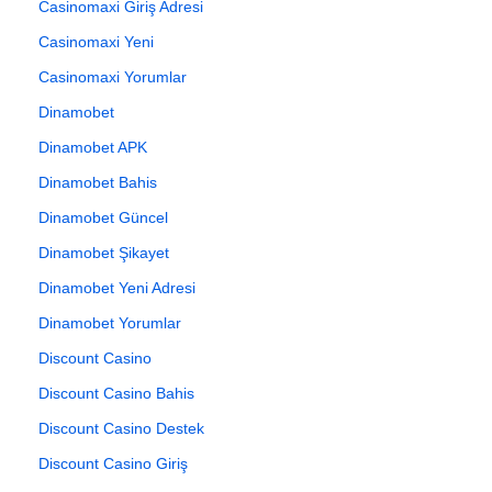
Casinomaxi Giriş Adresi
Casinomaxi Yeni
Casinomaxi Yorumlar
Dinamobet
Dinamobet APK
Dinamobet Bahis
Dinamobet Güncel
Dinamobet Şikayet
Dinamobet Yeni Adresi
Dinamobet Yorumlar
Discount Casino
Discount Casino Bahis
Discount Casino Destek
Discount Casino Giriş