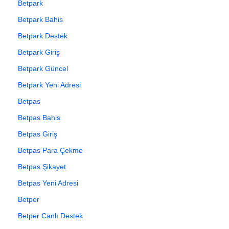
Betpark
Betpark Bahis
Betpark Destek
Betpark Giriş
Betpark Güncel
Betpark Yeni Adresi
Betpas
Betpas Bahis
Betpas Giriş
Betpas Para Çekme
Betpas Şikayet
Betpas Yeni Adresi
Betper
Betper Canlı Destek