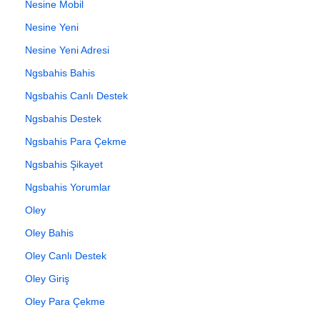
Nesine Mobil
Nesine Yeni
Nesine Yeni Adresi
Ngsbahis Bahis
Ngsbahis Canlı Destek
Ngsbahis Destek
Ngsbahis Para Çekme
Ngsbahis Şikayet
Ngsbahis Yorumlar
Oley
Oley Bahis
Oley Canlı Destek
Oley Giriş
Oley Para Çekme