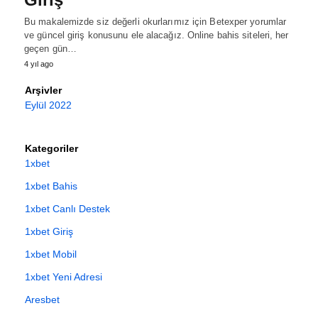
Bu makalemizde siz değerli okurlarımız için Betexper yorumlar
ve güncel giriş konusunu ele alacağız. Online bahis siteleri, her
geçen gün…
4 yıl ago
Arşivler
Eylül 2022
Kategoriler
1xbet
1xbet Bahis
1xbet Canlı Destek
1xbet Giriş
1xbet Mobil
1xbet Yeni Adresi
Aresbet