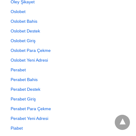
Oley Şikayet
Oslobet
Oslobet Bahis
Oslobet Destek
Oslobet Giriş
Oslobet Para Çekme
Oslobet Yeni Adresi
Perabet
Perabet Bahis
Perabet Destek
Perabet Giriş
Perabet Para Çekme
Perabet Yeni Adresi
Piabet