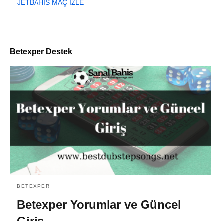
JETBAHİS MAÇ İZLE
Betexper Destek
BETEXPER
Betexper Yorumlar ve Güncel
Giriş