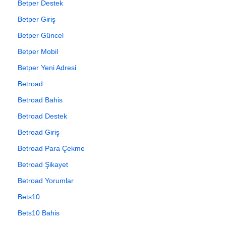
Betper Destek
Betper Giriş
Betper Güncel
Betper Mobil
Betper Yeni Adresi
Betroad
Betroad Bahis
Betroad Destek
Betroad Giriş
Betroad Para Çekme
Betroad Şikayet
Betroad Yorumlar
Bets10
Bets10 Bahis