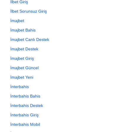
İlbet Giriş
İlbet Sorunsuz Giriş
İmajbet
İmajbet Bahis
İmajbet Canlı Destek
İmajbet Destek
İmajbet Giriş
İmajbet Güncel
İmajbet Yeni
İnterbahis
İnterbahis Bahis
İnterbahis Destek
İnterbahis Giriş
İnterbahis Mobil