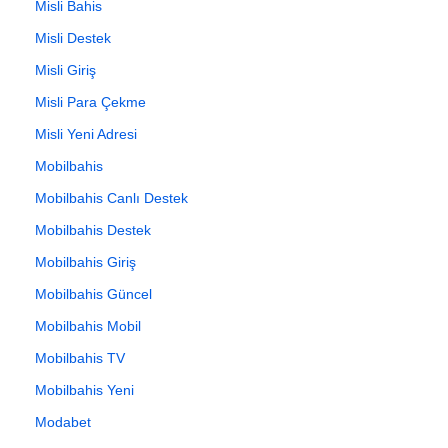
Misli Bahis
Misli Destek
Misli Giriş
Misli Para Çekme
Misli Yeni Adresi
Mobilbahis
Mobilbahis Canlı Destek
Mobilbahis Destek
Mobilbahis Giriş
Mobilbahis Güncel
Mobilbahis Mobil
Mobilbahis TV
Mobilbahis Yeni
Modabet