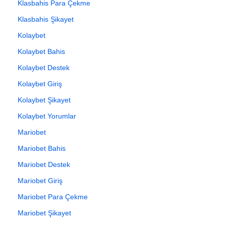
Klasbahis Para Çekme
Klasbahis Şikayet
Kolaybet
Kolaybet Bahis
Kolaybet Destek
Kolaybet Giriş
Kolaybet Şikayet
Kolaybet Yorumlar
Mariobet
Mariobet Bahis
Mariobet Destek
Mariobet Giriş
Mariobet Para Çekme
Mariobet Şikayet