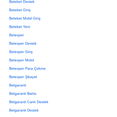
Betebet Destek
Betebet Giriş
Betebet Mobil Giriş
Betebet Yeni
Betexper
Betexper Destek
Betexper Giriş
Betexper Mobil
Betexper Para Çekme
Betexper Şikayet
Betgaranti
Betgaranti Bahis
Betgaranti Canlı Destek
Betgaranti Destek