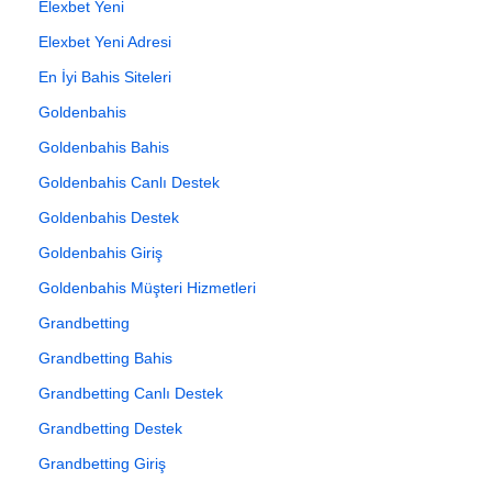
Elexbet Yeni
Elexbet Yeni Adresi
En İyi Bahis Siteleri
Goldenbahis
Goldenbahis Bahis
Goldenbahis Canlı Destek
Goldenbahis Destek
Goldenbahis Giriş
Goldenbahis Müşteri Hizmetleri
Grandbetting
Grandbetting Bahis
Grandbetting Canlı Destek
Grandbetting Destek
Grandbetting Giriş