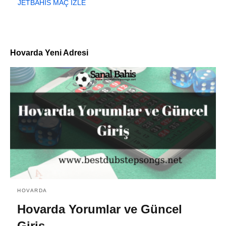
JETBAHİS MAÇ İZLE
Hovarda Yeni Adresi
HOVARDA
Hovarda Yorumlar ve Güncel
Giriş