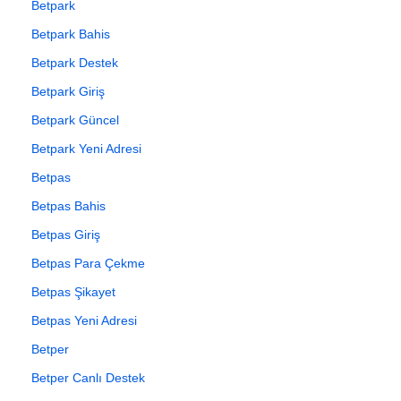
Betpark
Betpark Bahis
Betpark Destek
Betpark Giriş
Betpark Güncel
Betpark Yeni Adresi
Betpas
Betpas Bahis
Betpas Giriş
Betpas Para Çekme
Betpas Şikayet
Betpas Yeni Adresi
Betper
Betper Canlı Destek