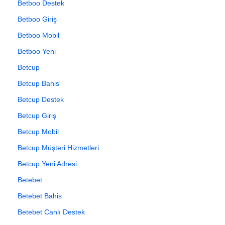
Betboo Destek
Betboo Giriş
Betboo Mobil
Betboo Yeni
Betcup
Betcup Bahis
Betcup Destek
Betcup Giriş
Betcup Mobil
Betcup Müşteri Hizmetleri
Betcup Yeni Adresi
Betebet
Betebet Bahis
Betebet Canlı Destek