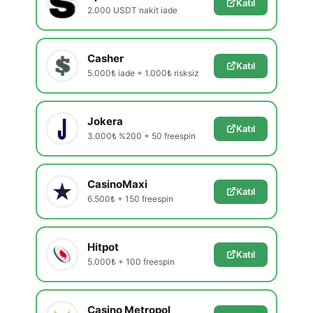
Katıl
2.000 USDT nakit iade
Casher
Katıl
5.000₺ iade + 1.000₺ risksiz
Jokera
Katıl
3.000₺ %200 + 50 freespin
CasinoMaxi
Katıl
6.500₺ + 150 freespin
Hitpot
Katıl
5.000₺ + 100 freespin
Casino Metropol