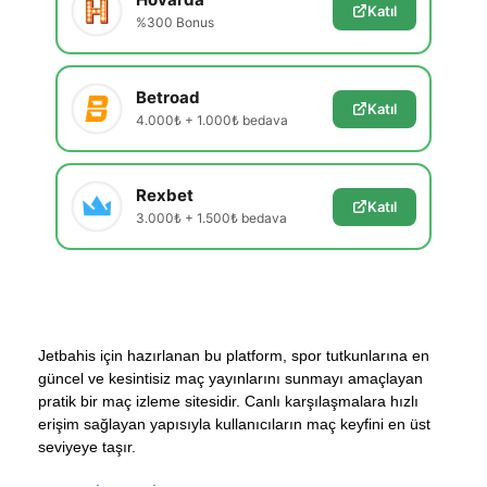
Katıl
%300 Bonus
Betroad
Katıl
4.000₺ + 1.000₺ bedava
Rexbet
Katıl
3.000₺ + 1.500₺ bedava
Jetbahis için hazırlanan bu platform, spor tutkunlarına en
güncel ve kesintisiz maç yayınlarını sunmayı amaçlayan
pratik bir maç izleme sitesidir. Canlı karşılaşmalara hızlı
erişim sağlayan yapısıyla kullanıcıların maç keyfini en üst
seviyeye taşır.