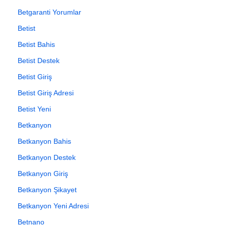
Betgaranti Yorumlar
Betist
Betist Bahis
Betist Destek
Betist Giriş
Betist Giriş Adresi
Betist Yeni
Betkanyon
Betkanyon Bahis
Betkanyon Destek
Betkanyon Giriş
Betkanyon Şikayet
Betkanyon Yeni Adresi
Betnano