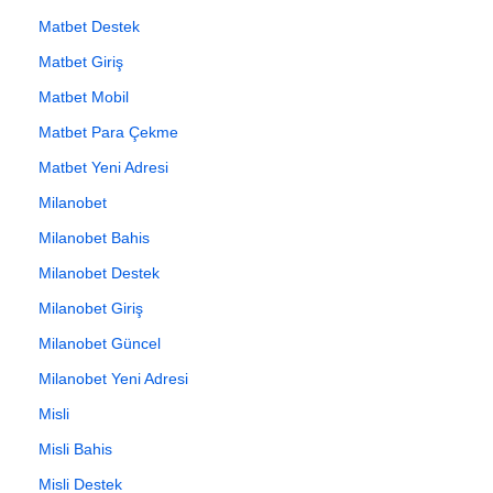
Matbet Destek
Matbet Giriş
Matbet Mobil
Matbet Para Çekme
Matbet Yeni Adresi
Milanobet
Milanobet Bahis
Milanobet Destek
Milanobet Giriş
Milanobet Güncel
Milanobet Yeni Adresi
Misli
Misli Bahis
Misli Destek