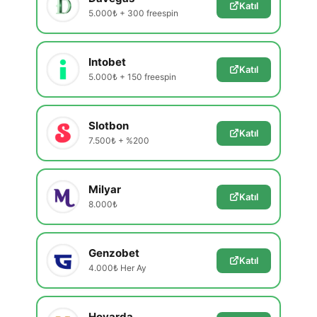
Katıl
5.000₺ + 300 freespin
Intobet
Katıl
5.000₺ + 150 freespin
Slotbon
Katıl
7.500₺ + %200
Milyar
Katıl
8.000₺
Genzobet
Katıl
4.000₺ Her Ay
Hovarda