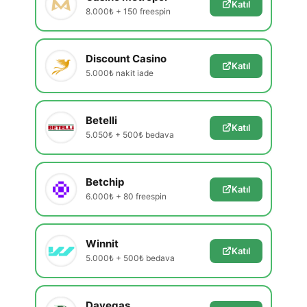
Katıl
8.000₺ + 150 freespin
Discount Casino
Katıl
5.000₺ nakit iade
Betelli
Katıl
5.050₺ + 500₺ bedava
Betchip
Katıl
6.000₺ + 80 freespin
Winnit
Katıl
5.000₺ + 500₺ bedava
Davegas