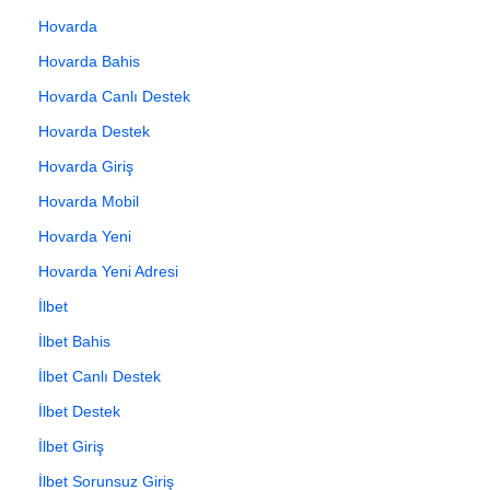
Hovarda
Hovarda Bahis
Hovarda Canlı Destek
Hovarda Destek
Hovarda Giriş
Hovarda Mobil
Hovarda Yeni
Hovarda Yeni Adresi
İlbet
İlbet Bahis
İlbet Canlı Destek
İlbet Destek
İlbet Giriş
İlbet Sorunsuz Giriş