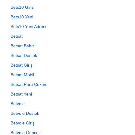
Bets10 Giriş
Bets10 Yeni
Bets10 Yeni Adresi
Betsat
Betsat Bahis
Betsat Destek
Betsat Giriş
Betsat Mobil
Betsat Para Çekme
Betsat Yeni
Betvole
Betvole Destek
Betvole Giriş
Betvole Güncel