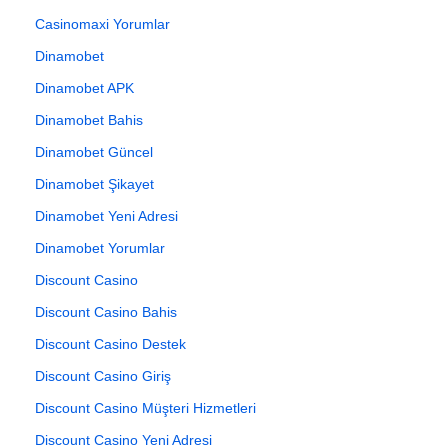
Casinomaxi Yorumlar
Dinamobet
Dinamobet APK
Dinamobet Bahis
Dinamobet Güncel
Dinamobet Şikayet
Dinamobet Yeni Adresi
Dinamobet Yorumlar
Discount Casino
Discount Casino Bahis
Discount Casino Destek
Discount Casino Giriş
Discount Casino Müşteri Hizmetleri
Discount Casino Yeni Adresi