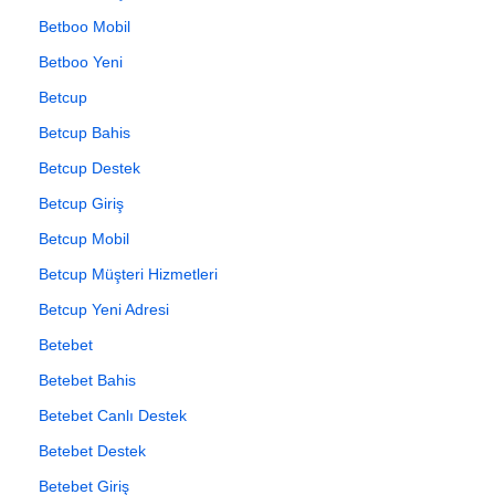
Betboo Mobil
Betboo Yeni
Betcup
Betcup Bahis
Betcup Destek
Betcup Giriş
Betcup Mobil
Betcup Müşteri Hizmetleri
Betcup Yeni Adresi
Betebet
Betebet Bahis
Betebet Canlı Destek
Betebet Destek
Betebet Giriş