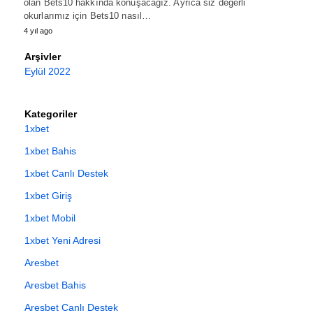
olan Bets10 hakkında konuşacağız. Ayrıca siz değerli
okurlarımız için Bets10 nasıl…
4 yıl ago
Arşivler
Eylül 2022
Kategoriler
1xbet
1xbet Bahis
1xbet Canlı Destek
1xbet Giriş
1xbet Mobil
1xbet Yeni Adresi
Aresbet
Aresbet Bahis
Aresbet Canlı Destek