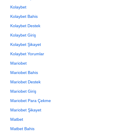
Kolaybet
Kolaybet Bahis
Kolaybet Destek
Kolaybet Giriş
Kolaybet Şikayet
Kolaybet Yorumlar
Mariobet
Mariobet Bahis
Mariobet Destek
Mariobet Giriş
Mariobet Para Çekme
Mariobet Şikayet
Matbet
Matbet Bahis