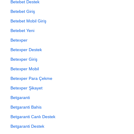
Betebet Destek
Betebet Giriş
Betebet Mobil Giriş
Betebet Yeni
Betexper
Betexper Destek
Betexper Giriş
Betexper Mobil
Betexper Para Çekme
Betexper Şikayet
Betgaranti
Betgaranti Bahis
Betgaranti Canlı Destek
Betgaranti Destek