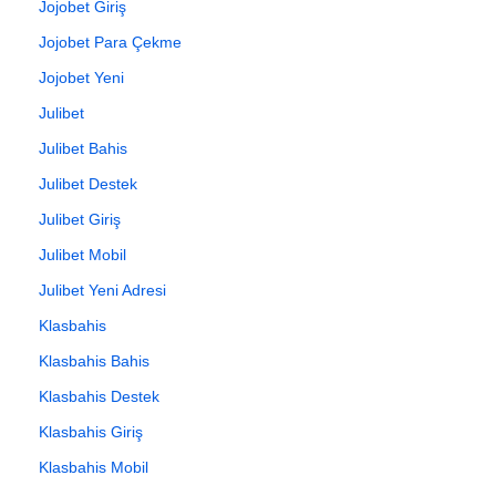
Jojobet Giriş
Jojobet Para Çekme
Jojobet Yeni
Julibet
Julibet Bahis
Julibet Destek
Julibet Giriş
Julibet Mobil
Julibet Yeni Adresi
Klasbahis
Klasbahis Bahis
Klasbahis Destek
Klasbahis Giriş
Klasbahis Mobil