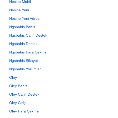
Nesine Mobil
Nesine Yeni
Nesine Yeni Adresi
Ngsbahis Bahis
Ngsbahis Canlı Destek
Ngsbahis Destek
Ngsbahis Para Çekme
Ngsbahis Şikayet
Ngsbahis Yorumlar
Oley
Oley Bahis
Oley Canlı Destek
Oley Giriş
Oley Para Çekme