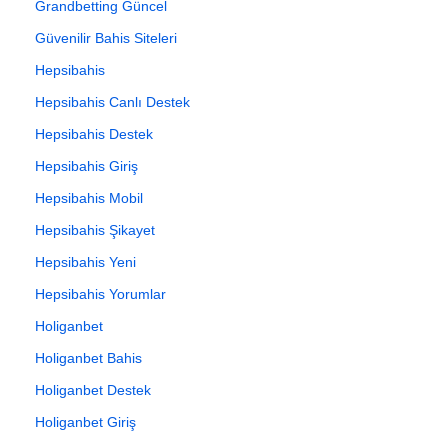
Grandbetting Güncel
Güvenilir Bahis Siteleri
Hepsibahis
Hepsibahis Canlı Destek
Hepsibahis Destek
Hepsibahis Giriş
Hepsibahis Mobil
Hepsibahis Şikayet
Hepsibahis Yeni
Hepsibahis Yorumlar
Holiganbet
Holiganbet Bahis
Holiganbet Destek
Holiganbet Giriş