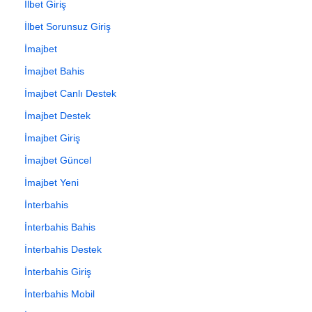
İlbet Giriş
İlbet Sorunsuz Giriş
İmajbet
İmajbet Bahis
İmajbet Canlı Destek
İmajbet Destek
İmajbet Giriş
İmajbet Güncel
İmajbet Yeni
İnterbahis
İnterbahis Bahis
İnterbahis Destek
İnterbahis Giriş
İnterbahis Mobil