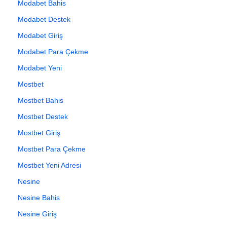
Modabet Bahis
Modabet Destek
Modabet Giriş
Modabet Para Çekme
Modabet Yeni
Mostbet
Mostbet Bahis
Mostbet Destek
Mostbet Giriş
Mostbet Para Çekme
Mostbet Yeni Adresi
Nesine
Nesine Bahis
Nesine Giriş