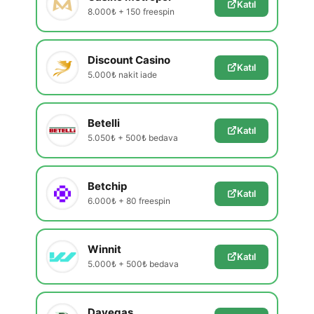
Katıl
8.000₺ + 150 freespin
Discount Casino
Katıl
5.000₺ nakit iade
Betelli
Katıl
5.050₺ + 500₺ bedava
Betchip
Katıl
6.000₺ + 80 freespin
Winnit
Katıl
5.000₺ + 500₺ bedava
Davegas