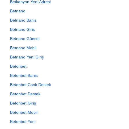
Betkanyon Yeni Adresi
Betnano
Betnano Bahis
Betnano Giriş
Betnano Güncel
Betnano Mobil
Betnano Yeni Giriş
Betonbet
Betonbet Bahis
Betonbet Canlı Destek
Betonbet Destek
Betonbet Giriş
Betonbet Mobil
Betonbet Yeni