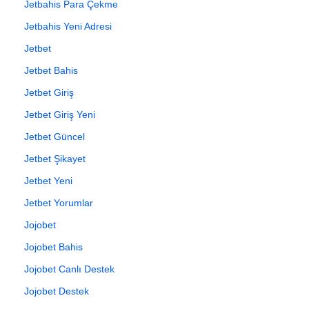
Jetbahis Para Çekme
Jetbahis Yeni Adresi
Jetbet
Jetbet Bahis
Jetbet Giriş
Jetbet Giriş Yeni
Jetbet Güncel
Jetbet Şikayet
Jetbet Yeni
Jetbet Yorumlar
Jojobet
Jojobet Bahis
Jojobet Canlı Destek
Jojobet Destek