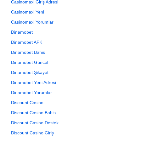
Casinomaxi Giriş Adresi
Casinomaxi Yeni
Casinomaxi Yorumlar
Dinamobet
Dinamobet APK
Dinamobet Bahis
Dinamobet Güncel
Dinamobet Şikayet
Dinamobet Yeni Adresi
Dinamobet Yorumlar
Discount Casino
Discount Casino Bahis
Discount Casino Destek
Discount Casino Giriş