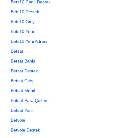
Bets10 Canlı Destek
Bets10 Destek
Bets10 Giriş
Bets10 Yeni
Bets10 Yeni Adresi
Betsat
Betsat Bahis
Betsat Destek
Betsat Giriş
Betsat Mobil
Betsat Para Çekme
Betsat Yeni
Betvole
Betvole Destek