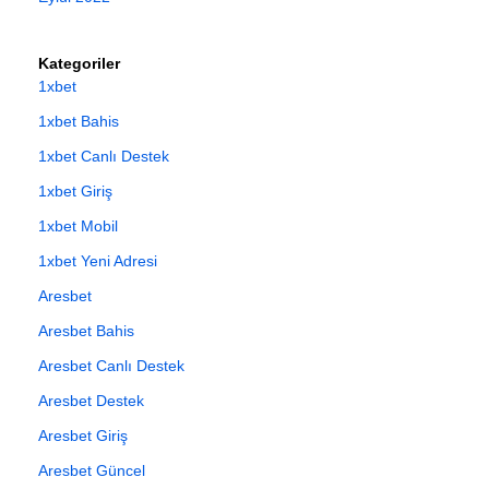
Kategoriler
1xbet
1xbet Bahis
1xbet Canlı Destek
1xbet Giriş
1xbet Mobil
1xbet Yeni Adresi
Aresbet
Aresbet Bahis
Aresbet Canlı Destek
Aresbet Destek
Aresbet Giriş
Aresbet Güncel