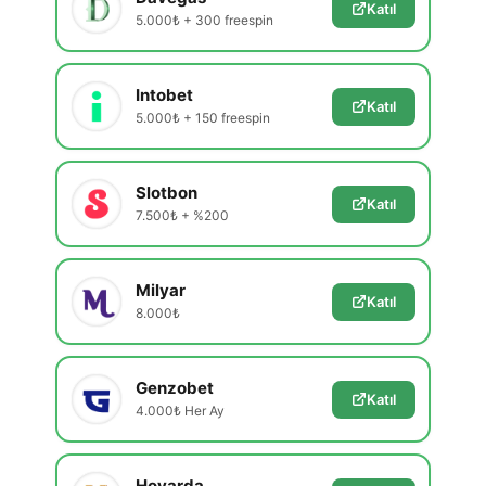
Katıl
5.000₺ + 300 freespin
Intobet
Katıl
5.000₺ + 150 freespin
Slotbon
Katıl
7.500₺ + %200
Milyar
Katıl
8.000₺
Genzobet
Katıl
4.000₺ Her Ay
Hovarda