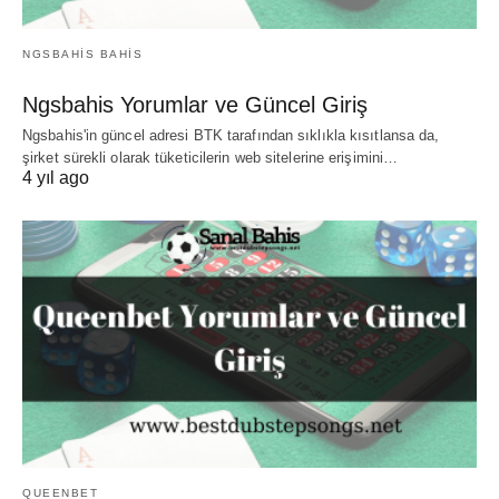
NGSBAHIS BAHIS
Ngsbahis Yorumlar ve Güncel Giriş
Ngsbahis'in güncel adresi BTK tarafından sıklıkla kısıtlansa da,
şirket sürekli olarak tüketicilerin web sitelerine erişimini…
4 yıl ago
QUEENBET