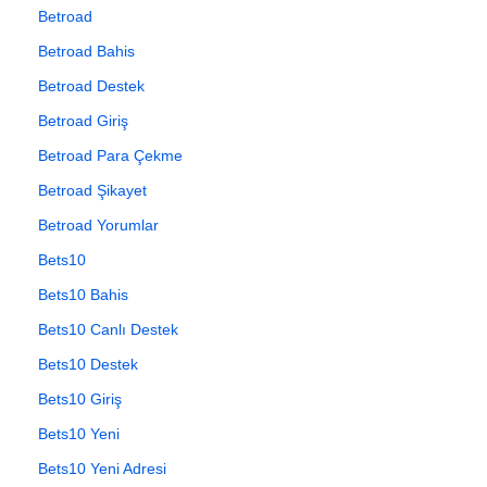
Betroad
Betroad Bahis
Betroad Destek
Betroad Giriş
Betroad Para Çekme
Betroad Şikayet
Betroad Yorumlar
Bets10
Bets10 Bahis
Bets10 Canlı Destek
Bets10 Destek
Bets10 Giriş
Bets10 Yeni
Bets10 Yeni Adresi