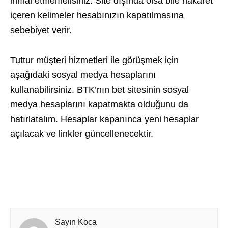
ihmal etmemelisiniz. Site dışında olsa bile hakaret
içeren kelimeler hesabınızın kapatılmasına
sebebiyet verir.
Tuttur müşteri hizmetleri ile görüşmek için
aşağıdaki sosyal medya hesaplarını
kullanabilirsiniz. BTK’nın bet sitesinin sosyal
medya hesaplarını kapatmakta olduğunu da
hatırlatalım. Hesaplar kapanınca yeni hesaplar
açılacak ve linkler güncellenecektir.
Sayın Koca