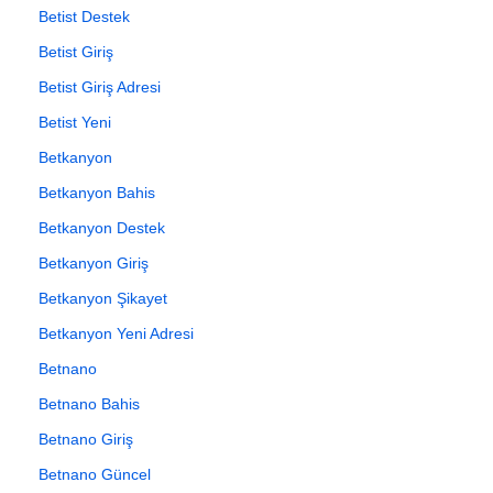
Betist Destek
Betist Giriş
Betist Giriş Adresi
Betist Yeni
Betkanyon
Betkanyon Bahis
Betkanyon Destek
Betkanyon Giriş
Betkanyon Şikayet
Betkanyon Yeni Adresi
Betnano
Betnano Bahis
Betnano Giriş
Betnano Güncel