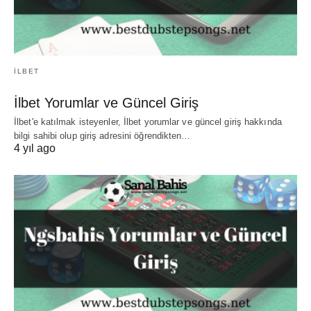
İLBET
İlbet Yorumlar ve Güncel Giriş
İlbet'e katılmak isteyenler, İlbet yorumlar ve güncel giriş hakkında
bilgi sahibi olup giriş adresini öğrendikten…
4 yıl ago