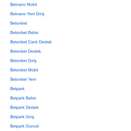
Betnano Mobil
Betnano Yeni Giriş
Betonbet
Betonbet Bahis
Betonbet Canlı Destek
Betonbet Destek
Betonbet Giriş
Betonbet Mobil
Betonbet Yeni
Betpark
Betpark Bahis
Betpark Destek
Betpark Giriş
Betpark Güncel