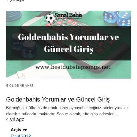
GOLDENBAHIS
Goldenbahis Yorumlar ve Güncel Giriş
Bilindiği gibi ülkemizde canlı bahis oynayabileceğiniz siteler yasaklı
olarak sınıflandırılmaktadır. Sonuç olarak, site giriş adresleri…
4 yıl ago
Arşivler
Eylül 2022