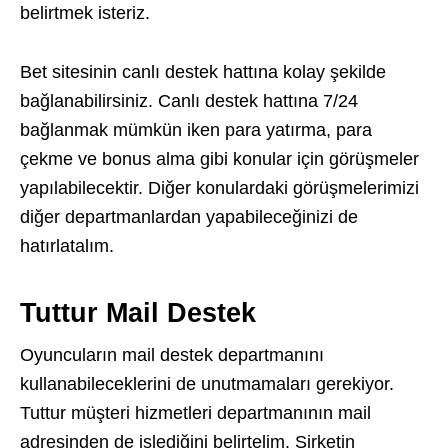
belirtmek isteriz.
Bet sitesinin canlı destek hattına kolay şekilde
bağlanabilirsiniz. Canlı destek hattına 7/24
bağlanmak mümkün iken para yatırma, para
çekme ve bonus alma gibi konular için görüşmeler
yapılabilecektir. Diğer konulardaki görüşmelerimizi
diğer departmanlardan yapabileceğinizi de
hatırlatalım.
Tuttur Mail Destek
Oyuncuların mail destek departmanını
kullanabileceklerini de unutmamaları gerekiyor.
Tuttur müşteri hizmetleri departmanının mail
adresinden de işlediğini belirtelim. Şirketin