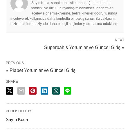
Sayın Koca, sanal bahis sitelerini değerlendirirken
temkinli ve ölçülü bir yaklaşım benimser. Platformları
aceleyle önermek yerine, belirli kriterler doğrultusunda
inceleyerek kullanıcıya daha kontrollü bir bakış sunar. Bu yaklaşım,
hızlı tercihlerden ziyade daha bilinçli seçimler yapılmasına odaklanır.
NEXT
Superbahis Yorumlar ve Güncel Giriş »
PREVIOUS
« Piabet Yorumlar ve Güncel Giriş
SHARE
PUBLISHED BY
Sayın Koca