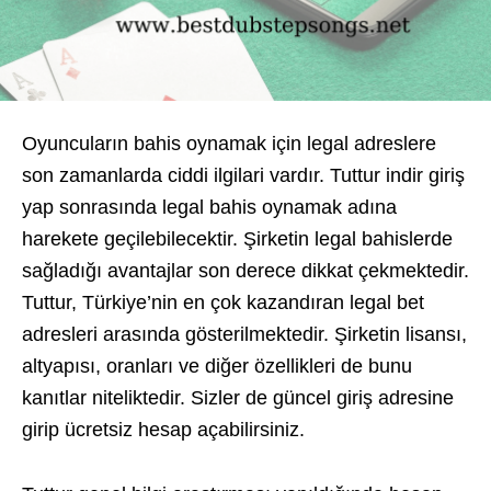
Oyuncuların bahis oynamak için legal adreslere
son zamanlarda ciddi ilgilari vardır. Tuttur indir giriş
yap sonrasında legal bahis oynamak adına
harekete geçilebilecektir. Şirketin legal bahislerde
sağladığı avantajlar son derece dikkat çekmektedir.
Tuttur, Türkiye’nin en çok kazandıran legal bet
adresleri arasında gösterilmektedir. Şirketin lisansı,
altyapısı, oranları ve diğer özellikleri de bunu
kanıtlar niteliktedir. Sizler de güncel giriş adresine
girip ücretsiz hesap açabilirsiniz.