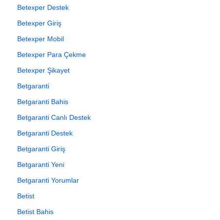
Betexper Destek
Betexper Giriş
Betexper Mobil
Betexper Para Çekme
Betexper Şikayet
Betgaranti
Betgaranti Bahis
Betgaranti Canlı Destek
Betgaranti Destek
Betgaranti Giriş
Betgaranti Yeni
Betgaranti Yorumlar
Betist
Betist Bahis