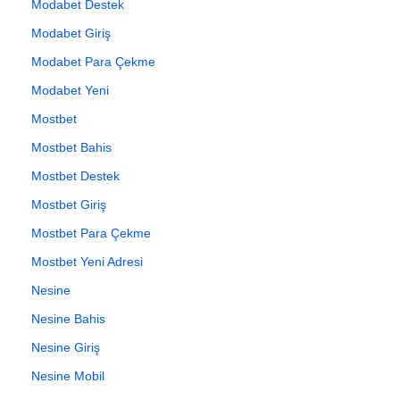
Modabet Destek
Modabet Giriş
Modabet Para Çekme
Modabet Yeni
Mostbet
Mostbet Bahis
Mostbet Destek
Mostbet Giriş
Mostbet Para Çekme
Mostbet Yeni Adresi
Nesine
Nesine Bahis
Nesine Giriş
Nesine Mobil