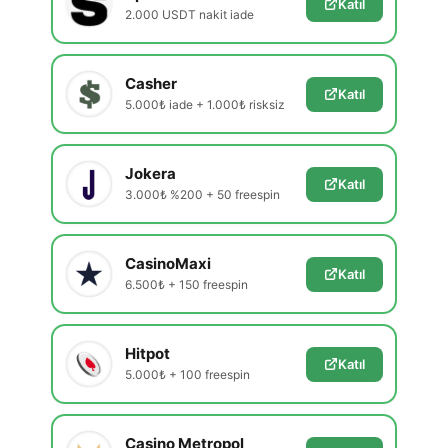
Katıl
2.000 USDT nakit iade
Casher
Katıl
5.000₺ iade + 1.000₺ risksiz
Jokera
Katıl
3.000₺ %200 + 50 freespin
CasinoMaxi
Katıl
6.500₺ + 150 freespin
Hitpot
Katıl
5.000₺ + 100 freespin
Casino Metropol