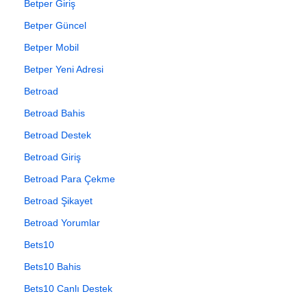
Betper Giriş
Betper Güncel
Betper Mobil
Betper Yeni Adresi
Betroad
Betroad Bahis
Betroad Destek
Betroad Giriş
Betroad Para Çekme
Betroad Şikayet
Betroad Yorumlar
Bets10
Bets10 Bahis
Bets10 Canlı Destek