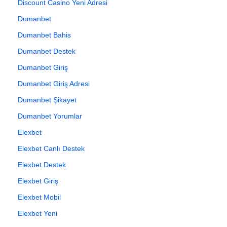
Discount Casino Yeni Adresi
Dumanbet
Dumanbet Bahis
Dumanbet Destek
Dumanbet Giriş
Dumanbet Giriş Adresi
Dumanbet Şikayet
Dumanbet Yorumlar
Elexbet
Elexbet Canlı Destek
Elexbet Destek
Elexbet Giriş
Elexbet Mobil
Elexbet Yeni