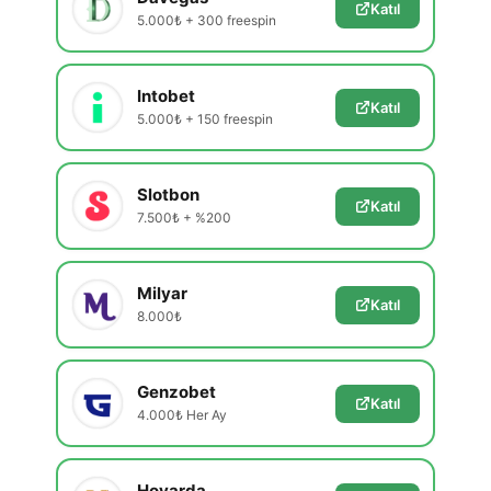
Katıl
5.000₺ + 300 freespin
Intobet
Katıl
5.000₺ + 150 freespin
Slotbon
Katıl
7.500₺ + %200
Milyar
Katıl
8.000₺
Genzobet
Katıl
4.000₺ Her Ay
Hovarda