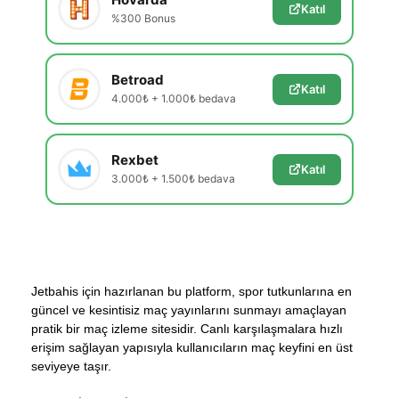
Katıl
%300 Bonus
Betroad
Katıl
4.000₺ + 1.000₺ bedava
Rexbet
Katıl
3.000₺ + 1.500₺ bedava
Jetbahis için hazırlanan bu platform, spor tutkunlarına en
güncel ve kesintisiz maç yayınlarını sunmayı amaçlayan
pratik bir maç izleme sitesidir. Canlı karşılaşmalara hızlı
erişim sağlayan yapısıyla kullanıcıların maç keyfini en üst
seviyeye taşır.