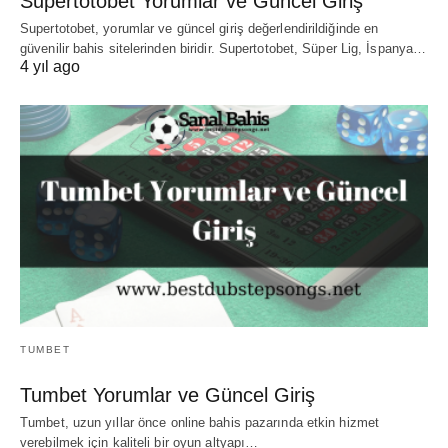
Supertotobet Yorumlar ve Güncel Giriş
Supertotobet, yorumlar ve güncel giriş değerlendirildiğinde en
güvenilir bahis sitelerinden biridir. Supertotobet, Süper Lig, İspanya…
4 yıl ago
TUMBET
Tumbet Yorumlar ve Güncel Giriş
Tumbet, uzun yıllar önce online bahis pazarında etkin hizmet
verebilmek için kaliteli bir oyun altyapı…