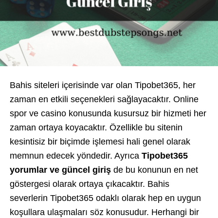
Bahis siteleri içerisinde var olan Tipobet365, her
zaman en etkili seçenekleri sağlayacaktır. Online
spor ve casino konusunda kusursuz bir hizmeti her
zaman ortaya koyacaktır. Özellikle bu sitenin
kesintisiz bir biçimde işlemesi hali genel olarak
memnun edecek yöndedir. Ayrıca
Tipobet365
yorumlar ve güncel giriş
de bu konunun en net
göstergesi olarak ortaya çıkacaktır. Bahis
severlerin Tipobet365 odaklı olarak hep en uygun
koşullara ulaşmaları söz konusudur. Herhangi bir