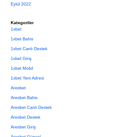
Eylül 2022
Kategoriler
1xbet
1xbet Bahis
1xbet Canlı Destek
1xbet Giriş
1xbet Mobil
1xbet Yeni Adresi
Aresbet
Aresbet Bahis
Aresbet Canlı Destek
Aresbet Destek
Aresbet Giriş
Aresbet Güncel