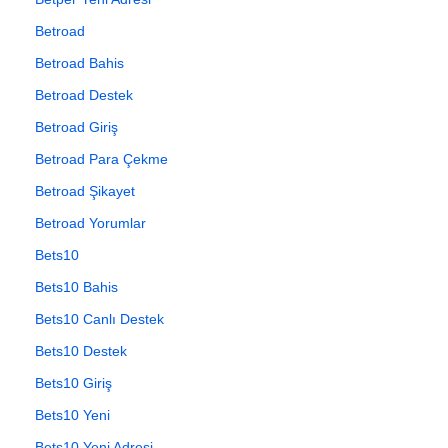
Betroad
Betroad Bahis
Betroad Destek
Betroad Giriş
Betroad Para Çekme
Betroad Şikayet
Betroad Yorumlar
Bets10
Bets10 Bahis
Bets10 Canlı Destek
Bets10 Destek
Bets10 Giriş
Bets10 Yeni
Bets10 Yeni Adresi