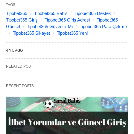
TAGS:
Tipobet365
Tipobet365 Bahis
Tipobet365 Destek
Tipobet365 Giriş
Tipobet365 Giriş Adresi
Tipobet365
Güncel
Tipobet365 Güvenilir Mi
Tipobet365 Para Çekme
Tipobet365 Şikayet
Tipobet365 Yeni
4 YIL AGO
RELATED POST
RECENT POSTS