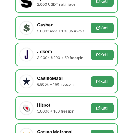
Katıl
2.000 USDT nakit iade
Casher
Katıl
5.000₺ iade + 1.000₺ risksiz
Jokera
Katıl
3.000₺ %200 + 50 freespin
CasinoMaxi
Katıl
6.500₺ + 150 freespin
Hitpot
Katıl
5.000₺ + 100 freespin
Casino Metropol