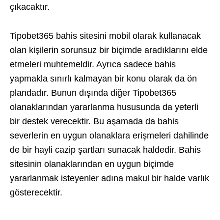
çıkacaktır.
Tipobet365 bahis sitesini mobil olarak kullanacak
olan kişilerin sorunsuz bir biçimde aradıklarını elde
etmeleri muhtemeldir. Ayrıca sadece bahis
yapmakla sınırlı kalmayan bir konu olarak da ön
plandadır. Bunun dışında diğer Tipobet365
olanaklarından yararlanma hususunda da yeterli
bir destek verecektir. Bu aşamada da bahis
severlerin en uygun olanaklara erişmeleri dahilinde
de bir hayli cazip şartları sunacak haldedir. Bahis
sitesinin olanaklarından en uygun biçimde
yararlanmak isteyenler adına makul bir halde varlık
gösterecektir.