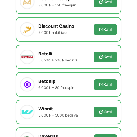
Katıl
8.000₺ + 150 freespin
Discount Casino
Katıl
5.000₺ nakit iade
Betelli
Katıl
5.050₺ + 500₺ bedava
Betchip
Katıl
6.000₺ + 80 freespin
Winnit
Katıl
5.000₺ + 500₺ bedava
Davegas