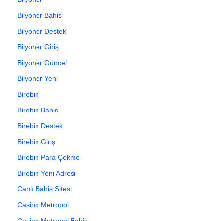
Bilyoner Bahis
Bilyoner Destek
Bilyoner Giriş
Bilyoner Güncel
Bilyoner Yeni
Birebin
Birebin Bahis
Birebin Destek
Birebin Giriş
Birebin Para Çekme
Birebin Yeni Adresi
Canlı Bahis Sitesi
Casino Metropol
Casino Metropol Bahis