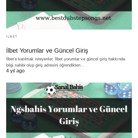
İLBET
İlbet Yorumlar ve Güncel Giriş
İlbet'e katılmak isteyenler, İlbet yorumlar ve güncel giriş hakkında
bilgi sahibi olup giriş adresini öğrendikten…
4 yıl ago