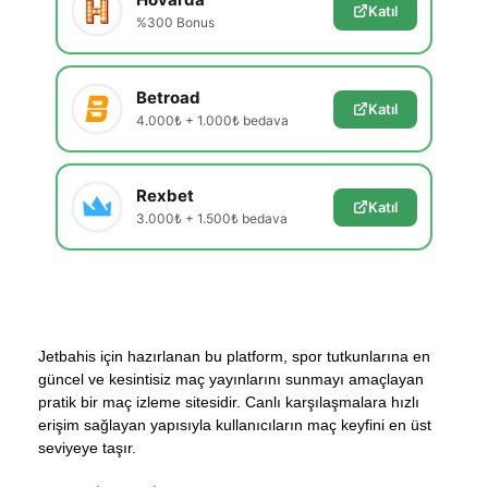
Katıl
%300 Bonus
Betroad
Katıl
4.000₺ + 1.000₺ bedava
Rexbet
Katıl
3.000₺ + 1.500₺ bedava
Jetbahis için hazırlanan bu platform, spor tutkunlarına en
güncel ve kesintisiz maç yayınlarını sunmayı amaçlayan
pratik bir maç izleme sitesidir. Canlı karşılaşmalara hızlı
erişim sağlayan yapısıyla kullanıcıların maç keyfini en üst
seviyeye taşır.