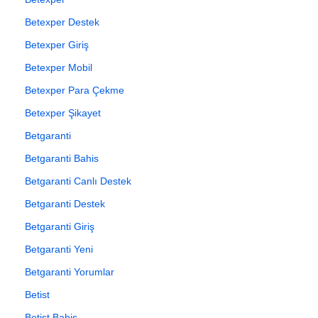
Betexper Destek
Betexper Giriş
Betexper Mobil
Betexper Para Çekme
Betexper Şikayet
Betgaranti
Betgaranti Bahis
Betgaranti Canlı Destek
Betgaranti Destek
Betgaranti Giriş
Betgaranti Yeni
Betgaranti Yorumlar
Betist
Betist Bahis