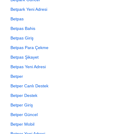
Betpark Yeni Adresi
Betpas
Betpas Bahis
Betpas Giriş
Betpas Para Çekme
Betpas Şikayet
Betpas Yeni Adresi
Betper
Betper Canlı Destek
Betper Destek
Betper Giriş
Betper Güncel
Betper Mobil
Betper Yeni Adresi