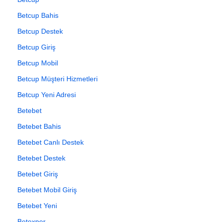
Betcup Bahis
Betcup Destek
Betcup Giriş
Betcup Mobil
Betcup Müşteri Hizmetleri
Betcup Yeni Adresi
Betebet
Betebet Bahis
Betebet Canlı Destek
Betebet Destek
Betebet Giriş
Betebet Mobil Giriş
Betebet Yeni
Betexper