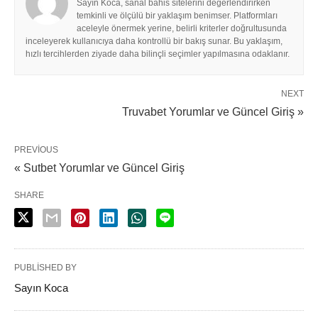
Sayın Koca, sanal bahis sitelerini değerlendirirken
temkinli ve ölçülü bir yaklaşım benimser. Platformları
aceleyle önermek yerine, belirli kriterler doğrultusunda
inceleyerek kullanıcıya daha kontrollü bir bakış sunar. Bu yaklaşım,
hızlı tercihlerden ziyade daha bilinçli seçimler yapılmasına odaklanır.
NEXT
Truvabet Yorumlar ve Güncel Giriş »
PREVIOUS
« Sutbet Yorumlar ve Güncel Giriş
SHARE
PUBLISHED BY
Sayın Koca