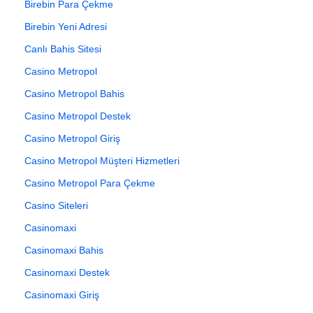
Birebin Para Çekme
Birebin Yeni Adresi
Canlı Bahis Sitesi
Casino Metropol
Casino Metropol Bahis
Casino Metropol Destek
Casino Metropol Giriş
Casino Metropol Müşteri Hizmetleri
Casino Metropol Para Çekme
Casino Siteleri
Casinomaxi
Casinomaxi Bahis
Casinomaxi Destek
Casinomaxi Giriş