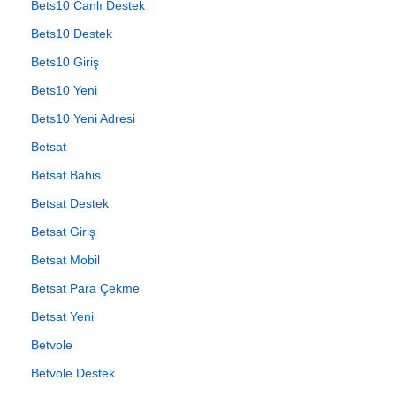
Bets10 Canlı Destek
Bets10 Destek
Bets10 Giriş
Bets10 Yeni
Bets10 Yeni Adresi
Betsat
Betsat Bahis
Betsat Destek
Betsat Giriş
Betsat Mobil
Betsat Para Çekme
Betsat Yeni
Betvole
Betvole Destek