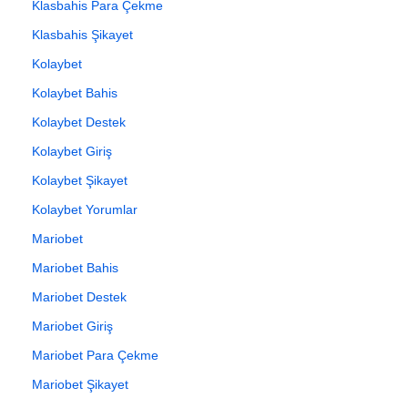
Klasbahis Para Çekme
Klasbahis Şikayet
Kolaybet
Kolaybet Bahis
Kolaybet Destek
Kolaybet Giriş
Kolaybet Şikayet
Kolaybet Yorumlar
Mariobet
Mariobet Bahis
Mariobet Destek
Mariobet Giriş
Mariobet Para Çekme
Mariobet Şikayet