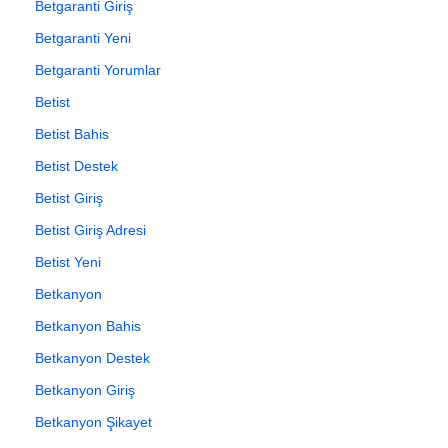
Betgaranti Giriş
Betgaranti Yeni
Betgaranti Yorumlar
Betist
Betist Bahis
Betist Destek
Betist Giriş
Betist Giriş Adresi
Betist Yeni
Betkanyon
Betkanyon Bahis
Betkanyon Destek
Betkanyon Giriş
Betkanyon Şikayet