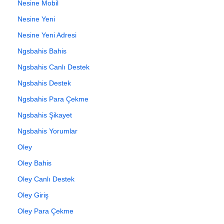
Nesine Mobil
Nesine Yeni
Nesine Yeni Adresi
Ngsbahis Bahis
Ngsbahis Canlı Destek
Ngsbahis Destek
Ngsbahis Para Çekme
Ngsbahis Şikayet
Ngsbahis Yorumlar
Oley
Oley Bahis
Oley Canlı Destek
Oley Giriş
Oley Para Çekme