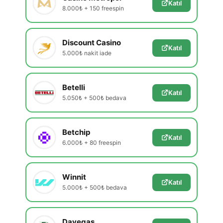
Katıl
8.000₺ + 150 freespin
Discount Casino
Katıl
5.000₺ nakit iade
Betelli
Katıl
5.050₺ + 500₺ bedava
Betchip
Katıl
6.000₺ + 80 freespin
Winnit
Katıl
5.000₺ + 500₺ bedava
Davegas