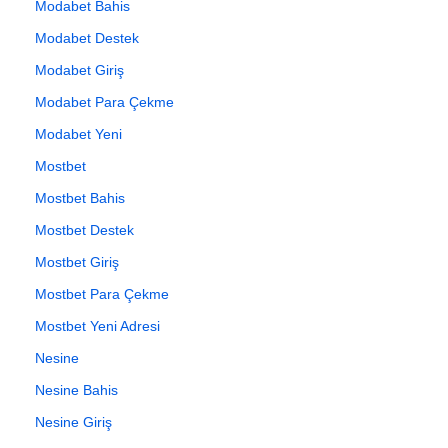
Modabet Bahis
Modabet Destek
Modabet Giriş
Modabet Para Çekme
Modabet Yeni
Mostbet
Mostbet Bahis
Mostbet Destek
Mostbet Giriş
Mostbet Para Çekme
Mostbet Yeni Adresi
Nesine
Nesine Bahis
Nesine Giriş