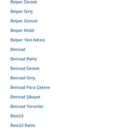
Betper Destek
Betper Giriş
Betper Güncel
Betper Mobil
Betper Yeni Adresi
Betroad
Betroad Bahis
Betroad Destek
Betroad Giriş
Betroad Para Çekme
Betroad Şikayet
Betroad Yorumlar
Bets10
Bets10 Bahis