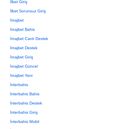
İlbet Giriş
İlbet Sorunsuz Giriş
İmajbet
İmajbet Bahis
İmajbet Canlı Destek
İmajbet Destek
İmajbet Giriş
İmajbet Güncel
İmajbet Yeni
İnterbahis
İnterbahis Bahis
İnterbahis Destek
İnterbahis Giriş
İnterbahis Mobil