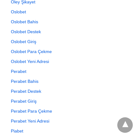
Oley Şikayet
Oslobet
Oslobet Bahis
Oslobet Destek
Oslobet Giriş
Oslobet Para Çekme
Oslobet Yeni Adresi
Perabet
Perabet Bahis
Perabet Destek
Perabet Giriş
Perabet Para Çekme
Perabet Yeni Adresi
Piabet