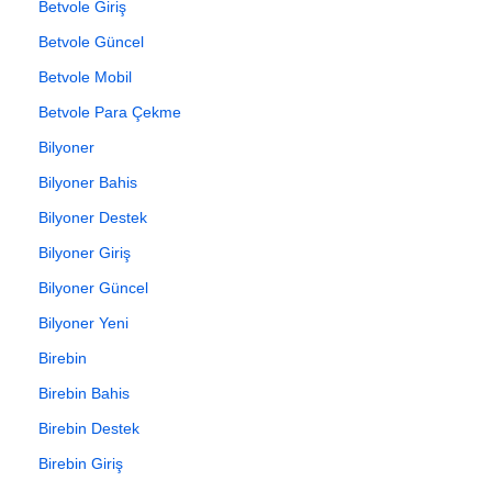
Betvole Giriş
Betvole Güncel
Betvole Mobil
Betvole Para Çekme
Bilyoner
Bilyoner Bahis
Bilyoner Destek
Bilyoner Giriş
Bilyoner Güncel
Bilyoner Yeni
Birebin
Birebin Bahis
Birebin Destek
Birebin Giriş