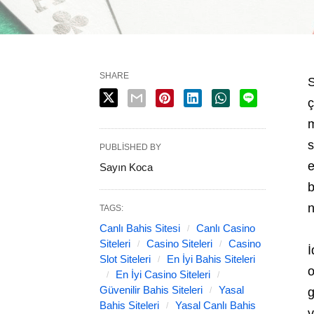
SHARE
S
ç
m
s
PUBLISHED BY
e
Sayın Koca
b
n
TAGS:
Canlı Bahis Sitesi
Canlı Casino
Siteleri
Casino Siteleri
Casino
İ
Slot Siteleri
En İyi Bahis Siteleri
o
En İyi Casino Siteleri
Güvenilir Bahis Siteleri
Yasal
g
Bahis Siteleri
Yasal Canlı Bahis
v