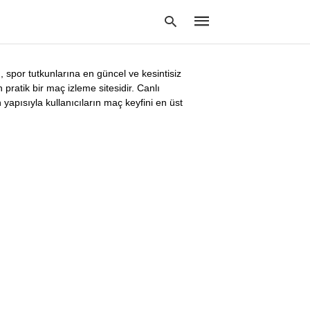
, spor tutkunlarına en güncel ve kesintisiz
ratik bir maç izleme sitesidir. Canlı
 yapısıyla kullanıcıların maç keyfini en üst
Type
your
search
query
and
hit
enter: