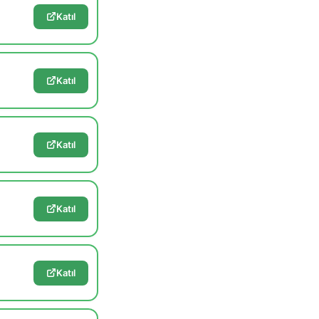
Katıl
Katıl
Katıl
Katıl
Katıl