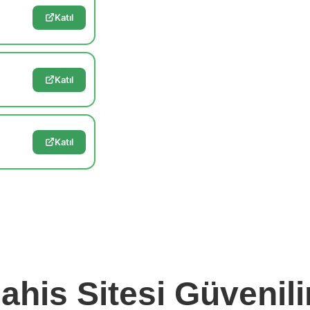
Katıl
Katıl
Katıl
ahis Sitesi Güvenili