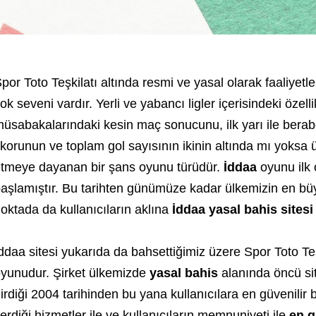
por Toto Teşkilatı altında resmi ve yasal olarak faaliye
ok seveni vardır. Yerli ve yabancı ligler içerisindeki özell
üsabakalarındaki kesin maç sonucunu, ilk yarı ile ber
korunun ve toplam gol sayısının ikinin altında mı yoks
tmeye dayanan bir şans oyunu türüdür.
İddaa
oyunu ilk 
aşlamıştır. Bu tarihten günümüze kadar ülkemizin en büyük
oktada da kullanıcıların aklına
İddaa yasal bahis sitesi
ddaa sitesi yukarıda da bahsettiğimiz üzere Spor Toto Teş
yunudur. Şirket ülkemizde
yasal bahis
alanında öncü site
irdiği 2004 tarihinden bu yana kullanıcılara en güvenilir 
erdiği hizmetler ile ve kullanıcıların memnuniyeti ile
en g