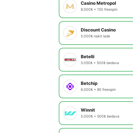
Casino Metropol
8.000₺ + 150 freespin
Discount Casino
5.000₺ nakit iade
Betelli
5.050₺ + 500₺ bedava
Betchip
6.000₺ + 80 freespin
Winnit
5.000₺ + 500₺ bedava