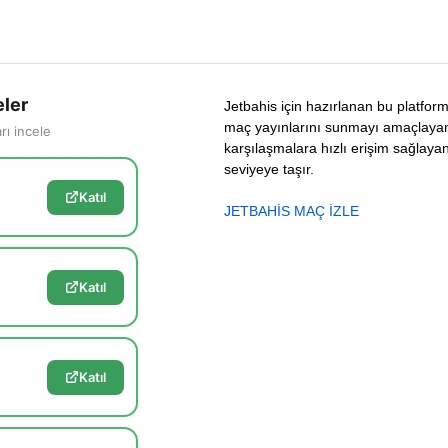
eler
Jetbahis için hazırlanan bu platform
maç yayınlarını sunmayı amaçlayan p
ı incele
karşılaşmalara hızlı erişim sağlayan
seviyeye taşır.
Katıl
JETBAHİS MAÇ İZLE
Katıl
Katıl