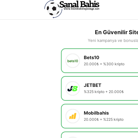
En Güvenilir Sit
Yeni kampanya ve bonuslar
Bets10
20.000₺ + %300 kripto
JETBET
%325 kripto + 20.000₺
Mobilbahis
20.000₺ + %225 kripto