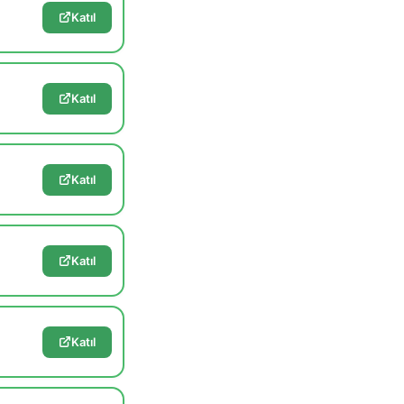
Katıl
Katıl
Katıl
Katıl
Katıl