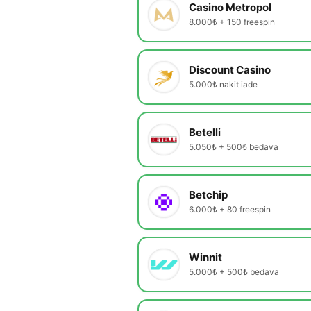
Casino Metropol
8.000₺ + 150 freespin
Discount Casino
5.000₺ nakit iade
Betelli
5.050₺ + 500₺ bedava
Betchip
6.000₺ + 80 freespin
Winnit
5.000₺ + 500₺ bedava