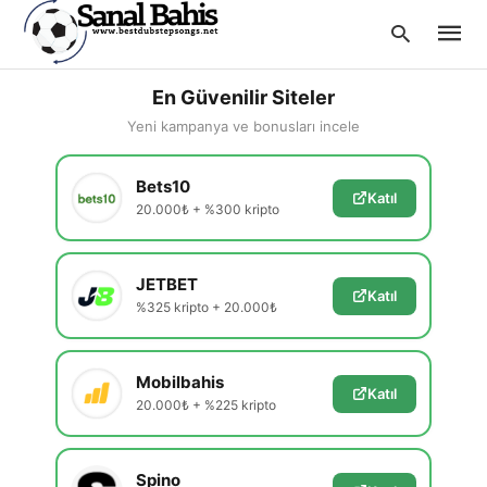
En Güvenilir Siteler
Yeni kampanya ve bonusları incele
Type
Bets10
your
Katıl
searc
20.000₺ + %300 kripto
query
and
hit
enter:
JETBET
Katıl
%325 kripto + 20.000₺
Mobilbahis
Katıl
20.000₺ + %225 kripto
Spino