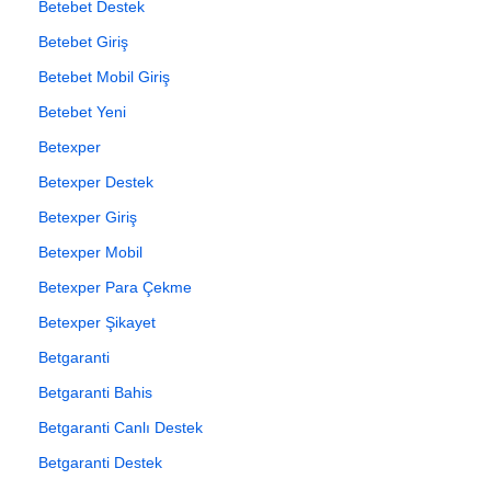
Betebet Destek
Betebet Giriş
Betebet Mobil Giriş
Betebet Yeni
Betexper
Betexper Destek
Betexper Giriş
Betexper Mobil
Betexper Para Çekme
Betexper Şikayet
Betgaranti
Betgaranti Bahis
Betgaranti Canlı Destek
Betgaranti Destek