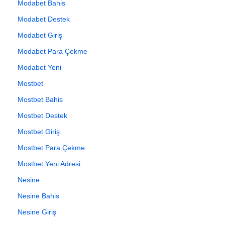
Modabet Bahis
Modabet Destek
Modabet Giriş
Modabet Para Çekme
Modabet Yeni
Mostbet
Mostbet Bahis
Mostbet Destek
Mostbet Giriş
Mostbet Para Çekme
Mostbet Yeni Adresi
Nesine
Nesine Bahis
Nesine Giriş