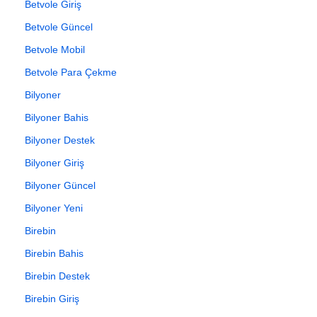
Betvole Giriş
Betvole Güncel
Betvole Mobil
Betvole Para Çekme
Bilyoner
Bilyoner Bahis
Bilyoner Destek
Bilyoner Giriş
Bilyoner Güncel
Bilyoner Yeni
Birebin
Birebin Bahis
Birebin Destek
Birebin Giriş