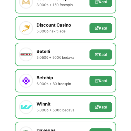
Katıl
8.000₺ + 150 freespin
Discount Casino
Katıl
5.000₺ nakit iade
Betelli
Katıl
5.050₺ + 500₺ bedava
Betchip
Katıl
6.000₺ + 80 freespin
Winnit
Katıl
5.000₺ + 500₺ bedava
Davegas