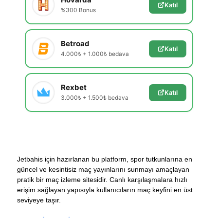
Katıl
%300 Bonus
Betroad
Katıl
4.000₺ + 1.000₺ bedava
Rexbet
Katıl
3.000₺ + 1.500₺ bedava
Jetbahis için hazırlanan bu platform, spor tutkunlarına en
güncel ve kesintisiz maç yayınlarını sunmayı amaçlayan
pratik bir maç izleme sitesidir. Canlı karşılaşmalara hızlı
erişim sağlayan yapısıyla kullanıcıların maç keyfini en üst
seviyeye taşır.