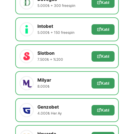
Katıl
5.000₺ + 300 freespin
Intobet
Katıl
5.000₺ + 150 freespin
Slotbon
Katıl
7.500₺ + %200
Milyar
Katıl
8.000₺
Genzobet
Katıl
4.000₺ Her Ay
Hovarda