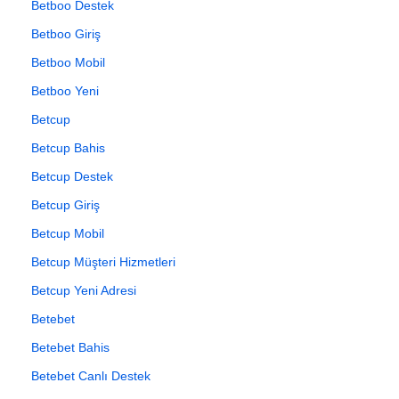
Betboo Destek
Betboo Giriş
Betboo Mobil
Betboo Yeni
Betcup
Betcup Bahis
Betcup Destek
Betcup Giriş
Betcup Mobil
Betcup Müşteri Hizmetleri
Betcup Yeni Adresi
Betebet
Betebet Bahis
Betebet Canlı Destek