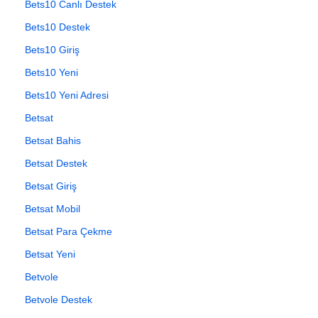
Bets10 Canlı Destek
Bets10 Destek
Bets10 Giriş
Bets10 Yeni
Bets10 Yeni Adresi
Betsat
Betsat Bahis
Betsat Destek
Betsat Giriş
Betsat Mobil
Betsat Para Çekme
Betsat Yeni
Betvole
Betvole Destek