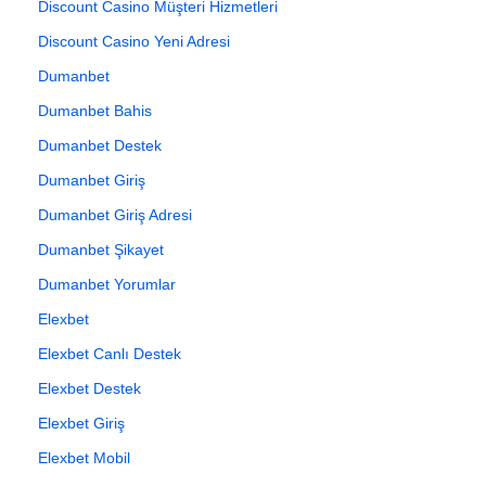
Discount Casino Müşteri Hizmetleri
Discount Casino Yeni Adresi
Dumanbet
Dumanbet Bahis
Dumanbet Destek
Dumanbet Giriş
Dumanbet Giriş Adresi
Dumanbet Şikayet
Dumanbet Yorumlar
Elexbet
Elexbet Canlı Destek
Elexbet Destek
Elexbet Giriş
Elexbet Mobil