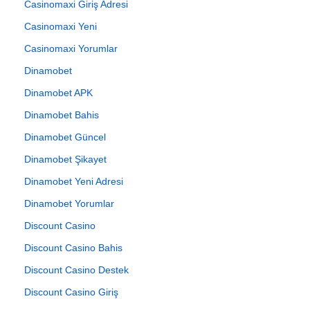
Casinomaxi Giriş Adresi
Casinomaxi Yeni
Casinomaxi Yorumlar
Dinamobet
Dinamobet APK
Dinamobet Bahis
Dinamobet Güncel
Dinamobet Şikayet
Dinamobet Yeni Adresi
Dinamobet Yorumlar
Discount Casino
Discount Casino Bahis
Discount Casino Destek
Discount Casino Giriş