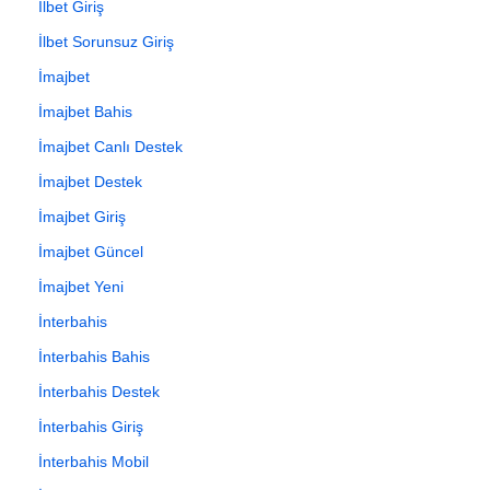
İlbet Giriş
İlbet Sorunsuz Giriş
İmajbet
İmajbet Bahis
İmajbet Canlı Destek
İmajbet Destek
İmajbet Giriş
İmajbet Güncel
İmajbet Yeni
İnterbahis
İnterbahis Bahis
İnterbahis Destek
İnterbahis Giriş
İnterbahis Mobil