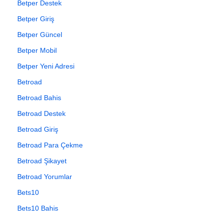
Betper Destek
Betper Giriş
Betper Güncel
Betper Mobil
Betper Yeni Adresi
Betroad
Betroad Bahis
Betroad Destek
Betroad Giriş
Betroad Para Çekme
Betroad Şikayet
Betroad Yorumlar
Bets10
Bets10 Bahis