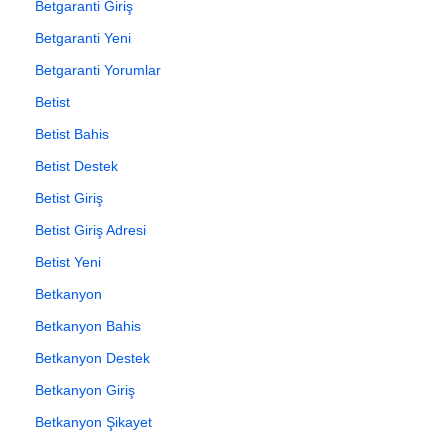
Betgaranti Giriş
Betgaranti Yeni
Betgaranti Yorumlar
Betist
Betist Bahis
Betist Destek
Betist Giriş
Betist Giriş Adresi
Betist Yeni
Betkanyon
Betkanyon Bahis
Betkanyon Destek
Betkanyon Giriş
Betkanyon Şikayet