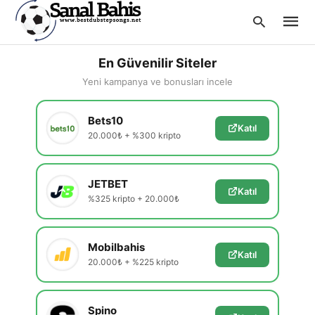
En Güvenilir Siteler
Yeni kampanya ve bonusları incele
Type
Bets10
your
Katıl
searc
20.000₺ + %300 kripto
query
and
hit
enter:
JETBET
Katıl
%325 kripto + 20.000₺
Mobilbahis
Katıl
20.000₺ + %225 kripto
Spino