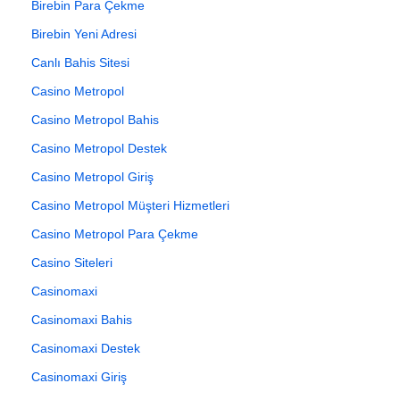
Birebin Para Çekme
Birebin Yeni Adresi
Canlı Bahis Sitesi
Casino Metropol
Casino Metropol Bahis
Casino Metropol Destek
Casino Metropol Giriş
Casino Metropol Müşteri Hizmetleri
Casino Metropol Para Çekme
Casino Siteleri
Casinomaxi
Casinomaxi Bahis
Casinomaxi Destek
Casinomaxi Giriş