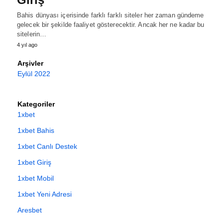
Bahis dünyası içerisinde farklı farklı siteler her zaman gündeme
gelecek bir şekilde faaliyet gösterecektir. Ancak her ne kadar bu
sitelerin…
4 yıl ago
Arşivler
Eylül 2022
Kategoriler
1xbet
1xbet Bahis
1xbet Canlı Destek
1xbet Giriş
1xbet Mobil
1xbet Yeni Adresi
Aresbet