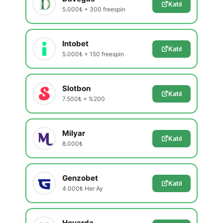
Katıl
5.000₺ + 300 freespin
Intobet
Katıl
5.000₺ + 150 freespin
Slotbon
Katıl
7.500₺ + %200
Milyar
Katıl
8.000₺
Genzobet
Katıl
4.000₺ Her Ay
Hovarda