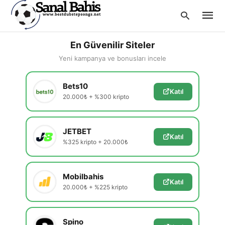
En Güvenilir Siteler
Yeni kampanya ve bonusları incele
Type
Bets10
your
Katıl
searc
20.000₺ + %300 kripto
query
and
hit
enter:
JETBET
Katıl
%325 kripto + 20.000₺
Mobilbahis
Katıl
20.000₺ + %225 kripto
Spino