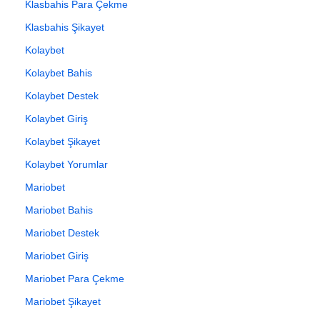
Klasbahis Para Çekme
Klasbahis Şikayet
Kolaybet
Kolaybet Bahis
Kolaybet Destek
Kolaybet Giriş
Kolaybet Şikayet
Kolaybet Yorumlar
Mariobet
Mariobet Bahis
Mariobet Destek
Mariobet Giriş
Mariobet Para Çekme
Mariobet Şikayet