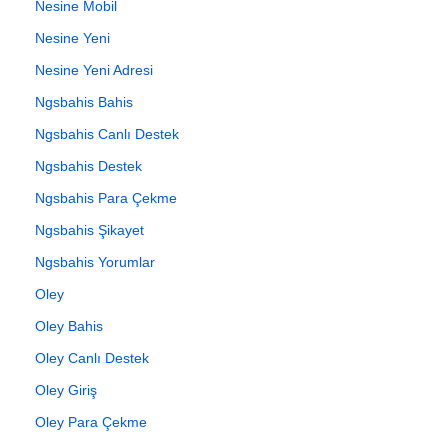
Nesine Mobil
Nesine Yeni
Nesine Yeni Adresi
Ngsbahis Bahis
Ngsbahis Canlı Destek
Ngsbahis Destek
Ngsbahis Para Çekme
Ngsbahis Şikayet
Ngsbahis Yorumlar
Oley
Oley Bahis
Oley Canlı Destek
Oley Giriş
Oley Para Çekme