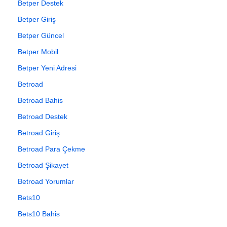
Betper Destek
Betper Giriş
Betper Güncel
Betper Mobil
Betper Yeni Adresi
Betroad
Betroad Bahis
Betroad Destek
Betroad Giriş
Betroad Para Çekme
Betroad Şikayet
Betroad Yorumlar
Bets10
Bets10 Bahis