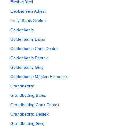
Elexbet Yeni
Elexbet Yeni Adresi
En İyi Bahis Siteleri
Goldenbahis
Goldenbahis Bahis
Goldenbahis Canlı Destek
Goldenbahis Destek
Goldenbahis Giriş
Goldenbahis Müşteri Hizmetleri
Grandbetting
Grandbetting Bahis
Grandbetting Canlı Destek
Grandbetting Destek
Grandbetting Giriş