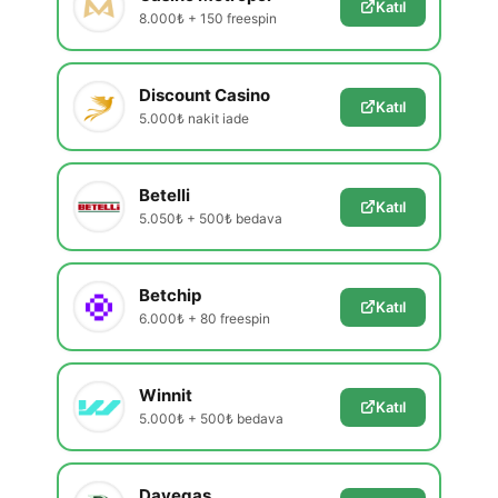
Katıl
8.000₺ + 150 freespin
Discount Casino
Katıl
5.000₺ nakit iade
Betelli
Katıl
5.050₺ + 500₺ bedava
Betchip
Katıl
6.000₺ + 80 freespin
Winnit
Katıl
5.000₺ + 500₺ bedava
Davegas