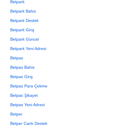
Betpark
Betpark Bahis
Betpark Destek
Betpark Giriş
Betpark Güncel
Betpark Yeni Adresi
Betpas
Betpas Bahis
Betpas Giriş
Betpas Para Çekme
Betpas Şikayet
Betpas Yeni Adresi
Betper
Betper Canlı Destek