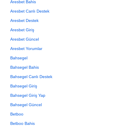
Aresbet Bahis
Aresbet Canlı Destek
Aresbet Destek
Aresbet Giriş
Aresbet Güncel
Aresbet Yorumlar
Bahsegel
Bahsegel Bahis
Bahsegel Canlı Destek
Bahsegel Giriş
Bahsegel Giriş Yap
Bahsegel Güncel
Betboo
Betboo Bahis