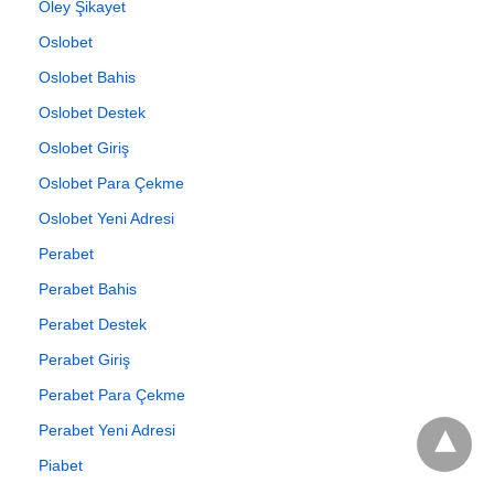
Oley Şikayet
Oslobet
Oslobet Bahis
Oslobet Destek
Oslobet Giriş
Oslobet Para Çekme
Oslobet Yeni Adresi
Perabet
Perabet Bahis
Perabet Destek
Perabet Giriş
Perabet Para Çekme
Perabet Yeni Adresi
Piabet