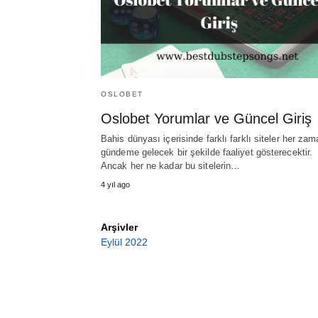
OSLOBET
Oslobet Yorumlar ve Güncel Giriş
Bahis dünyası içerisinde farklı farklı siteler her za
gündeme gelecek bir şekilde faaliyet gösterecektir.
Ancak her ne kadar bu sitelerin…
4 yıl ago
Arşivler
Eylül 2022