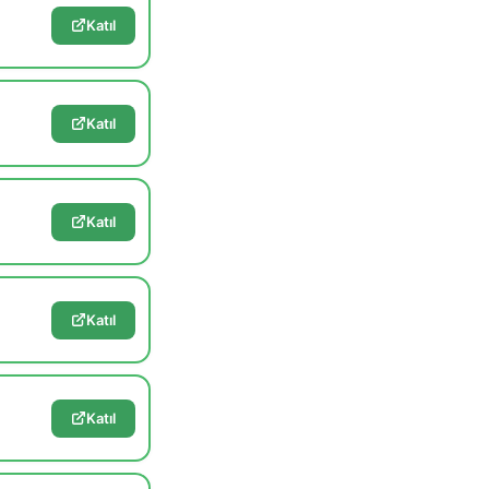
Katıl
Katıl
Katıl
Katıl
Katıl