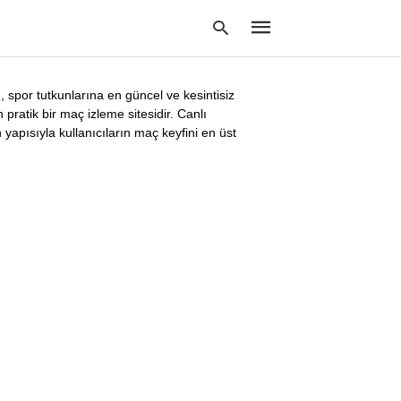
, spor tutkunlarına en güncel ve kesintisiz
ratik bir maç izleme sitesidir. Canlı
 yapısıyla kullanıcıların maç keyfini en üst
Type
your
search
query
and
hit
enter: