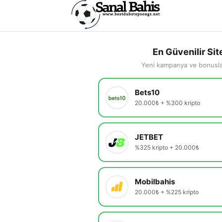
En Güvenilir Sit
Yeni kampanya ve bonuslar
Bets10
20.000₺ + %300 kripto
JETBET
%325 kripto + 20.000₺
Mobilbahis
20.000₺ + %225 kripto