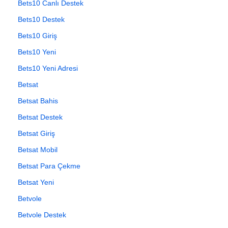
Bets10 Canlı Destek
Bets10 Destek
Bets10 Giriş
Bets10 Yeni
Bets10 Yeni Adresi
Betsat
Betsat Bahis
Betsat Destek
Betsat Giriş
Betsat Mobil
Betsat Para Çekme
Betsat Yeni
Betvole
Betvole Destek