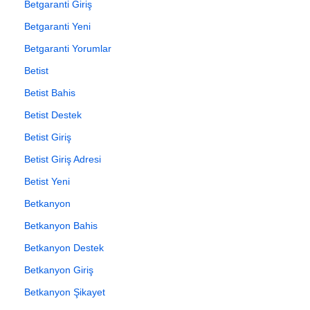
Betgaranti Giriş
Betgaranti Yeni
Betgaranti Yorumlar
Betist
Betist Bahis
Betist Destek
Betist Giriş
Betist Giriş Adresi
Betist Yeni
Betkanyon
Betkanyon Bahis
Betkanyon Destek
Betkanyon Giriş
Betkanyon Şikayet