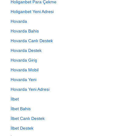
Holiganbet Para Çekme
Holiganbet Yeni Adresi
Hovarda
Hovarda Bahis
Hovarda Canlı Destek
Hovarda Destek
Hovarda Giriş
Hovarda Mobil
Hovarda Yeni
Hovarda Yeni Adresi
İlbet
İlbet Bahis
İlbet Canlı Destek
İlbet Destek