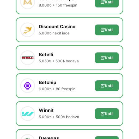
Katıl
8.000₺ + 150 freespin
Discount Casino
Katıl
5.000₺ nakit iade
Betelli
Katıl
5.050₺ + 500₺ bedava
Betchip
Katıl
6.000₺ + 80 freespin
Winnit
Katıl
5.000₺ + 500₺ bedava
Davegas