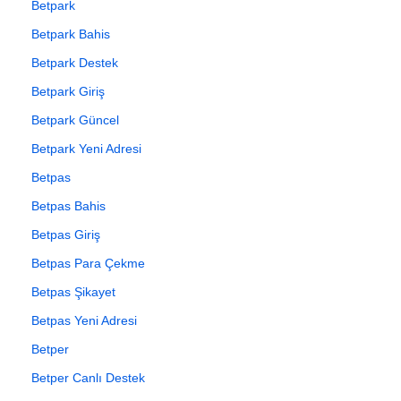
Betpark
Betpark Bahis
Betpark Destek
Betpark Giriş
Betpark Güncel
Betpark Yeni Adresi
Betpas
Betpas Bahis
Betpas Giriş
Betpas Para Çekme
Betpas Şikayet
Betpas Yeni Adresi
Betper
Betper Canlı Destek