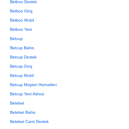
Betboo Destek
Betboo Giriş
Betboo Mobil
Betboo Yeni
Betcup
Betcup Bahis
Betcup Destek
Betcup Giriş
Betcup Mobil
Betcup Müşteri Hizmetleri
Betcup Yeni Adresi
Betebet
Betebet Bahis
Betebet Canlı Destek