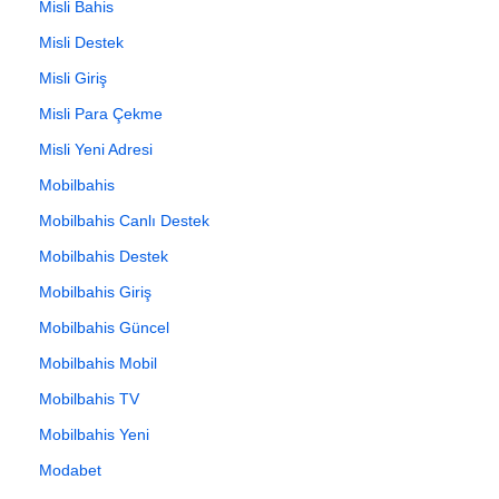
Misli Bahis
Misli Destek
Misli Giriş
Misli Para Çekme
Misli Yeni Adresi
Mobilbahis
Mobilbahis Canlı Destek
Mobilbahis Destek
Mobilbahis Giriş
Mobilbahis Güncel
Mobilbahis Mobil
Mobilbahis TV
Mobilbahis Yeni
Modabet