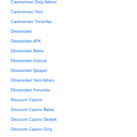
Casinomaxi Giriş Adresi
Casinomaxi Yeni
Casinomaxi Yorumlar
Dinamobet
Dinamobet APK
Dinamobet Bahis
Dinamobet Güncel
Dinamobet Şikayet
Dinamobet Yeni Adresi
Dinamobet Yorumlar
Discount Casino
Discount Casino Bahis
Discount Casino Destek
Discount Casino Giriş