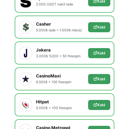
Katıl
2.000 USDT nakit iade
Casher
Katıl
5.000₺ iade + 1.000₺ risksiz
Jokera
Katıl
3.000₺ %200 + 50 freespin
CasinoMaxi
Katıl
6.500₺ + 150 freespin
Hitpot
Katıl
5.000₺ + 100 freespin
Casino Metropol