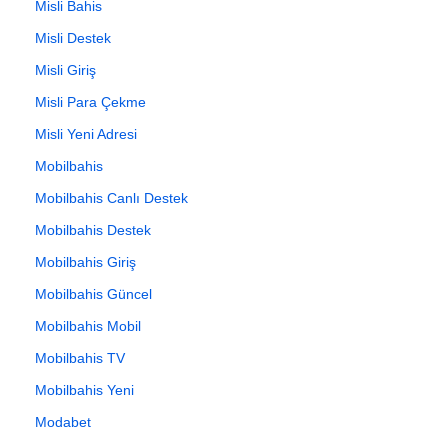
Misli Bahis
Misli Destek
Misli Giriş
Misli Para Çekme
Misli Yeni Adresi
Mobilbahis
Mobilbahis Canlı Destek
Mobilbahis Destek
Mobilbahis Giriş
Mobilbahis Güncel
Mobilbahis Mobil
Mobilbahis TV
Mobilbahis Yeni
Modabet