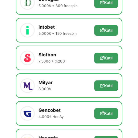
Katıl
5.000₺ + 300 freespin
Intobet
Katıl
5.000₺ + 150 freespin
Slotbon
Katıl
7.500₺ + %200
Milyar
Katıl
8.000₺
Genzobet
Katıl
4.000₺ Her Ay
Hovarda