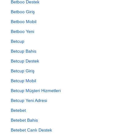
Betboo Destek
Betboo Giriş
Betboo Mobil
Betboo Yeni
Betcup
Betcup Bahis
Betcup Destek
Betcup Giriş
Betcup Mobil
Betcup Müşteri Hizmetleri
Betcup Yeni Adresi
Betebet
Betebet Bahis
Betebet Canlı Destek