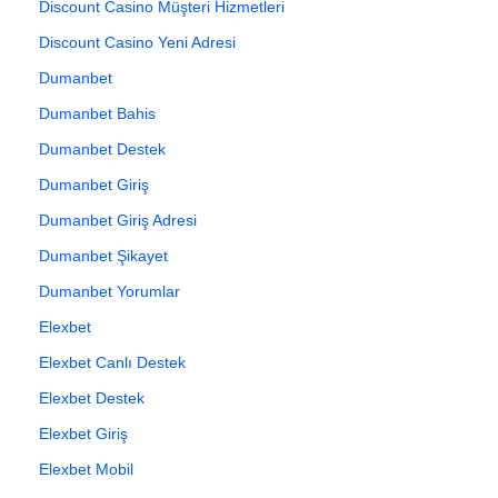
Discount Casino Müşteri Hizmetleri
Discount Casino Yeni Adresi
Dumanbet
Dumanbet Bahis
Dumanbet Destek
Dumanbet Giriş
Dumanbet Giriş Adresi
Dumanbet Şikayet
Dumanbet Yorumlar
Elexbet
Elexbet Canlı Destek
Elexbet Destek
Elexbet Giriş
Elexbet Mobil