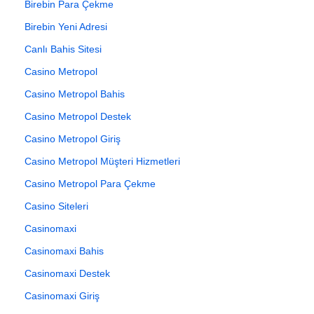
Birebin Para Çekme
Birebin Yeni Adresi
Canlı Bahis Sitesi
Casino Metropol
Casino Metropol Bahis
Casino Metropol Destek
Casino Metropol Giriş
Casino Metropol Müşteri Hizmetleri
Casino Metropol Para Çekme
Casino Siteleri
Casinomaxi
Casinomaxi Bahis
Casinomaxi Destek
Casinomaxi Giriş