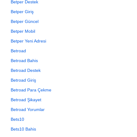
Betper Destek
Betper Giriş
Betper Güncel
Betper Mobil
Betper Yeni Adresi
Betroad
Betroad Bahis
Betroad Destek
Betroad Giriş
Betroad Para Çekme
Betroad Şikayet
Betroad Yorumlar
Bets10
Bets10 Bahis