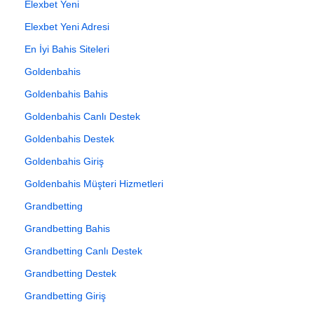
Elexbet Yeni
Elexbet Yeni Adresi
En İyi Bahis Siteleri
Goldenbahis
Goldenbahis Bahis
Goldenbahis Canlı Destek
Goldenbahis Destek
Goldenbahis Giriş
Goldenbahis Müşteri Hizmetleri
Grandbetting
Grandbetting Bahis
Grandbetting Canlı Destek
Grandbetting Destek
Grandbetting Giriş