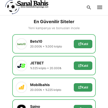
En Güvenilir Siteler
Yeni kampanya ve bonusları incele
Type
Bets10
your
Katıl
searc
20.000₺ + %300 kripto
query
and
hit
enter:
JETBET
Katıl
%325 kripto + 20.000₺
Mobilbahis
Katıl
20.000₺ + %225 kripto
Spino