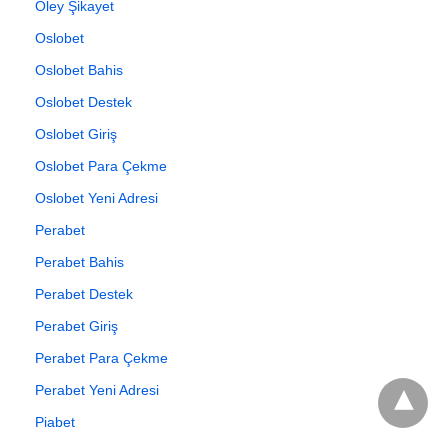
Oley Şikayet
Oslobet
Oslobet Bahis
Oslobet Destek
Oslobet Giriş
Oslobet Para Çekme
Oslobet Yeni Adresi
Perabet
Perabet Bahis
Perabet Destek
Perabet Giriş
Perabet Para Çekme
Perabet Yeni Adresi
Piabet