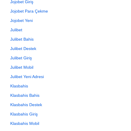
Jojobet Giriş
Jojobet Para Çekme
Jojobet Yeni
Julibet
Julibet Bahis
Julibet Destek
Julibet Giriş
Julibet Mobil
Julibet Yeni Adresi
Klasbahis
Klasbahis Bahis
Klasbahis Destek
Klasbahis Giriş
Klasbahis Mobil