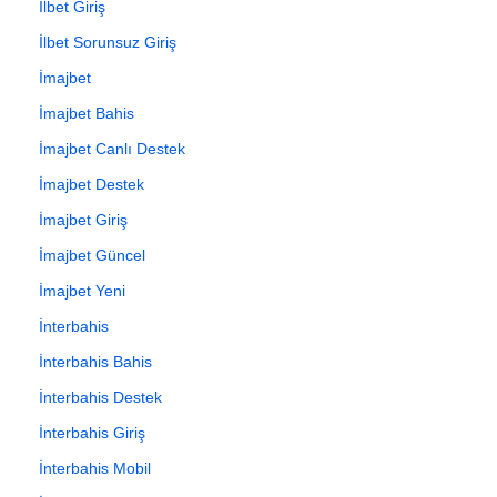
İlbet Giriş
İlbet Sorunsuz Giriş
İmajbet
İmajbet Bahis
İmajbet Canlı Destek
İmajbet Destek
İmajbet Giriş
İmajbet Güncel
İmajbet Yeni
İnterbahis
İnterbahis Bahis
İnterbahis Destek
İnterbahis Giriş
İnterbahis Mobil