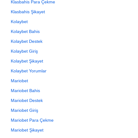
Klasbahis Para Çekme
Klasbahis Şikayet
Kolaybet
Kolaybet Bahis
Kolaybet Destek
Kolaybet Giriş
Kolaybet Şikayet
Kolaybet Yorumlar
Mariobet
Mariobet Bahis
Mariobet Destek
Mariobet Giriş
Mariobet Para Çekme
Mariobet Şikayet