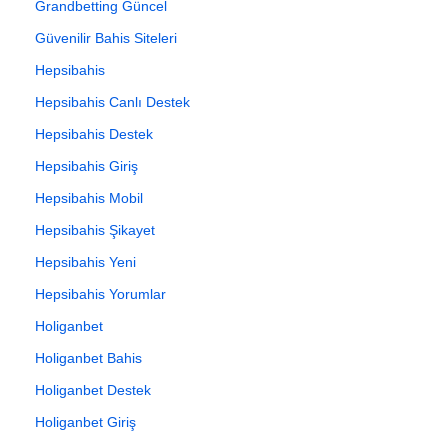
Grandbetting Güncel
Güvenilir Bahis Siteleri
Hepsibahis
Hepsibahis Canlı Destek
Hepsibahis Destek
Hepsibahis Giriş
Hepsibahis Mobil
Hepsibahis Şikayet
Hepsibahis Yeni
Hepsibahis Yorumlar
Holiganbet
Holiganbet Bahis
Holiganbet Destek
Holiganbet Giriş