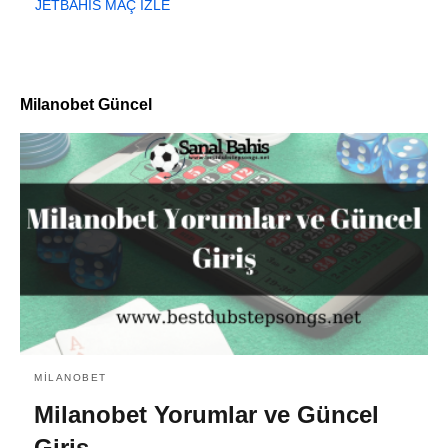
JETBAHİS MAÇ İZLE
Milanobet Güncel
MILANOBET
Milanobet Yorumlar ve Güncel
Giriş