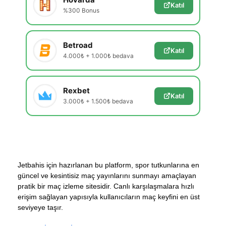
Katıl
%300 Bonus
Betroad
Katıl
4.000₺ + 1.000₺ bedava
Rexbet
Katıl
3.000₺ + 1.500₺ bedava
Jetbahis için hazırlanan bu platform, spor tutkunlarına en
güncel ve kesintisiz maç yayınlarını sunmayı amaçlayan
pratik bir maç izleme sitesidir. Canlı karşılaşmalara hızlı
erişim sağlayan yapısıyla kullanıcıların maç keyfini en üst
seviyeye taşır.