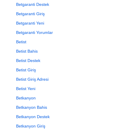
Betgaranti Destek
Betgaranti Giriş
Betgaranti Yeni
Betgaranti Yorumlar
Betist
Betist Bahis
Betist Destek
Betist Giriş
Betist Giriş Adresi
Betist Yeni
Betkanyon
Betkanyon Bahis
Betkanyon Destek
Betkanyon Giriş