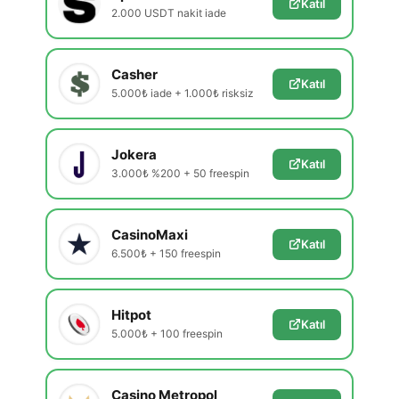
Katıl
2.000 USDT nakit iade
Casher
Katıl
5.000₺ iade + 1.000₺ risksiz
Jokera
Katıl
3.000₺ %200 + 50 freespin
CasinoMaxi
Katıl
6.500₺ + 150 freespin
Hitpot
Katıl
5.000₺ + 100 freespin
Casino Metropol