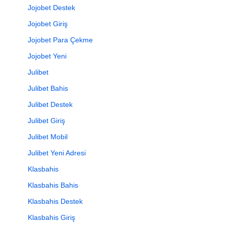
Jojobet Destek
Jojobet Giriş
Jojobet Para Çekme
Jojobet Yeni
Julibet
Julibet Bahis
Julibet Destek
Julibet Giriş
Julibet Mobil
Julibet Yeni Adresi
Klasbahis
Klasbahis Bahis
Klasbahis Destek
Klasbahis Giriş