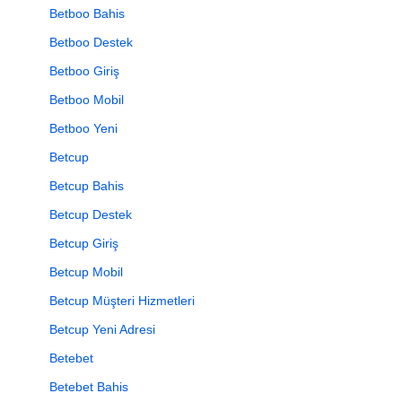
Betboo Bahis
Betboo Destek
Betboo Giriş
Betboo Mobil
Betboo Yeni
Betcup
Betcup Bahis
Betcup Destek
Betcup Giriş
Betcup Mobil
Betcup Müşteri Hizmetleri
Betcup Yeni Adresi
Betebet
Betebet Bahis