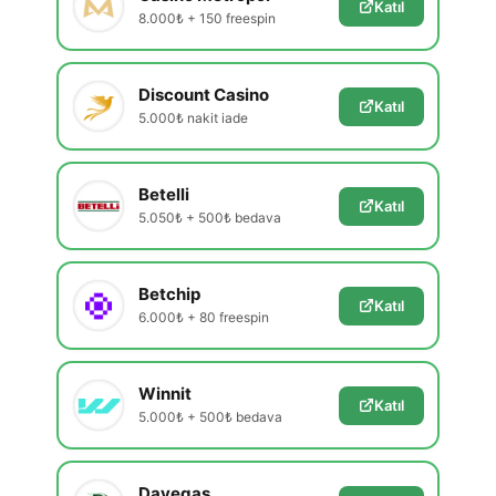
Katıl
8.000₺ + 150 freespin
Discount Casino
Katıl
5.000₺ nakit iade
Betelli
Katıl
5.050₺ + 500₺ bedava
Betchip
Katıl
6.000₺ + 80 freespin
Winnit
Katıl
5.000₺ + 500₺ bedava
Davegas