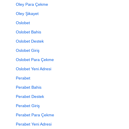
Oley Para Çekme
Oley Şikayet
Oslobet
Oslobet Bahis
Oslobet Destek
Oslobet Giriş
Oslobet Para Çekme
Oslobet Yeni Adresi
Perabet
Perabet Bahis
Perabet Destek
Perabet Giriş
Perabet Para Çekme
Perabet Yeni Adresi