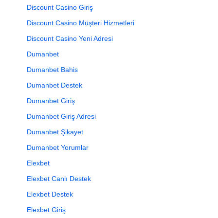
Discount Casino Giriş
Discount Casino Müşteri Hizmetleri
Discount Casino Yeni Adresi
Dumanbet
Dumanbet Bahis
Dumanbet Destek
Dumanbet Giriş
Dumanbet Giriş Adresi
Dumanbet Şikayet
Dumanbet Yorumlar
Elexbet
Elexbet Canlı Destek
Elexbet Destek
Elexbet Giriş