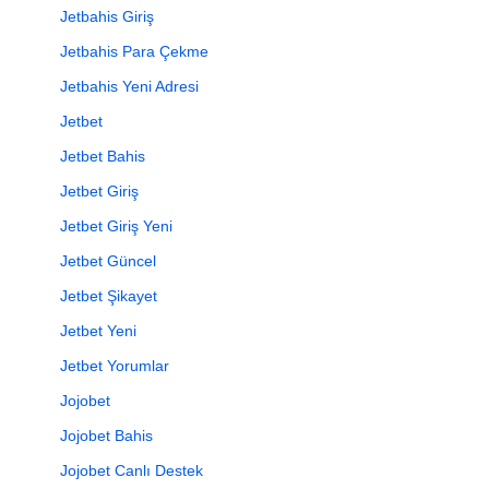
Jetbahis Giriş
Jetbahis Para Çekme
Jetbahis Yeni Adresi
Jetbet
Jetbet Bahis
Jetbet Giriş
Jetbet Giriş Yeni
Jetbet Güncel
Jetbet Şikayet
Jetbet Yeni
Jetbet Yorumlar
Jojobet
Jojobet Bahis
Jojobet Canlı Destek