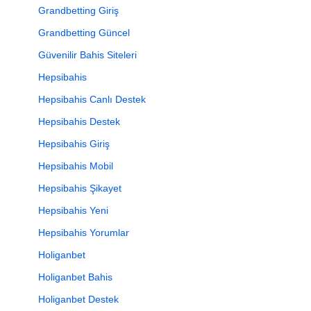
Grandbetting Giriş
Grandbetting Güncel
Güvenilir Bahis Siteleri
Hepsibahis
Hepsibahis Canlı Destek
Hepsibahis Destek
Hepsibahis Giriş
Hepsibahis Mobil
Hepsibahis Şikayet
Hepsibahis Yeni
Hepsibahis Yorumlar
Holiganbet
Holiganbet Bahis
Holiganbet Destek