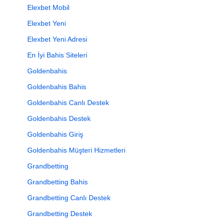
Elexbet Mobil
Elexbet Yeni
Elexbet Yeni Adresi
En İyi Bahis Siteleri
Goldenbahis
Goldenbahis Bahis
Goldenbahis Canlı Destek
Goldenbahis Destek
Goldenbahis Giriş
Goldenbahis Müşteri Hizmetleri
Grandbetting
Grandbetting Bahis
Grandbetting Canlı Destek
Grandbetting Destek