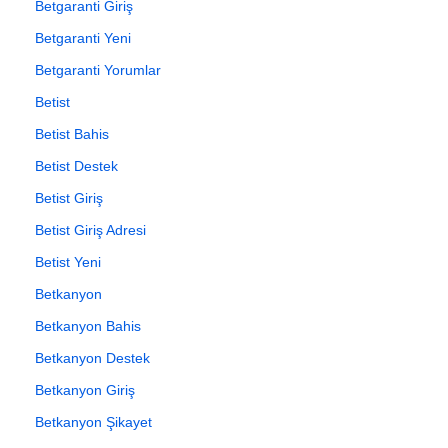
Betgaranti Giriş
Betgaranti Yeni
Betgaranti Yorumlar
Betist
Betist Bahis
Betist Destek
Betist Giriş
Betist Giriş Adresi
Betist Yeni
Betkanyon
Betkanyon Bahis
Betkanyon Destek
Betkanyon Giriş
Betkanyon Şikayet