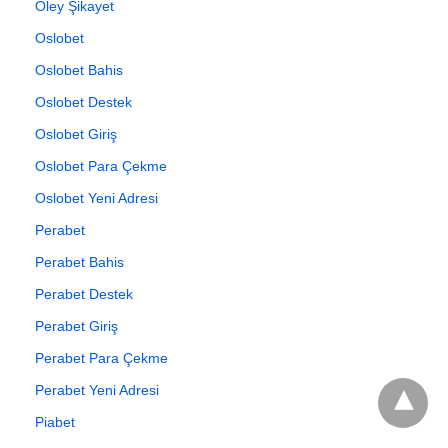
Oley Şikayet
Oslobet
Oslobet Bahis
Oslobet Destek
Oslobet Giriş
Oslobet Para Çekme
Oslobet Yeni Adresi
Perabet
Perabet Bahis
Perabet Destek
Perabet Giriş
Perabet Para Çekme
Perabet Yeni Adresi
Piabet