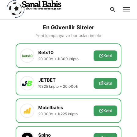
En Güvenilir Siteler
Yeni kampanya ve bonusları incele
Type
Bets10
your
Katıl
searc
20.000₺ + %300 kripto
query
and
hit
enter:
JETBET
Katıl
%325 kripto + 20.000₺
Mobilbahis
Katıl
20.000₺ + %225 kripto
Spino