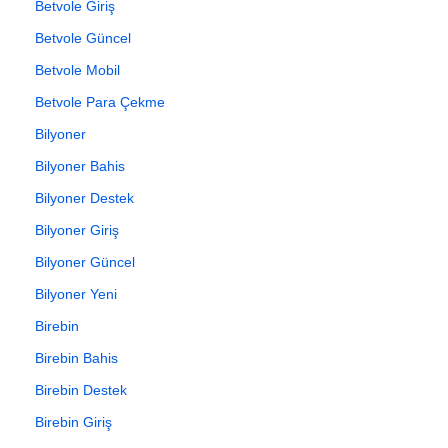
Betvole Giriş
Betvole Güncel
Betvole Mobil
Betvole Para Çekme
Bilyoner
Bilyoner Bahis
Bilyoner Destek
Bilyoner Giriş
Bilyoner Güncel
Bilyoner Yeni
Birebin
Birebin Bahis
Birebin Destek
Birebin Giriş