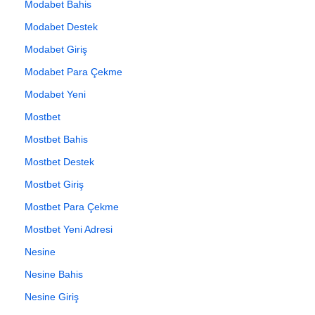
Modabet Bahis
Modabet Destek
Modabet Giriş
Modabet Para Çekme
Modabet Yeni
Mostbet
Mostbet Bahis
Mostbet Destek
Mostbet Giriş
Mostbet Para Çekme
Mostbet Yeni Adresi
Nesine
Nesine Bahis
Nesine Giriş