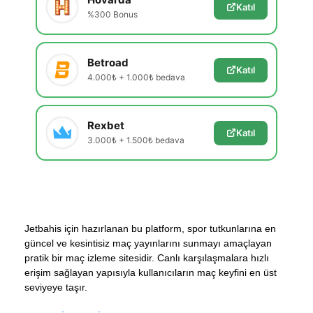
Katıl
%300 Bonus
Betroad
Katıl
4.000₺ + 1.000₺ bedava
Rexbet
Katıl
3.000₺ + 1.500₺ bedava
Jetbahis için hazırlanan bu platform, spor tutkunlarına en
güncel ve kesintisiz maç yayınlarını sunmayı amaçlayan
pratik bir maç izleme sitesidir. Canlı karşılaşmalara hızlı
erişim sağlayan yapısıyla kullanıcıların maç keyfini en üst
seviyeye taşır.