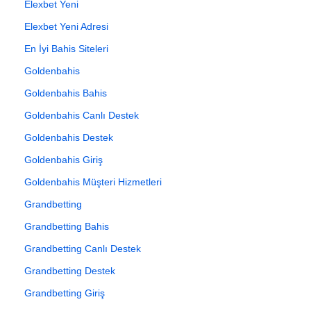
Elexbet Yeni
Elexbet Yeni Adresi
En İyi Bahis Siteleri
Goldenbahis
Goldenbahis Bahis
Goldenbahis Canlı Destek
Goldenbahis Destek
Goldenbahis Giriş
Goldenbahis Müşteri Hizmetleri
Grandbetting
Grandbetting Bahis
Grandbetting Canlı Destek
Grandbetting Destek
Grandbetting Giriş