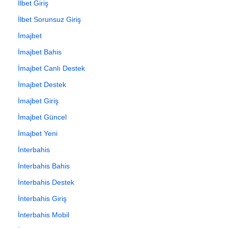
İlbet Giriş
İlbet Sorunsuz Giriş
İmajbet
İmajbet Bahis
İmajbet Canlı Destek
İmajbet Destek
İmajbet Giriş
İmajbet Güncel
İmajbet Yeni
İnterbahis
İnterbahis Bahis
İnterbahis Destek
İnterbahis Giriş
İnterbahis Mobil