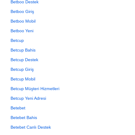
Betboo Destek
Betboo Giriş
Betboo Mobil
Betboo Yeni
Betcup
Betcup Bahis
Betcup Destek
Betcup Giriş
Betcup Mobil
Betcup Müşteri Hizmetleri
Betcup Yeni Adresi
Betebet
Betebet Bahis
Betebet Canlı Destek