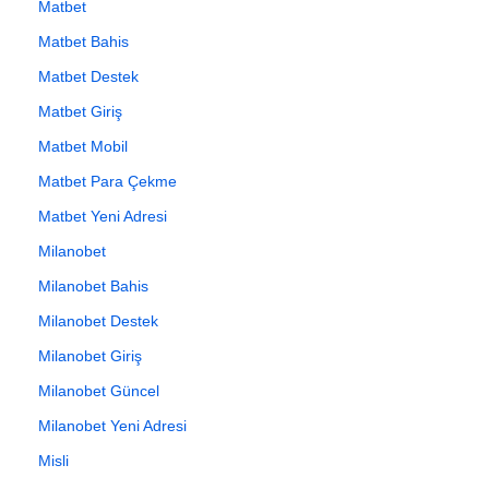
Matbet
Matbet Bahis
Matbet Destek
Matbet Giriş
Matbet Mobil
Matbet Para Çekme
Matbet Yeni Adresi
Milanobet
Milanobet Bahis
Milanobet Destek
Milanobet Giriş
Milanobet Güncel
Milanobet Yeni Adresi
Misli