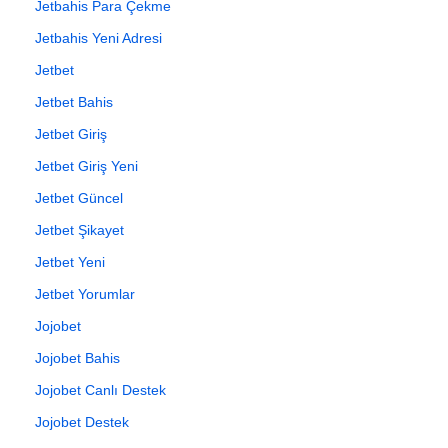
Jetbahis Para Çekme
Jetbahis Yeni Adresi
Jetbet
Jetbet Bahis
Jetbet Giriş
Jetbet Giriş Yeni
Jetbet Güncel
Jetbet Şikayet
Jetbet Yeni
Jetbet Yorumlar
Jojobet
Jojobet Bahis
Jojobet Canlı Destek
Jojobet Destek