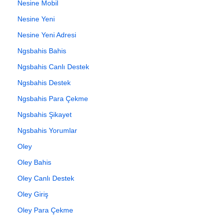
Nesine Mobil
Nesine Yeni
Nesine Yeni Adresi
Ngsbahis Bahis
Ngsbahis Canlı Destek
Ngsbahis Destek
Ngsbahis Para Çekme
Ngsbahis Şikayet
Ngsbahis Yorumlar
Oley
Oley Bahis
Oley Canlı Destek
Oley Giriş
Oley Para Çekme