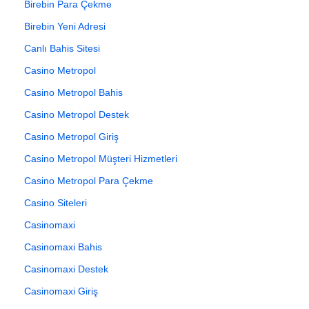
Birebin Para Çekme
Birebin Yeni Adresi
Canlı Bahis Sitesi
Casino Metropol
Casino Metropol Bahis
Casino Metropol Destek
Casino Metropol Giriş
Casino Metropol Müşteri Hizmetleri
Casino Metropol Para Çekme
Casino Siteleri
Casinomaxi
Casinomaxi Bahis
Casinomaxi Destek
Casinomaxi Giriş