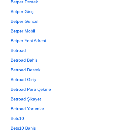
Betper Destek
Betper Giriş
Betper Güncel
Betper Mobil
Betper Yeni Adresi
Betroad
Betroad Bahis
Betroad Destek
Betroad Giriş
Betroad Para Çekme
Betroad Şikayet
Betroad Yorumlar
Bets10
Bets10 Bahis