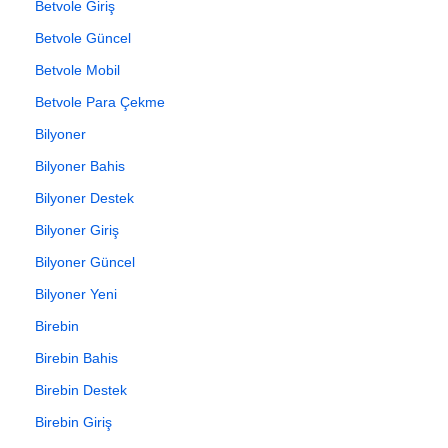
Betvole Giriş
Betvole Güncel
Betvole Mobil
Betvole Para Çekme
Bilyoner
Bilyoner Bahis
Bilyoner Destek
Bilyoner Giriş
Bilyoner Güncel
Bilyoner Yeni
Birebin
Birebin Bahis
Birebin Destek
Birebin Giriş