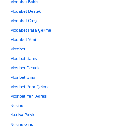
Modabet Bahis
Modabet Destek
Modabet Giriş
Modabet Para Çekme
Modabet Yeni
Mostbet
Mostbet Bahis
Mostbet Destek
Mostbet Giriş
Mostbet Para Çekme
Mostbet Yeni Adresi
Nesine
Nesine Bahis
Nesine Giriş