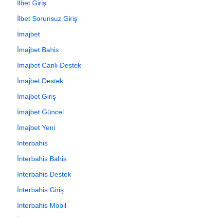
İlbet Giriş
İlbet Sorunsuz Giriş
İmajbet
İmajbet Bahis
İmajbet Canlı Destek
İmajbet Destek
İmajbet Giriş
İmajbet Güncel
İmajbet Yeni
İnterbahis
İnterbahis Bahis
İnterbahis Destek
İnterbahis Giriş
İnterbahis Mobil