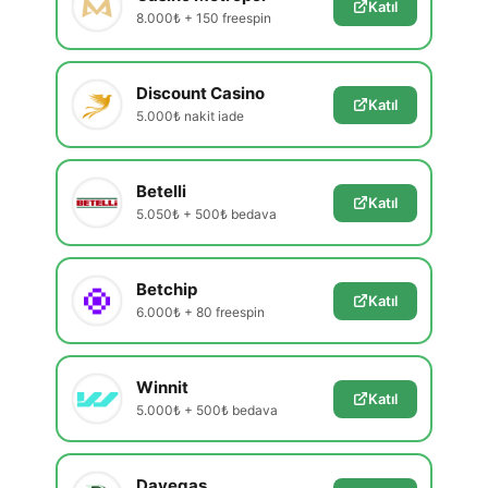
Katıl
8.000₺ + 150 freespin
Discount Casino
Katıl
5.000₺ nakit iade
Betelli
Katıl
5.050₺ + 500₺ bedava
Betchip
Katıl
6.000₺ + 80 freespin
Winnit
Katıl
5.000₺ + 500₺ bedava
Davegas