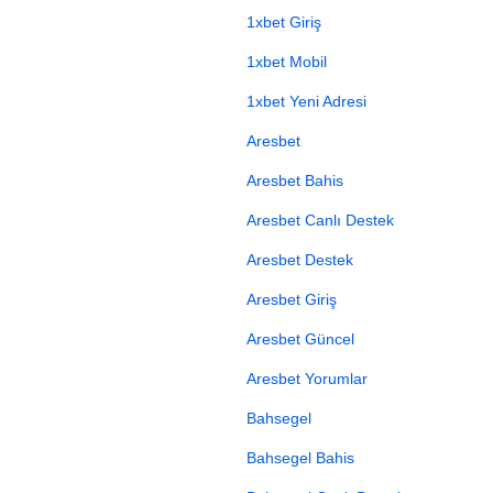
1xbet Giriş
1xbet Mobil
1xbet Yeni Adresi
Aresbet
Aresbet Bahis
Aresbet Canlı Destek
Aresbet Destek
Aresbet Giriş
Aresbet Güncel
Aresbet Yorumlar
Bahsegel
Bahsegel Bahis