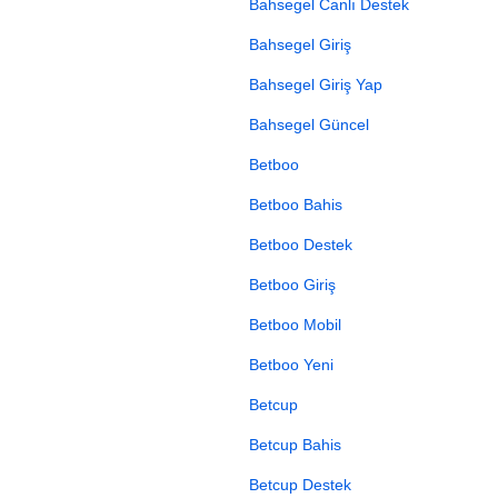
Bahsegel Canlı Destek
Bahsegel Giriş
Bahsegel Giriş Yap
Bahsegel Güncel
Betboo
Betboo Bahis
Betboo Destek
Betboo Giriş
Betboo Mobil
Betboo Yeni
Betcup
Betcup Bahis
Betcup Destek