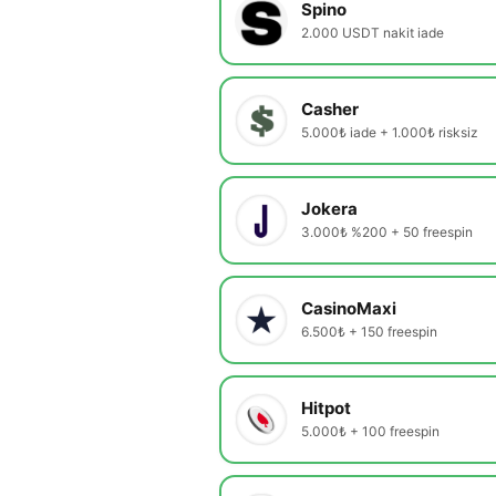
Spino
2.000 USDT nakit iade
Casher
5.000₺ iade + 1.000₺ risksiz
Jokera
3.000₺ %200 + 50 freespin
CasinoMaxi
6.500₺ + 150 freespin
Hitpot
5.000₺ + 100 freespin