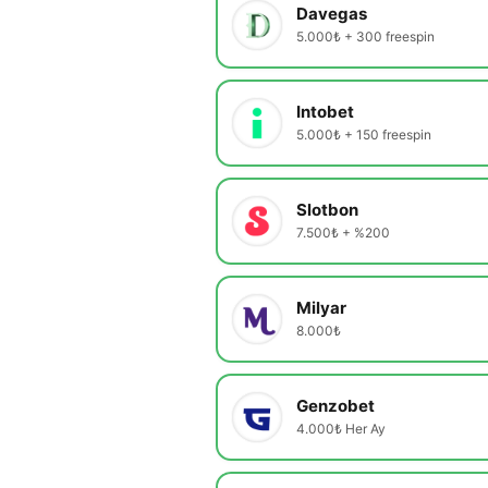
Davegas
5.000₺ + 300 freespin
Intobet
5.000₺ + 150 freespin
Slotbon
7.500₺ + %200
Milyar
8.000₺
Genzobet
4.000₺ Her Ay