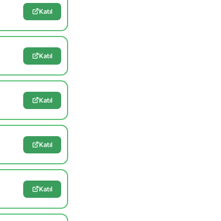
Katıl
Katıl
Katıl
Katıl
Katıl