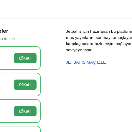
eler
Jetbahis için hazırlanan bu platform
maç yayınlarını sunmayı amaçlayan p
ı incele
karşılaşmalara hızlı erişim sağlayan
seviyeye taşır.
Katıl
JETBAHİS MAÇ İZLE
Katıl
Katıl