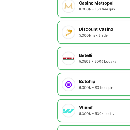
Casino Metropol
8.000₺ + 150 freespin
Discount Casino
5.000₺ nakit iade
Betelli
5.050₺ + 500₺ bedava
Betchip
6.000₺ + 80 freespin
Winnit
5.000₺ + 500₺ bedava