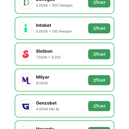
Katıl
5.000₺ + 300 freespin
Intobet
Katıl
5.000₺ + 150 freespin
Slotbon
Katıl
7.500₺ + %200
Milyar
Katıl
8.000₺
Genzobet
Katıl
4.000₺ Her Ay
Hovarda