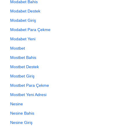
Modabet Bahis
Modabet Destek
Modabet Giriş
Modabet Para Çekme
Modabet Yeni
Mostbet
Mostbet Bahis
Mostbet Destek
Mostbet Giriş
Mostbet Para Çekme
Mostbet Yeni Adresi
Nesine
Nesine Bahis
Nesine Giriş