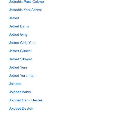
Jetbahis Para Çekme
Jetbahis Yeni Adresi
Jetbet
Jetbet Bahis
Jetbet Giriş
Jetbet Giriş Yeni
Jetbet Güncel
Jetbet Şikayet
Jetbet Yeni
Jetbet Yorumlar
Jojobet
Jojobet Bahis
Jojobet Canlı Destek
Jojobet Destek