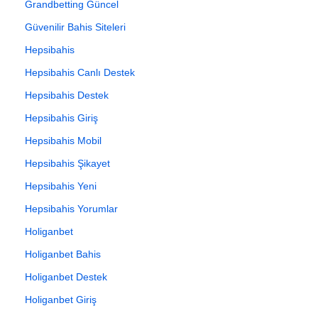
Grandbetting Güncel
Güvenilir Bahis Siteleri
Hepsibahis
Hepsibahis Canlı Destek
Hepsibahis Destek
Hepsibahis Giriş
Hepsibahis Mobil
Hepsibahis Şikayet
Hepsibahis Yeni
Hepsibahis Yorumlar
Holiganbet
Holiganbet Bahis
Holiganbet Destek
Holiganbet Giriş