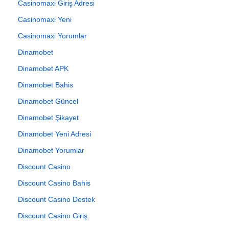
Casinomaxi Giriş Adresi
Casinomaxi Yeni
Casinomaxi Yorumlar
Dinamobet
Dinamobet APK
Dinamobet Bahis
Dinamobet Güncel
Dinamobet Şikayet
Dinamobet Yeni Adresi
Dinamobet Yorumlar
Discount Casino
Discount Casino Bahis
Discount Casino Destek
Discount Casino Giriş