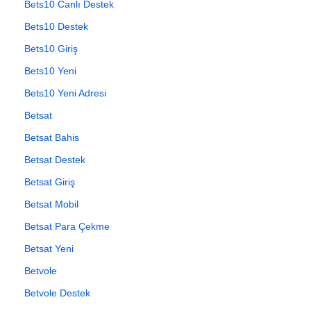
Bets10 Canlı Destek
Bets10 Destek
Bets10 Giriş
Bets10 Yeni
Bets10 Yeni Adresi
Betsat
Betsat Bahis
Betsat Destek
Betsat Giriş
Betsat Mobil
Betsat Para Çekme
Betsat Yeni
Betvole
Betvole Destek