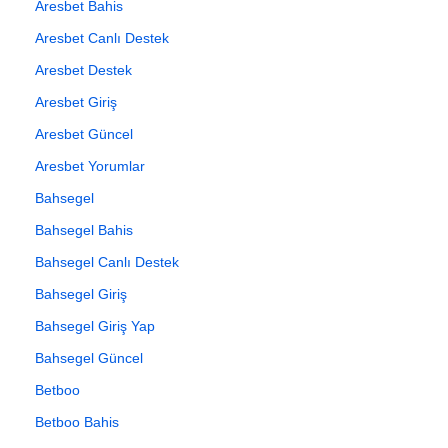
Aresbet Bahis
Aresbet Canlı Destek
Aresbet Destek
Aresbet Giriş
Aresbet Güncel
Aresbet Yorumlar
Bahsegel
Bahsegel Bahis
Bahsegel Canlı Destek
Bahsegel Giriş
Bahsegel Giriş Yap
Bahsegel Güncel
Betboo
Betboo Bahis