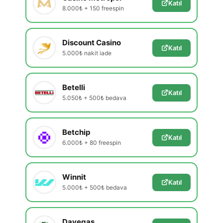
Katıl
8.000₺ + 150 freespin
Discount Casino
Katıl
5.000₺ nakit iade
Betelli
Katıl
5.050₺ + 500₺ bedava
Betchip
Katıl
6.000₺ + 80 freespin
Winnit
Katıl
5.000₺ + 500₺ bedava
Davegas