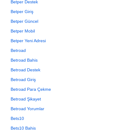
Betper Destek
Betper Giriş
Betper Güncel
Betper Mobil
Betper Yeni Adresi
Betroad
Betroad Bahis
Betroad Destek
Betroad Giriş
Betroad Para Çekme
Betroad Şikayet
Betroad Yorumlar
Bets10
Bets10 Bahis