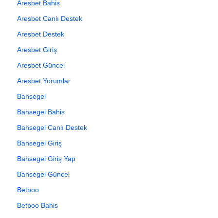
Aresbet Bahis
Aresbet Canlı Destek
Aresbet Destek
Aresbet Giriş
Aresbet Güncel
Aresbet Yorumlar
Bahsegel
Bahsegel Bahis
Bahsegel Canlı Destek
Bahsegel Giriş
Bahsegel Giriş Yap
Bahsegel Güncel
Betboo
Betboo Bahis