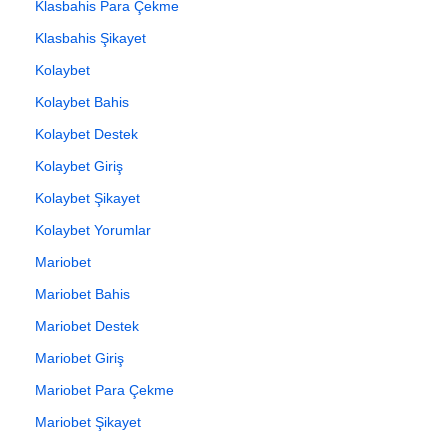
Klasbahis Para Çekme
Klasbahis Şikayet
Kolaybet
Kolaybet Bahis
Kolaybet Destek
Kolaybet Giriş
Kolaybet Şikayet
Kolaybet Yorumlar
Mariobet
Mariobet Bahis
Mariobet Destek
Mariobet Giriş
Mariobet Para Çekme
Mariobet Şikayet