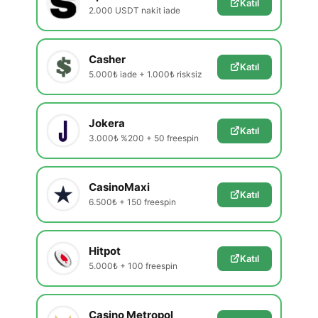
Katıl
2.000 USDT nakit iade
Casher
Katıl
5.000₺ iade + 1.000₺ risksiz
Jokera
Katıl
3.000₺ %200 + 50 freespin
CasinoMaxi
Katıl
6.500₺ + 150 freespin
Hitpot
Katıl
5.000₺ + 100 freespin
Casino Metropol