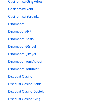
Casinomaxi Giriş Adresi
Casinomaxi Yeni
Casinomaxi Yorumlar
Dinamobet
Dinamobet APK
Dinamobet Bahis
Dinamobet Güncel
Dinamobet Şikayet
Dinamobet Yeni Adresi
Dinamobet Yorumlar
Discount Casino
Discount Casino Bahis
Discount Casino Destek
Discount Casino Giriş