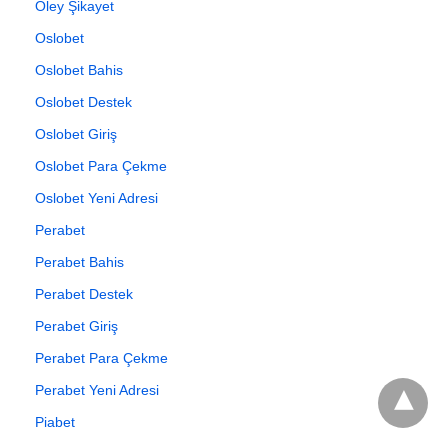
Oley Şikayet
Oslobet
Oslobet Bahis
Oslobet Destek
Oslobet Giriş
Oslobet Para Çekme
Oslobet Yeni Adresi
Perabet
Perabet Bahis
Perabet Destek
Perabet Giriş
Perabet Para Çekme
Perabet Yeni Adresi
Piabet