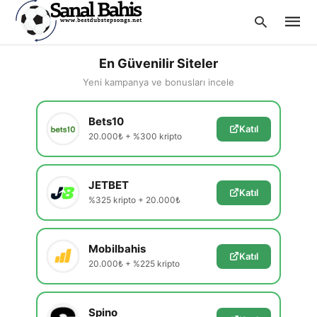
En Güvenilir Siteler
Yeni kampanya ve bonusları incele
Type
Bets10
your
Katıl
searc
20.000₺ + %300 kripto
query
and
hit
enter:
JETBET
Katıl
%325 kripto + 20.000₺
Mobilbahis
Katıl
20.000₺ + %225 kripto
Spino