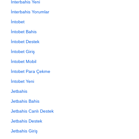
İnterbahis Yeni
İnterbahis Yorumlar
İntobet
İntobet Bahis
İntobet Destek
İntobet Giriş
İntobet Mobil
İntobet Para Çekme
İntobet Yeni
Jetbahis
Jetbahis Bahis
Jetbahis Canlı Destek
Jetbahis Destek
Jetbahis Giriş