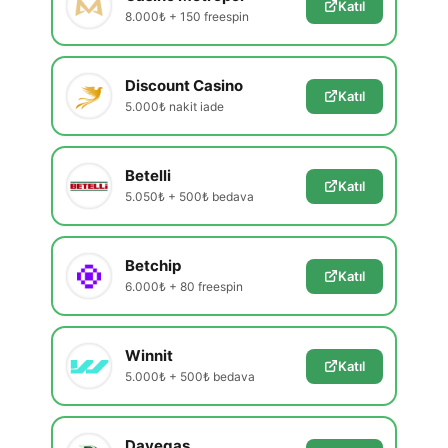
Katıl
8.000₺ + 150 freespin
Discount Casino
Katıl
5.000₺ nakit iade
Betelli
Katıl
5.050₺ + 500₺ bedava
Betchip
Katıl
6.000₺ + 80 freespin
Winnit
Katıl
5.000₺ + 500₺ bedava
Davegas