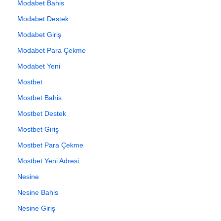
Modabet Bahis
Modabet Destek
Modabet Giriş
Modabet Para Çekme
Modabet Yeni
Mostbet
Mostbet Bahis
Mostbet Destek
Mostbet Giriş
Mostbet Para Çekme
Mostbet Yeni Adresi
Nesine
Nesine Bahis
Nesine Giriş