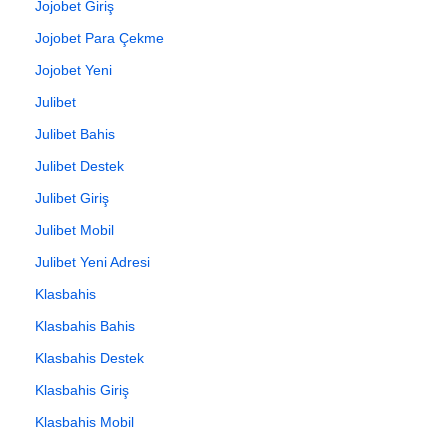
Jojobet Giriş
Jojobet Para Çekme
Jojobet Yeni
Julibet
Julibet Bahis
Julibet Destek
Julibet Giriş
Julibet Mobil
Julibet Yeni Adresi
Klasbahis
Klasbahis Bahis
Klasbahis Destek
Klasbahis Giriş
Klasbahis Mobil