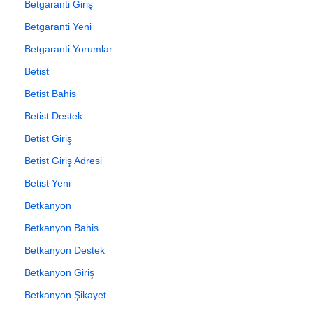
Betgaranti Giriş
Betgaranti Yeni
Betgaranti Yorumlar
Betist
Betist Bahis
Betist Destek
Betist Giriş
Betist Giriş Adresi
Betist Yeni
Betkanyon
Betkanyon Bahis
Betkanyon Destek
Betkanyon Giriş
Betkanyon Şikayet