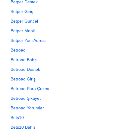
Betper Destek
Betper Giriş
Betper Güncel
Betper Mobil
Betper Yeni Adresi
Betroad
Betroad Bahis
Betroad Destek
Betroad Giriş
Betroad Para Çekme
Betroad Şikayet
Betroad Yorumlar
Bets10
Bets10 Bahis