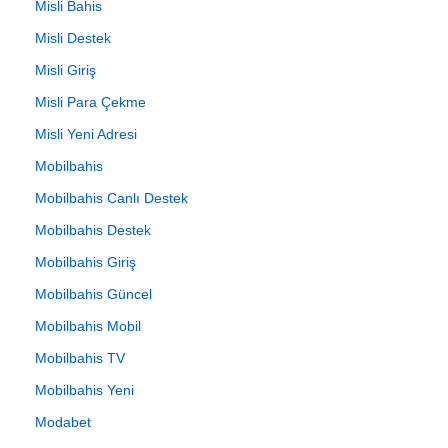
Misli Bahis
Misli Destek
Misli Giriş
Misli Para Çekme
Misli Yeni Adresi
Mobilbahis
Mobilbahis Canlı Destek
Mobilbahis Destek
Mobilbahis Giriş
Mobilbahis Güncel
Mobilbahis Mobil
Mobilbahis TV
Mobilbahis Yeni
Modabet