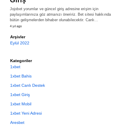
Jojobet yorumlar ve güncel giriş adresine erişim için
paylaşımlarınıza göz atmanızı öneririz. Bet sitesi hakkında
bütün gelişmelerden bihaber olunabilecektir. Canlı…
4 yıl ago
Arşivler
Eylül 2022
Kategoriler
1xbet
1xbet Bahis
1xbet Canlı Destek
1xbet Giriş
1xbet Mobil
1xbet Yeni Adresi
Aresbet