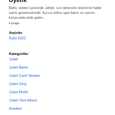
Bahis siteleri içerisinde Jetbet, son derecede önemli bir halde
varlık göstermektedir. Ayrıca online spor bahis ve casino
konusunda önde gelen…
4 yıl ago
Arşivler
Eylül 2022
Kategoriler
1xbet
1xbet Bahis
1xbet Canlı Destek
1xbet Giriş
1xbet Mobil
1xbet Yeni Adresi
Aresbet