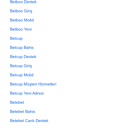
Betboo Destek
Betboo Giriş
Betboo Mobil
Betboo Yeni
Betcup
Betcup Bahis
Betcup Destek
Betcup Giriş
Betcup Mobil
Betcup Müşteri Hizmetleri
Betcup Yeni Adresi
Betebet
Betebet Bahis
Betebet Canlı Destek