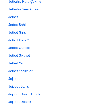
Jetbahis Para Çekme
Jetbahis Yeni Adresi
Jetbet
Jetbet Bahis
Jetbet Giriş
Jetbet Giriş Yeni
Jetbet Güncel
Jetbet Şikayet
Jetbet Yeni
Jetbet Yorumlar
Jojobet
Jojobet Bahis
Jojobet Canlı Destek
Jojobet Destek