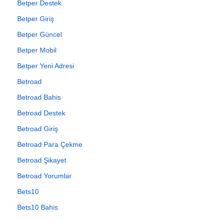
Betper Destek
Betper Giriş
Betper Güncel
Betper Mobil
Betper Yeni Adresi
Betroad
Betroad Bahis
Betroad Destek
Betroad Giriş
Betroad Para Çekme
Betroad Şikayet
Betroad Yorumlar
Bets10
Bets10 Bahis