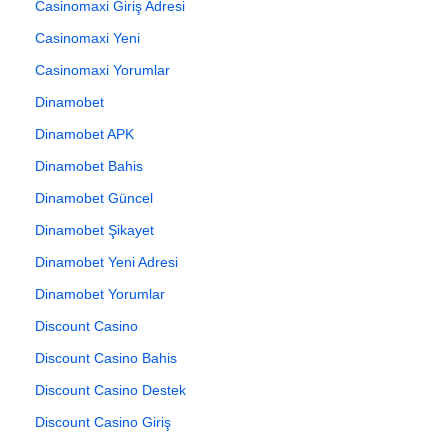
Casinomaxi Giriş Adresi
Casinomaxi Yeni
Casinomaxi Yorumlar
Dinamobet
Dinamobet APK
Dinamobet Bahis
Dinamobet Güncel
Dinamobet Şikayet
Dinamobet Yeni Adresi
Dinamobet Yorumlar
Discount Casino
Discount Casino Bahis
Discount Casino Destek
Discount Casino Giriş