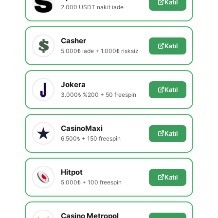
Katıl
2.000 USDT nakit iade
Casher
Katıl
5.000₺ iade + 1.000₺ risksiz
Jokera
Katıl
3.000₺ %200 + 50 freespin
CasinoMaxi
Katıl
6.500₺ + 150 freespin
Hitpot
Katıl
5.000₺ + 100 freespin
Casino Metropol