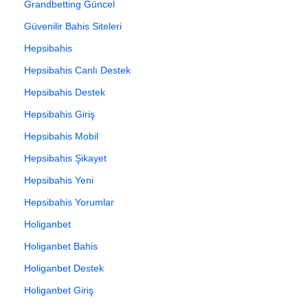
Grandbetting Güncel
Güvenilir Bahis Siteleri
Hepsibahis
Hepsibahis Canlı Destek
Hepsibahis Destek
Hepsibahis Giriş
Hepsibahis Mobil
Hepsibahis Şikayet
Hepsibahis Yeni
Hepsibahis Yorumlar
Holiganbet
Holiganbet Bahis
Holiganbet Destek
Holiganbet Giriş