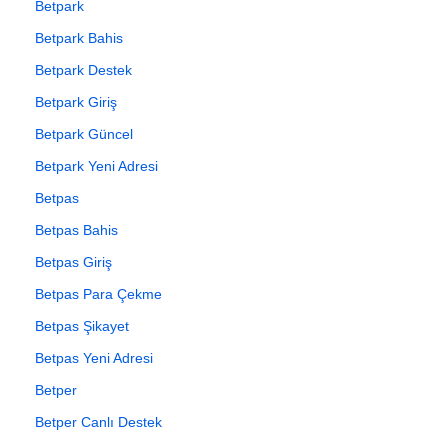
Betpark
Betpark Bahis
Betpark Destek
Betpark Giriş
Betpark Güncel
Betpark Yeni Adresi
Betpas
Betpas Bahis
Betpas Giriş
Betpas Para Çekme
Betpas Şikayet
Betpas Yeni Adresi
Betper
Betper Canlı Destek