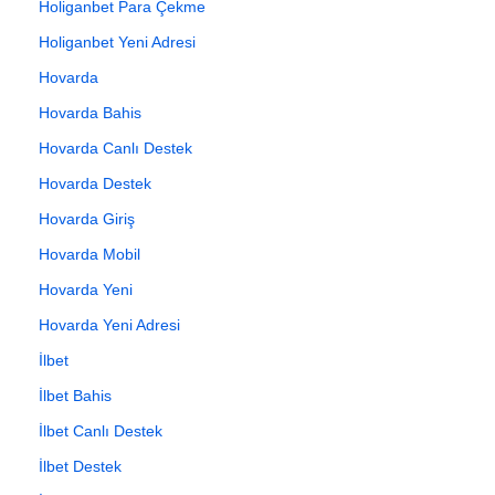
Holiganbet Para Çekme
Holiganbet Yeni Adresi
Hovarda
Hovarda Bahis
Hovarda Canlı Destek
Hovarda Destek
Hovarda Giriş
Hovarda Mobil
Hovarda Yeni
Hovarda Yeni Adresi
İlbet
İlbet Bahis
İlbet Canlı Destek
İlbet Destek