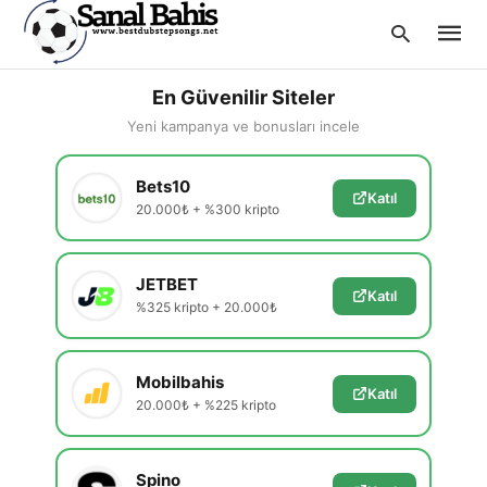
En Güvenilir Siteler
Yeni kampanya ve bonusları incele
Type
Bets10
your
Katıl
searc
20.000₺ + %300 kripto
query
and
hit
enter:
JETBET
Katıl
%325 kripto + 20.000₺
Mobilbahis
Katıl
20.000₺ + %225 kripto
Spino