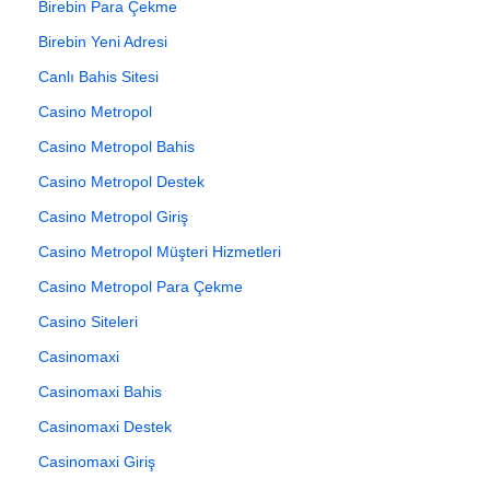
Birebin Para Çekme
Birebin Yeni Adresi
Canlı Bahis Sitesi
Casino Metropol
Casino Metropol Bahis
Casino Metropol Destek
Casino Metropol Giriş
Casino Metropol Müşteri Hizmetleri
Casino Metropol Para Çekme
Casino Siteleri
Casinomaxi
Casinomaxi Bahis
Casinomaxi Destek
Casinomaxi Giriş