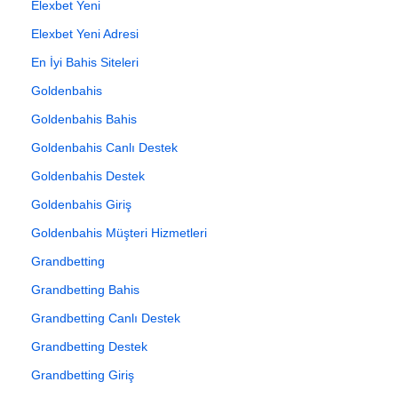
Elexbet Yeni
Elexbet Yeni Adresi
En İyi Bahis Siteleri
Goldenbahis
Goldenbahis Bahis
Goldenbahis Canlı Destek
Goldenbahis Destek
Goldenbahis Giriş
Goldenbahis Müşteri Hizmetleri
Grandbetting
Grandbetting Bahis
Grandbetting Canlı Destek
Grandbetting Destek
Grandbetting Giriş