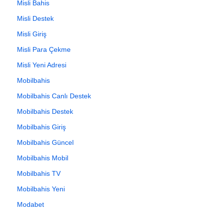
Misli Bahis
Misli Destek
Misli Giriş
Misli Para Çekme
Misli Yeni Adresi
Mobilbahis
Mobilbahis Canlı Destek
Mobilbahis Destek
Mobilbahis Giriş
Mobilbahis Güncel
Mobilbahis Mobil
Mobilbahis TV
Mobilbahis Yeni
Modabet