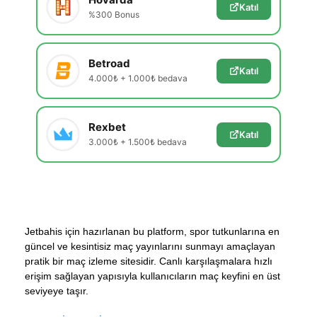
Katıl
%300 Bonus
Betroad
Katıl
4.000₺ + 1.000₺ bedava
Rexbet
Katıl
3.000₺ + 1.500₺ bedava
Jetbahis için hazırlanan bu platform, spor tutkunlarına en
güncel ve kesintisiz maç yayınlarını sunmayı amaçlayan
pratik bir maç izleme sitesidir. Canlı karşılaşmalara hızlı
erişim sağlayan yapısıyla kullanıcıların maç keyfini en üst
seviyeye taşır.