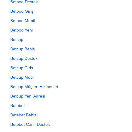
Betboo Destek
Betboo Giriş
Betboo Mobil
Betboo Yeni
Betcup
Betcup Bahis
Betcup Destek
Betcup Giriş
Betcup Mobil
Betcup Müşteri Hizmetleri
Betcup Yeni Adresi
Betebet
Betebet Bahis
Betebet Canlı Destek