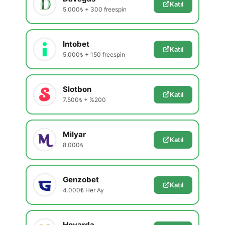
Katıl
5.000₺ + 300 freespin
Intobet
Katıl
5.000₺ + 150 freespin
Slotbon
Katıl
7.500₺ + %200
Milyar
Katıl
8.000₺
Genzobet
Katıl
4.000₺ Her Ay
Hovarda