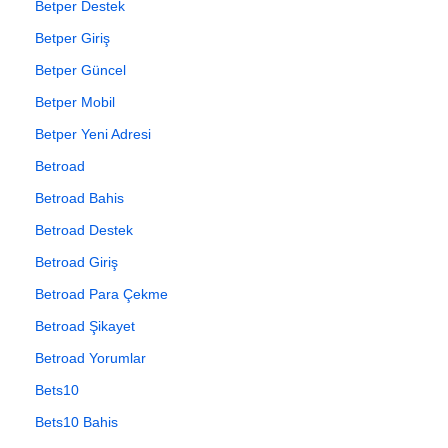
Betper Destek
Betper Giriş
Betper Güncel
Betper Mobil
Betper Yeni Adresi
Betroad
Betroad Bahis
Betroad Destek
Betroad Giriş
Betroad Para Çekme
Betroad Şikayet
Betroad Yorumlar
Bets10
Bets10 Bahis