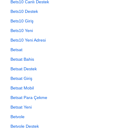
Bets10 Canlı Destek
Bets10 Destek
Bets10 Giriş
Bets10 Yeni
Bets10 Yeni Adresi
Betsat
Betsat Bahis
Betsat Destek
Betsat Giriş
Betsat Mobil
Betsat Para Çekme
Betsat Yeni
Betvole
Betvole Destek