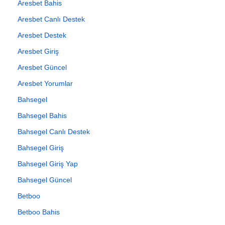
Aresbet Bahis
Aresbet Canlı Destek
Aresbet Destek
Aresbet Giriş
Aresbet Güncel
Aresbet Yorumlar
Bahsegel
Bahsegel Bahis
Bahsegel Canlı Destek
Bahsegel Giriş
Bahsegel Giriş Yap
Bahsegel Güncel
Betboo
Betboo Bahis