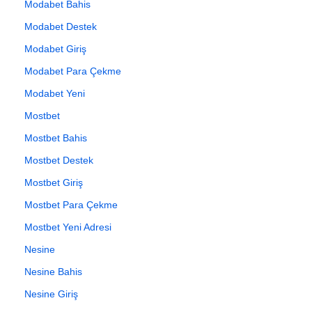
Modabet Bahis
Modabet Destek
Modabet Giriş
Modabet Para Çekme
Modabet Yeni
Mostbet
Mostbet Bahis
Mostbet Destek
Mostbet Giriş
Mostbet Para Çekme
Mostbet Yeni Adresi
Nesine
Nesine Bahis
Nesine Giriş