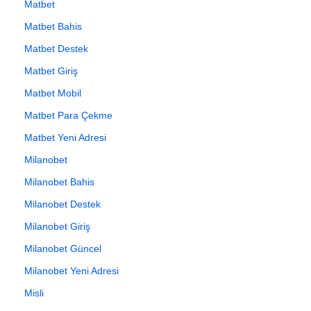
Matbet
Matbet Bahis
Matbet Destek
Matbet Giriş
Matbet Mobil
Matbet Para Çekme
Matbet Yeni Adresi
Milanobet
Milanobet Bahis
Milanobet Destek
Milanobet Giriş
Milanobet Güncel
Milanobet Yeni Adresi
Misli