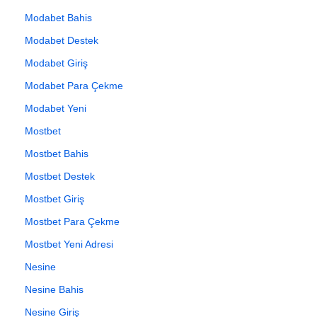
Modabet Bahis
Modabet Destek
Modabet Giriş
Modabet Para Çekme
Modabet Yeni
Mostbet
Mostbet Bahis
Mostbet Destek
Mostbet Giriş
Mostbet Para Çekme
Mostbet Yeni Adresi
Nesine
Nesine Bahis
Nesine Giriş