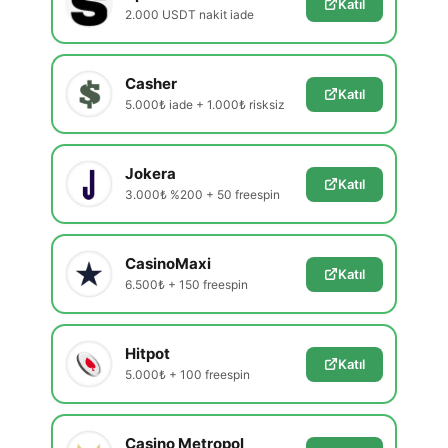
Katıl
2.000 USDT nakit iade
Casher
Katıl
5.000₺ iade + 1.000₺ risksiz
Jokera
Katıl
3.000₺ %200 + 50 freespin
CasinoMaxi
Katıl
6.500₺ + 150 freespin
Hitpot
Katıl
5.000₺ + 100 freespin
Casino Metropol