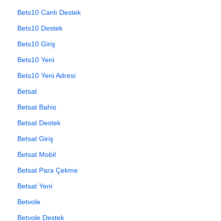
Bets10 Canlı Destek
Bets10 Destek
Bets10 Giriş
Bets10 Yeni
Bets10 Yeni Adresi
Betsat
Betsat Bahis
Betsat Destek
Betsat Giriş
Betsat Mobil
Betsat Para Çekme
Betsat Yeni
Betvole
Betvole Destek