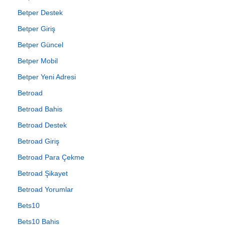
Betper Destek
Betper Giriş
Betper Güncel
Betper Mobil
Betper Yeni Adresi
Betroad
Betroad Bahis
Betroad Destek
Betroad Giriş
Betroad Para Çekme
Betroad Şikayet
Betroad Yorumlar
Bets10
Bets10 Bahis