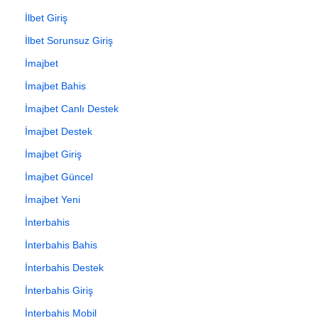
İlbet Giriş
İlbet Sorunsuz Giriş
İmajbet
İmajbet Bahis
İmajbet Canlı Destek
İmajbet Destek
İmajbet Giriş
İmajbet Güncel
İmajbet Yeni
İnterbahis
İnterbahis Bahis
İnterbahis Destek
İnterbahis Giriş
İnterbahis Mobil