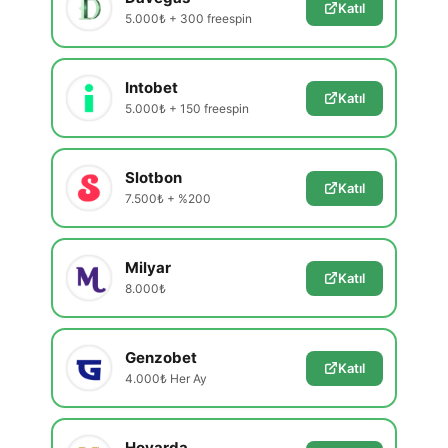
Katıl
5.000₺ + 300 freespin
Intobet
Katıl
5.000₺ + 150 freespin
Slotbon
Katıl
7.500₺ + %200
Milyar
Katıl
8.000₺
Genzobet
Katıl
4.000₺ Her Ay
Hovarda