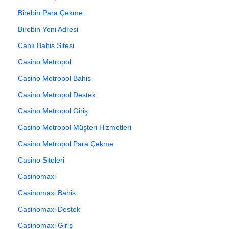
Birebin Para Çekme
Birebin Yeni Adresi
Canlı Bahis Sitesi
Casino Metropol
Casino Metropol Bahis
Casino Metropol Destek
Casino Metropol Giriş
Casino Metropol Müşteri Hizmetleri
Casino Metropol Para Çekme
Casino Siteleri
Casinomaxi
Casinomaxi Bahis
Casinomaxi Destek
Casinomaxi Giriş