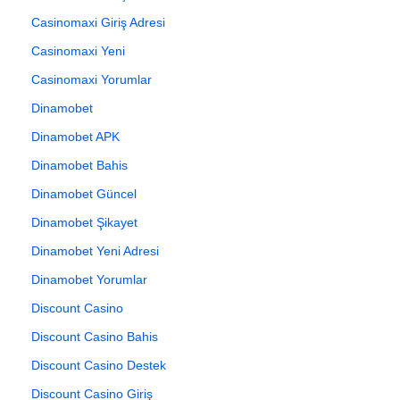
Casinomaxi Giriş Adresi
Casinomaxi Yeni
Casinomaxi Yorumlar
Dinamobet
Dinamobet APK
Dinamobet Bahis
Dinamobet Güncel
Dinamobet Şikayet
Dinamobet Yeni Adresi
Dinamobet Yorumlar
Discount Casino
Discount Casino Bahis
Discount Casino Destek
Discount Casino Giriş