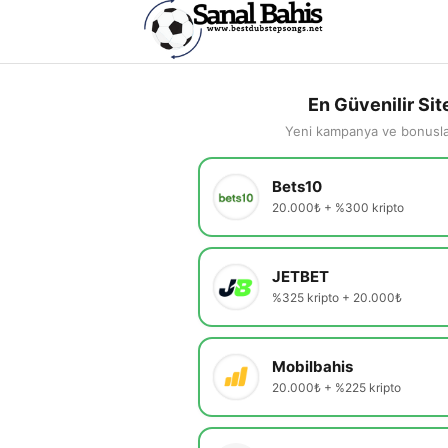
En Güvenilir Sit
Yeni kampanya ve bonuslar
Bets10
20.000₺ + %300 kripto
JETBET
%325 kripto + 20.000₺
Mobilbahis
20.000₺ + %225 kripto