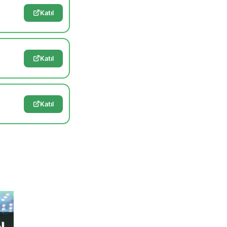
Katıl
Katıl
Katıl