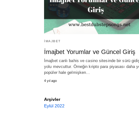
İMAJBET
İmajbet Yorumlar ve Güncel Giriş
İmajbet canlı bahis ve casino sitesinde bir sürü gidi
yolu mevcuttur. Örneğin kripto para piyasası daha y
popüler hale gelmişken…
4 yıl ago
Arşivler
Eylül 2022