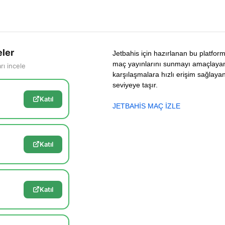
eler
Jetbahis için hazırlanan bu platform
maç yayınlarını sunmayı amaçlayan p
ı incele
karşılaşmalara hızlı erişim sağlayan
seviyeye taşır.
Katıl
JETBAHİS MAÇ İZLE
Katıl
Katıl