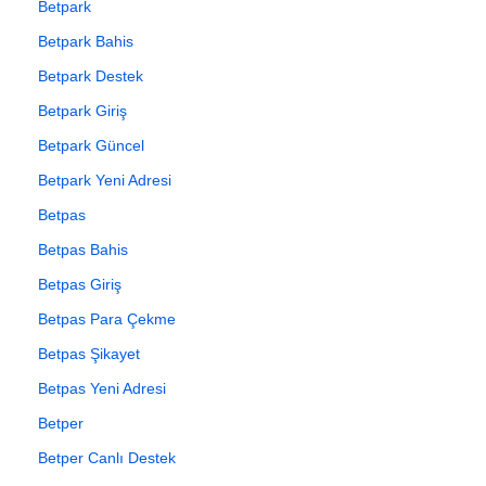
Betpark
Betpark Bahis
Betpark Destek
Betpark Giriş
Betpark Güncel
Betpark Yeni Adresi
Betpas
Betpas Bahis
Betpas Giriş
Betpas Para Çekme
Betpas Şikayet
Betpas Yeni Adresi
Betper
Betper Canlı Destek