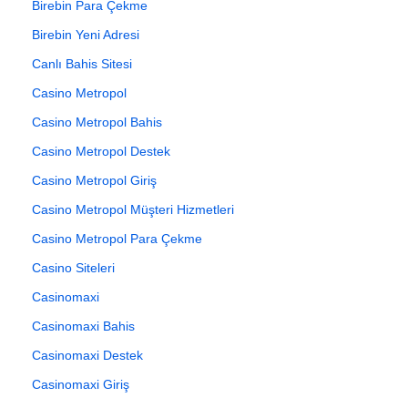
Birebin Para Çekme
Birebin Yeni Adresi
Canlı Bahis Sitesi
Casino Metropol
Casino Metropol Bahis
Casino Metropol Destek
Casino Metropol Giriş
Casino Metropol Müşteri Hizmetleri
Casino Metropol Para Çekme
Casino Siteleri
Casinomaxi
Casinomaxi Bahis
Casinomaxi Destek
Casinomaxi Giriş