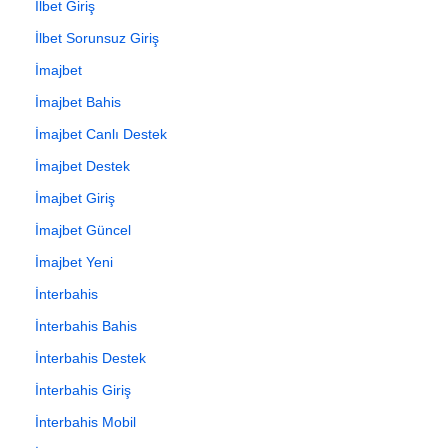
İlbet Giriş
İlbet Sorunsuz Giriş
İmajbet
İmajbet Bahis
İmajbet Canlı Destek
İmajbet Destek
İmajbet Giriş
İmajbet Güncel
İmajbet Yeni
İnterbahis
İnterbahis Bahis
İnterbahis Destek
İnterbahis Giriş
İnterbahis Mobil