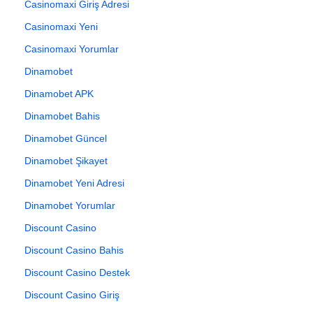
Casinomaxi Giriş Adresi
Casinomaxi Yeni
Casinomaxi Yorumlar
Dinamobet
Dinamobet APK
Dinamobet Bahis
Dinamobet Güncel
Dinamobet Şikayet
Dinamobet Yeni Adresi
Dinamobet Yorumlar
Discount Casino
Discount Casino Bahis
Discount Casino Destek
Discount Casino Giriş