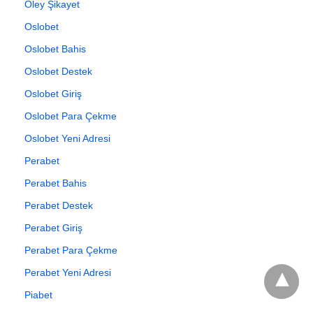
Oley Şikayet
Oslobet
Oslobet Bahis
Oslobet Destek
Oslobet Giriş
Oslobet Para Çekme
Oslobet Yeni Adresi
Perabet
Perabet Bahis
Perabet Destek
Perabet Giriş
Perabet Para Çekme
Perabet Yeni Adresi
Piabet