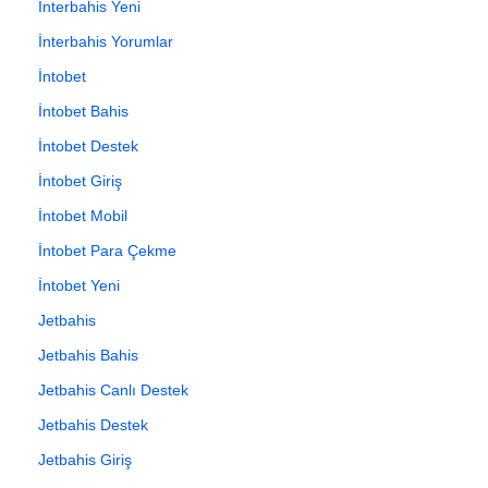
İnterbahis Yeni
İnterbahis Yorumlar
İntobet
İntobet Bahis
İntobet Destek
İntobet Giriş
İntobet Mobil
İntobet Para Çekme
İntobet Yeni
Jetbahis
Jetbahis Bahis
Jetbahis Canlı Destek
Jetbahis Destek
Jetbahis Giriş