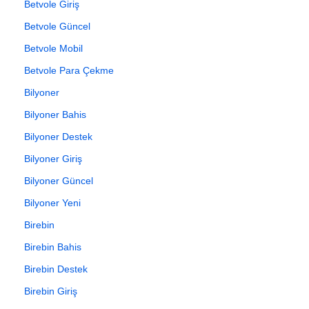
Betvole Giriş
Betvole Güncel
Betvole Mobil
Betvole Para Çekme
Bilyoner
Bilyoner Bahis
Bilyoner Destek
Bilyoner Giriş
Bilyoner Güncel
Bilyoner Yeni
Birebin
Birebin Bahis
Birebin Destek
Birebin Giriş