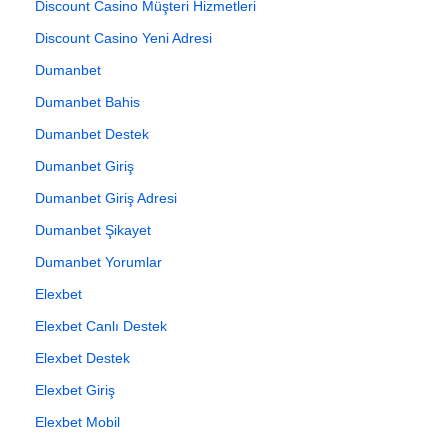
Discount Casino Müşteri Hizmetleri
Discount Casino Yeni Adresi
Dumanbet
Dumanbet Bahis
Dumanbet Destek
Dumanbet Giriş
Dumanbet Giriş Adresi
Dumanbet Şikayet
Dumanbet Yorumlar
Elexbet
Elexbet Canlı Destek
Elexbet Destek
Elexbet Giriş
Elexbet Mobil