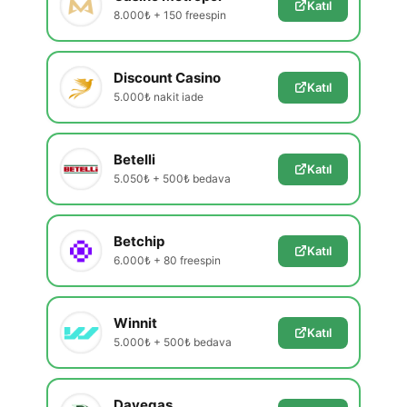
Katıl
8.000₺ + 150 freespin
Discount Casino
Katıl
5.000₺ nakit iade
Betelli
Katıl
5.050₺ + 500₺ bedava
Betchip
Katıl
6.000₺ + 80 freespin
Winnit
Katıl
5.000₺ + 500₺ bedava
Davegas