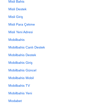
Misli Bahis
Misli Destek
Misli Giriş
Misli Para Çekme
Misli Yeni Adresi
Mobilbahis
Mobilbahis Canlı Destek
Mobilbahis Destek
Mobilbahis Giriş
Mobilbahis Güncel
Mobilbahis Mobil
Mobilbahis TV
Mobilbahis Yeni
Modabet