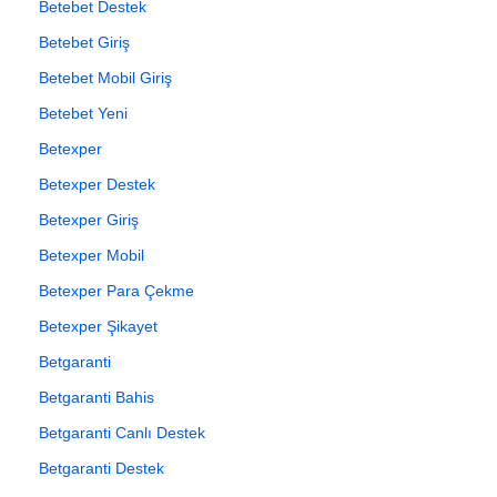
Betebet Destek
Betebet Giriş
Betebet Mobil Giriş
Betebet Yeni
Betexper
Betexper Destek
Betexper Giriş
Betexper Mobil
Betexper Para Çekme
Betexper Şikayet
Betgaranti
Betgaranti Bahis
Betgaranti Canlı Destek
Betgaranti Destek