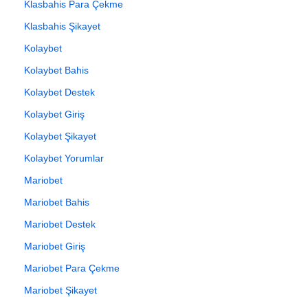
Klasbahis Para Çekme
Klasbahis Şikayet
Kolaybet
Kolaybet Bahis
Kolaybet Destek
Kolaybet Giriş
Kolaybet Şikayet
Kolaybet Yorumlar
Mariobet
Mariobet Bahis
Mariobet Destek
Mariobet Giriş
Mariobet Para Çekme
Mariobet Şikayet