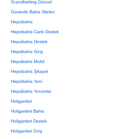
Grandbetting Güncel
Güvenilir Bahis Siteleri
Hepsibahis
Hepsibahis Canlı Destek
Hepsibahis Destek
Hepsibahis Giriş
Hepsibahis Mobil
Hepsibahis Şikayet
Hepsibahis Yeni
Hepsibahis Yorumlar
Holiganbet
Holiganbet Bahis
Holiganbet Destek
Holiganbet Giriş