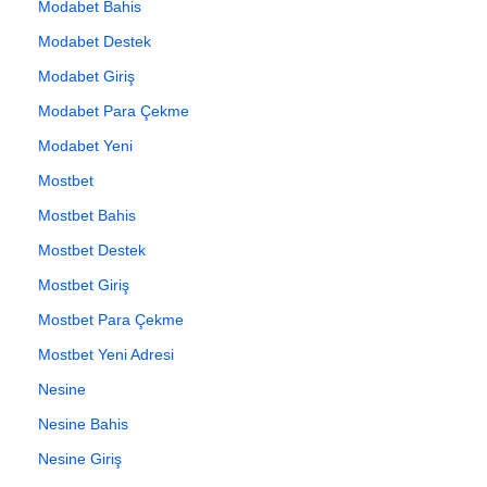
Modabet Bahis
Modabet Destek
Modabet Giriş
Modabet Para Çekme
Modabet Yeni
Mostbet
Mostbet Bahis
Mostbet Destek
Mostbet Giriş
Mostbet Para Çekme
Mostbet Yeni Adresi
Nesine
Nesine Bahis
Nesine Giriş