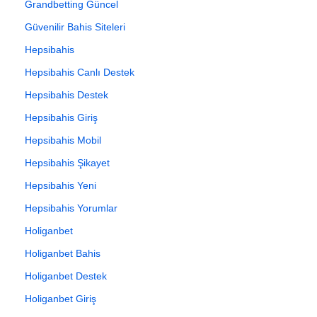
Grandbetting Güncel
Güvenilir Bahis Siteleri
Hepsibahis
Hepsibahis Canlı Destek
Hepsibahis Destek
Hepsibahis Giriş
Hepsibahis Mobil
Hepsibahis Şikayet
Hepsibahis Yeni
Hepsibahis Yorumlar
Holiganbet
Holiganbet Bahis
Holiganbet Destek
Holiganbet Giriş