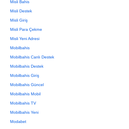
Misli Bahis
Misli Destek
Misli Giriş
Misli Para Çekme
Misli Yeni Adresi
Mobilbahis
Mobilbahis Canlı Destek
Mobilbahis Destek
Mobilbahis Giriş
Mobilbahis Güncel
Mobilbahis Mobil
Mobilbahis TV
Mobilbahis Yeni
Modabet