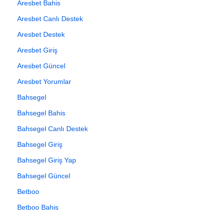
Aresbet Bahis
Aresbet Canlı Destek
Aresbet Destek
Aresbet Giriş
Aresbet Güncel
Aresbet Yorumlar
Bahsegel
Bahsegel Bahis
Bahsegel Canlı Destek
Bahsegel Giriş
Bahsegel Giriş Yap
Bahsegel Güncel
Betboo
Betboo Bahis