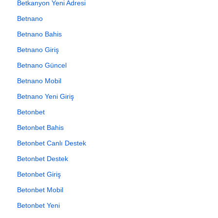
Betkanyon Yeni Adresi
Betnano
Betnano Bahis
Betnano Giriş
Betnano Güncel
Betnano Mobil
Betnano Yeni Giriş
Betonbet
Betonbet Bahis
Betonbet Canlı Destek
Betonbet Destek
Betonbet Giriş
Betonbet Mobil
Betonbet Yeni