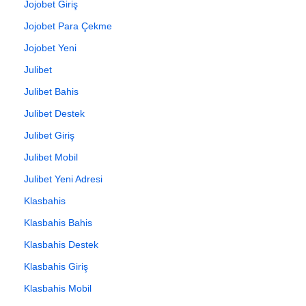
Jojobet Giriş
Jojobet Para Çekme
Jojobet Yeni
Julibet
Julibet Bahis
Julibet Destek
Julibet Giriş
Julibet Mobil
Julibet Yeni Adresi
Klasbahis
Klasbahis Bahis
Klasbahis Destek
Klasbahis Giriş
Klasbahis Mobil