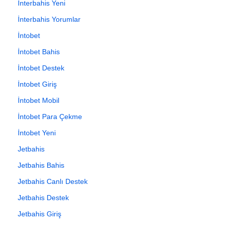
İnterbahis Yeni
İnterbahis Yorumlar
İntobet
İntobet Bahis
İntobet Destek
İntobet Giriş
İntobet Mobil
İntobet Para Çekme
İntobet Yeni
Jetbahis
Jetbahis Bahis
Jetbahis Canlı Destek
Jetbahis Destek
Jetbahis Giriş