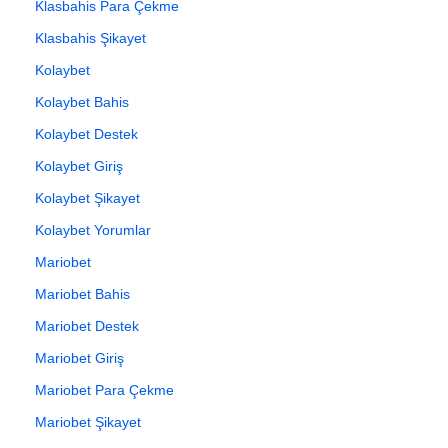
Klasbahis Para Çekme
Klasbahis Şikayet
Kolaybet
Kolaybet Bahis
Kolaybet Destek
Kolaybet Giriş
Kolaybet Şikayet
Kolaybet Yorumlar
Mariobet
Mariobet Bahis
Mariobet Destek
Mariobet Giriş
Mariobet Para Çekme
Mariobet Şikayet