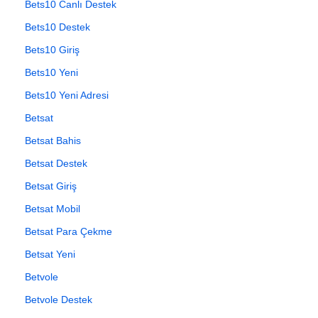
Bets10 Canlı Destek
Bets10 Destek
Bets10 Giriş
Bets10 Yeni
Bets10 Yeni Adresi
Betsat
Betsat Bahis
Betsat Destek
Betsat Giriş
Betsat Mobil
Betsat Para Çekme
Betsat Yeni
Betvole
Betvole Destek