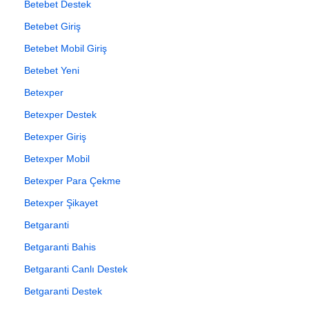
Betebet Destek
Betebet Giriş
Betebet Mobil Giriş
Betebet Yeni
Betexper
Betexper Destek
Betexper Giriş
Betexper Mobil
Betexper Para Çekme
Betexper Şikayet
Betgaranti
Betgaranti Bahis
Betgaranti Canlı Destek
Betgaranti Destek