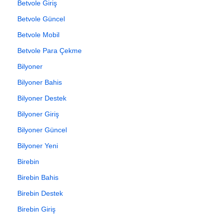
Betvole Giriş
Betvole Güncel
Betvole Mobil
Betvole Para Çekme
Bilyoner
Bilyoner Bahis
Bilyoner Destek
Bilyoner Giriş
Bilyoner Güncel
Bilyoner Yeni
Birebin
Birebin Bahis
Birebin Destek
Birebin Giriş