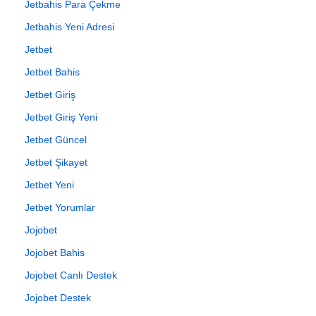
Jetbahis Para Çekme
Jetbahis Yeni Adresi
Jetbet
Jetbet Bahis
Jetbet Giriş
Jetbet Giriş Yeni
Jetbet Güncel
Jetbet Şikayet
Jetbet Yeni
Jetbet Yorumlar
Jojobet
Jojobet Bahis
Jojobet Canlı Destek
Jojobet Destek