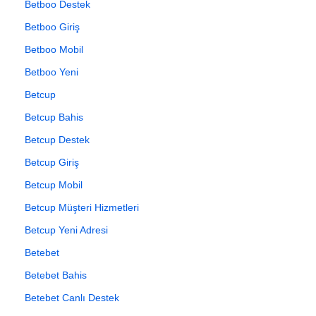
Betboo Destek
Betboo Giriş
Betboo Mobil
Betboo Yeni
Betcup
Betcup Bahis
Betcup Destek
Betcup Giriş
Betcup Mobil
Betcup Müşteri Hizmetleri
Betcup Yeni Adresi
Betebet
Betebet Bahis
Betebet Canlı Destek