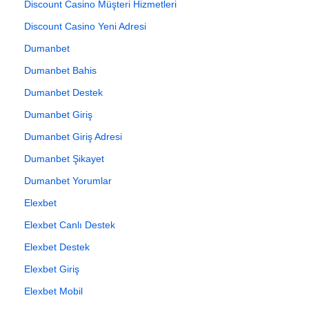
Discount Casino Müşteri Hizmetleri
Discount Casino Yeni Adresi
Dumanbet
Dumanbet Bahis
Dumanbet Destek
Dumanbet Giriş
Dumanbet Giriş Adresi
Dumanbet Şikayet
Dumanbet Yorumlar
Elexbet
Elexbet Canlı Destek
Elexbet Destek
Elexbet Giriş
Elexbet Mobil