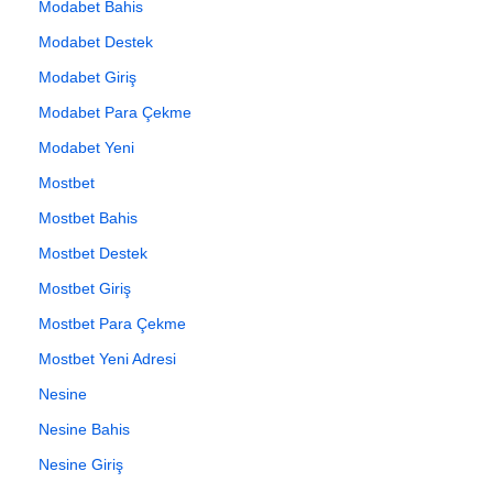
Modabet Bahis
Modabet Destek
Modabet Giriş
Modabet Para Çekme
Modabet Yeni
Mostbet
Mostbet Bahis
Mostbet Destek
Mostbet Giriş
Mostbet Para Çekme
Mostbet Yeni Adresi
Nesine
Nesine Bahis
Nesine Giriş