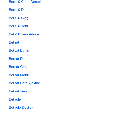
Bets10 Canlı Destek
Bets10 Destek
Bets10 Giriş
Bets10 Yeni
Bets10 Yeni Adresi
Betsat
Betsat Bahis
Betsat Destek
Betsat Giriş
Betsat Mobil
Betsat Para Çekme
Betsat Yeni
Betvole
Betvole Destek