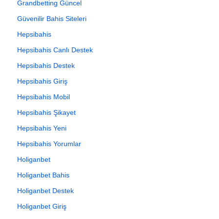
Grandbetting Güncel
Güvenilir Bahis Siteleri
Hepsibahis
Hepsibahis Canlı Destek
Hepsibahis Destek
Hepsibahis Giriş
Hepsibahis Mobil
Hepsibahis Şikayet
Hepsibahis Yeni
Hepsibahis Yorumlar
Holiganbet
Holiganbet Bahis
Holiganbet Destek
Holiganbet Giriş