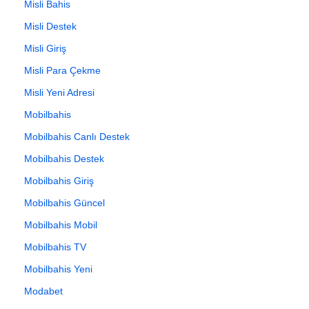
Misli Bahis
Misli Destek
Misli Giriş
Misli Para Çekme
Misli Yeni Adresi
Mobilbahis
Mobilbahis Canlı Destek
Mobilbahis Destek
Mobilbahis Giriş
Mobilbahis Güncel
Mobilbahis Mobil
Mobilbahis TV
Mobilbahis Yeni
Modabet