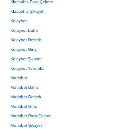
Klasbahis Para Çekme
Klasbahis Şikayet
Kolaybet
Kolaybet Bahis
Kolaybet Destek
Kolaybet Giriş
Kolaybet Şikayet
Kolaybet Yorumlar
Mariobet
Mariobet Bahis
Mariobet Destek
Mariobet Giriş
Mariobet Para Çekme
Mariobet Şikayet