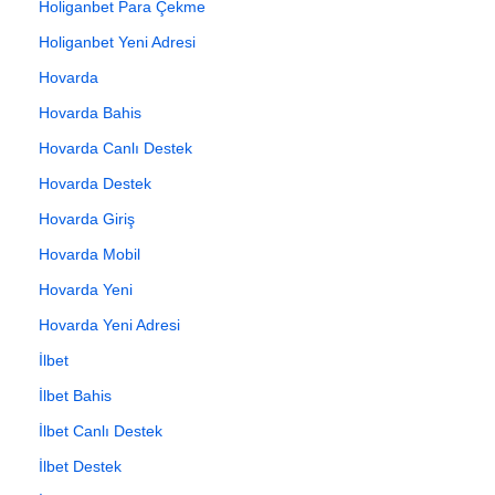
Holiganbet Para Çekme
Holiganbet Yeni Adresi
Hovarda
Hovarda Bahis
Hovarda Canlı Destek
Hovarda Destek
Hovarda Giriş
Hovarda Mobil
Hovarda Yeni
Hovarda Yeni Adresi
İlbet
İlbet Bahis
İlbet Canlı Destek
İlbet Destek