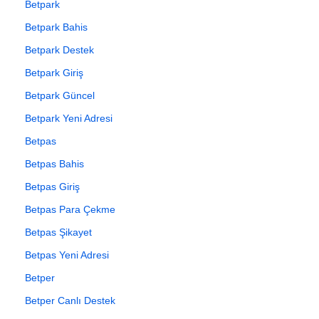
Betpark
Betpark Bahis
Betpark Destek
Betpark Giriş
Betpark Güncel
Betpark Yeni Adresi
Betpas
Betpas Bahis
Betpas Giriş
Betpas Para Çekme
Betpas Şikayet
Betpas Yeni Adresi
Betper
Betper Canlı Destek