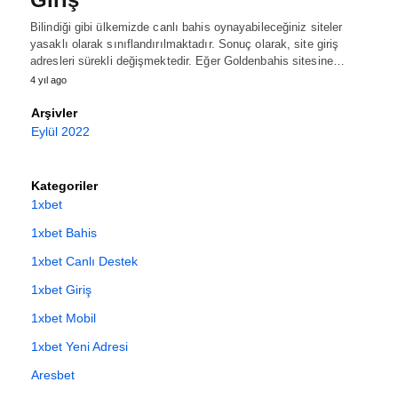
Bilindiği gibi ülkemizde canlı bahis oynayabileceğiniz siteler
yasaklı olarak sınıflandırılmaktadır. Sonuç olarak, site giriş
adresleri sürekli değişmektedir. Eğer Goldenbahis sitesine…
4 yıl ago
Arşivler
Eylül 2022
Kategoriler
1xbet
1xbet Bahis
1xbet Canlı Destek
1xbet Giriş
1xbet Mobil
1xbet Yeni Adresi
Aresbet