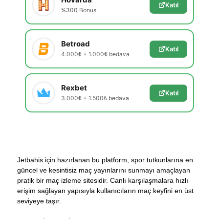
Katıl
%300 Bonus
Betroad
Katıl
4.000₺ + 1.000₺ bedava
Rexbet
Katıl
3.000₺ + 1.500₺ bedava
Jetbahis için hazırlanan bu platform, spor tutkunlarına en
güncel ve kesintisiz maç yayınlarını sunmayı amaçlayan
pratik bir maç izleme sitesidir. Canlı karşılaşmalara hızlı
erişim sağlayan yapısıyla kullanıcıların maç keyfini en üst
seviyeye taşır.