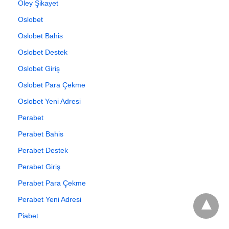
Oley Şikayet
Oslobet
Oslobet Bahis
Oslobet Destek
Oslobet Giriş
Oslobet Para Çekme
Oslobet Yeni Adresi
Perabet
Perabet Bahis
Perabet Destek
Perabet Giriş
Perabet Para Çekme
Perabet Yeni Adresi
Piabet