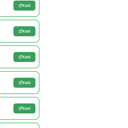
Katıl
Katıl
Katıl
Katıl
Katıl