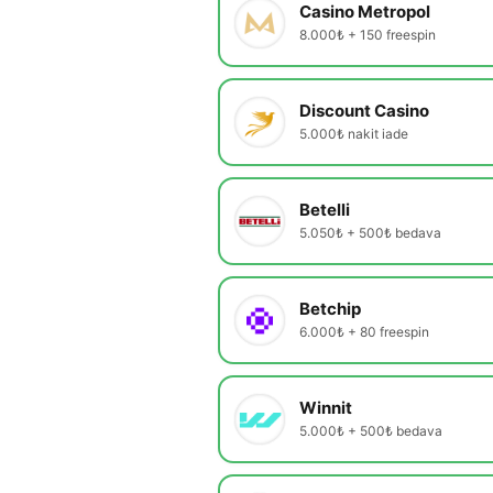
Casino Metropol
8.000₺ + 150 freespin
Discount Casino
5.000₺ nakit iade
Betelli
5.050₺ + 500₺ bedava
Betchip
6.000₺ + 80 freespin
Winnit
5.000₺ + 500₺ bedava