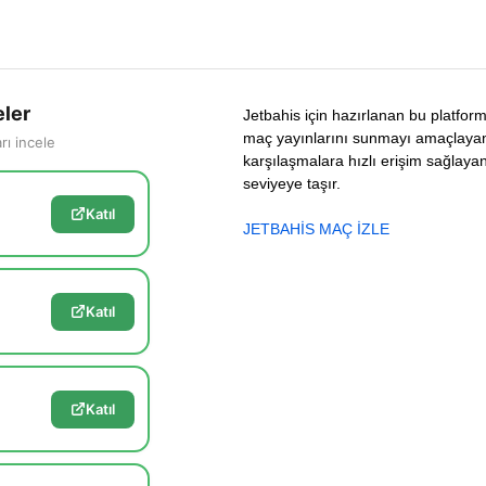
eler
Jetbahis için hazırlanan bu platform
maç yayınlarını sunmayı amaçlayan p
ı incele
karşılaşmalara hızlı erişim sağlayan
seviyeye taşır.
Katıl
JETBAHİS MAÇ İZLE
Katıl
Katıl