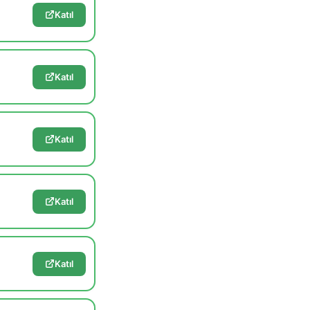
Katıl
Katıl
Katıl
Katıl
Katıl