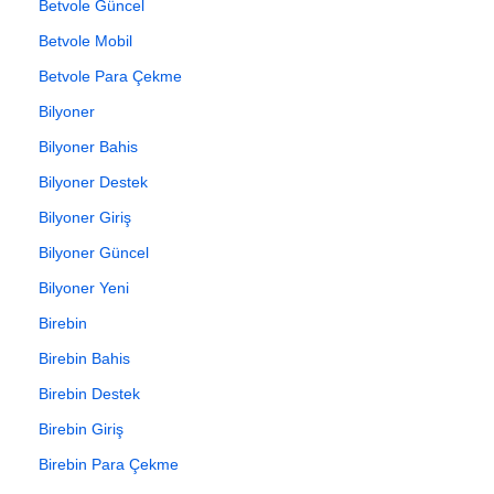
Betvole Güncel
Betvole Mobil
Betvole Para Çekme
Bilyoner
Bilyoner Bahis
Bilyoner Destek
Bilyoner Giriş
Bilyoner Güncel
Bilyoner Yeni
Birebin
Birebin Bahis
Birebin Destek
Birebin Giriş
Birebin Para Çekme