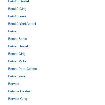
Bets10 Destek
Bets10 Giriş
Bets10 Yeni
Bets10 Yeni Adresi
Betsat
Betsat Bahis
Betsat Destek
Betsat Giriş
Betsat Mobil
Betsat Para Çekme
Betsat Yeni
Betvole
Betvole Destek
Betvole Giriş