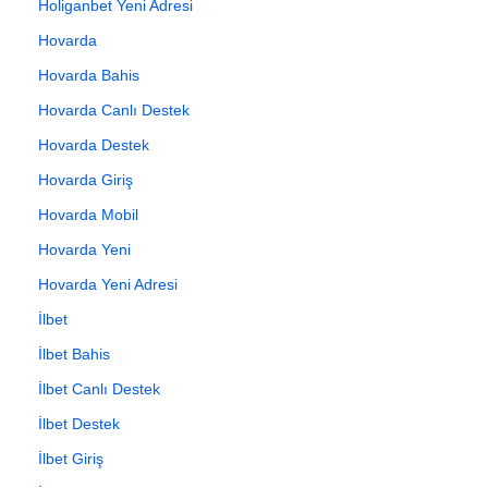
Holiganbet Yeni Adresi
Hovarda
Hovarda Bahis
Hovarda Canlı Destek
Hovarda Destek
Hovarda Giriş
Hovarda Mobil
Hovarda Yeni
Hovarda Yeni Adresi
İlbet
İlbet Bahis
İlbet Canlı Destek
İlbet Destek
İlbet Giriş