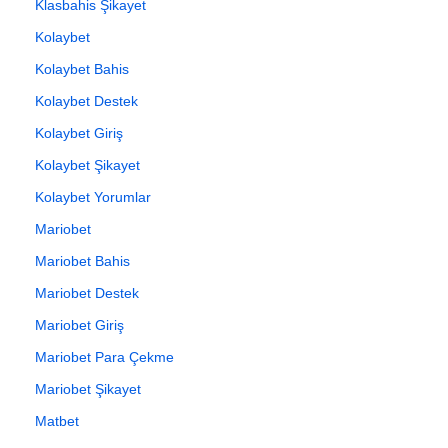
Klasbahis Şikayet
Kolaybet
Kolaybet Bahis
Kolaybet Destek
Kolaybet Giriş
Kolaybet Şikayet
Kolaybet Yorumlar
Mariobet
Mariobet Bahis
Mariobet Destek
Mariobet Giriş
Mariobet Para Çekme
Mariobet Şikayet
Matbet