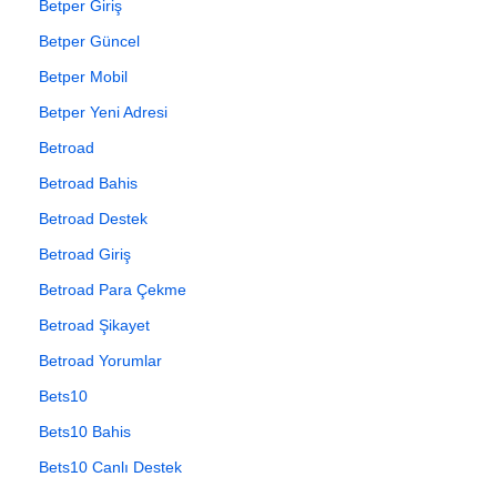
Betper Giriş
Betper Güncel
Betper Mobil
Betper Yeni Adresi
Betroad
Betroad Bahis
Betroad Destek
Betroad Giriş
Betroad Para Çekme
Betroad Şikayet
Betroad Yorumlar
Bets10
Bets10 Bahis
Bets10 Canlı Destek