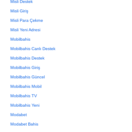
Misli Destek
Misli Giriş
Misli Para Çekme
Misli Yeni Adresi
Mobilbahis
Mobilbahis Canlı Destek
Mobilbahis Destek
Mobilbahis Giriş
Mobilbahis Güncel
Mobilbahis Mobil
Mobilbahis TV
Mobilbahis Yeni
Modabet
Modabet Bahis