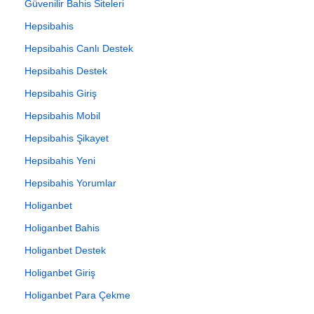
Güvenilir Bahis Siteleri
Hepsibahis
Hepsibahis Canlı Destek
Hepsibahis Destek
Hepsibahis Giriş
Hepsibahis Mobil
Hepsibahis Şikayet
Hepsibahis Yeni
Hepsibahis Yorumlar
Holiganbet
Holiganbet Bahis
Holiganbet Destek
Holiganbet Giriş
Holiganbet Para Çekme