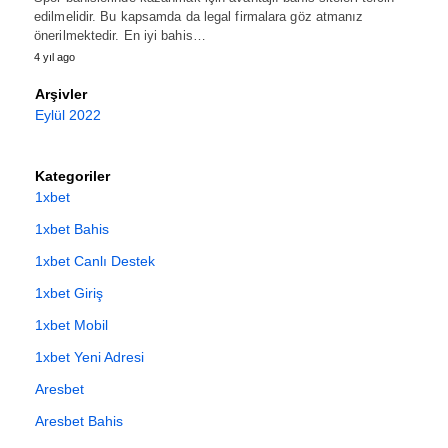
edilmelidir. Bu kapsamda da legal firmalara göz atmanız
önerilmektedir. En iyi bahis…
4 yıl ago
Arşivler
Eylül 2022
Kategoriler
1xbet
1xbet Bahis
1xbet Canlı Destek
1xbet Giriş
1xbet Mobil
1xbet Yeni Adresi
Aresbet
Aresbet Bahis