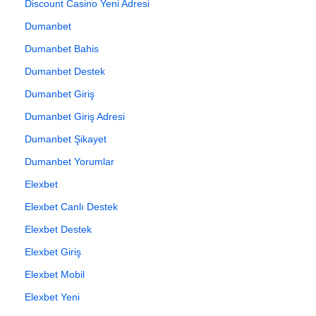
Discount Casino Yeni Adresi
Dumanbet
Dumanbet Bahis
Dumanbet Destek
Dumanbet Giriş
Dumanbet Giriş Adresi
Dumanbet Şikayet
Dumanbet Yorumlar
Elexbet
Elexbet Canlı Destek
Elexbet Destek
Elexbet Giriş
Elexbet Mobil
Elexbet Yeni