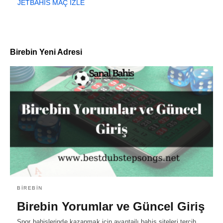
JETBAHİS MAÇ İZLE
Birebin Yeni Adresi
BIREBIN
Birebin Yorumlar ve Güncel Giriş
Spor bahislerinde kazanmak için avantajlı bahis siteleri tercih