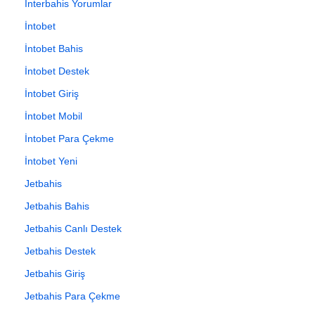
İnterbahis Yorumlar
İntobet
İntobet Bahis
İntobet Destek
İntobet Giriş
İntobet Mobil
İntobet Para Çekme
İntobet Yeni
Jetbahis
Jetbahis Bahis
Jetbahis Canlı Destek
Jetbahis Destek
Jetbahis Giriş
Jetbahis Para Çekme