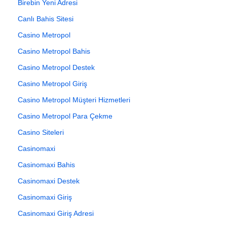
Birebin Yeni Adresi
Canlı Bahis Sitesi
Casino Metropol
Casino Metropol Bahis
Casino Metropol Destek
Casino Metropol Giriş
Casino Metropol Müşteri Hizmetleri
Casino Metropol Para Çekme
Casino Siteleri
Casinomaxi
Casinomaxi Bahis
Casinomaxi Destek
Casinomaxi Giriş
Casinomaxi Giriş Adresi