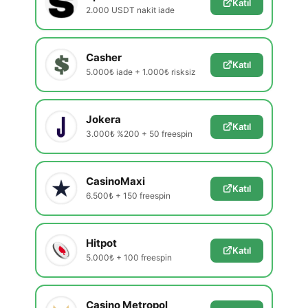
Katıl
2.000 USDT nakit iade
Casher
Katıl
5.000₺ iade + 1.000₺ risksiz
Jokera
Katıl
3.000₺ %200 + 50 freespin
CasinoMaxi
Katıl
6.500₺ + 150 freespin
Hitpot
Katıl
5.000₺ + 100 freespin
Casino Metropol