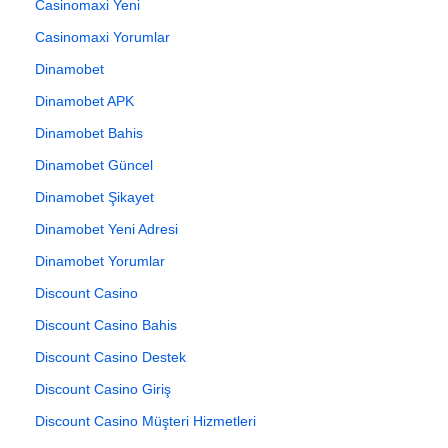
Casinomaxi Yeni
Casinomaxi Yorumlar
Dinamobet
Dinamobet APK
Dinamobet Bahis
Dinamobet Güncel
Dinamobet Şikayet
Dinamobet Yeni Adresi
Dinamobet Yorumlar
Discount Casino
Discount Casino Bahis
Discount Casino Destek
Discount Casino Giriş
Discount Casino Müşteri Hizmetleri