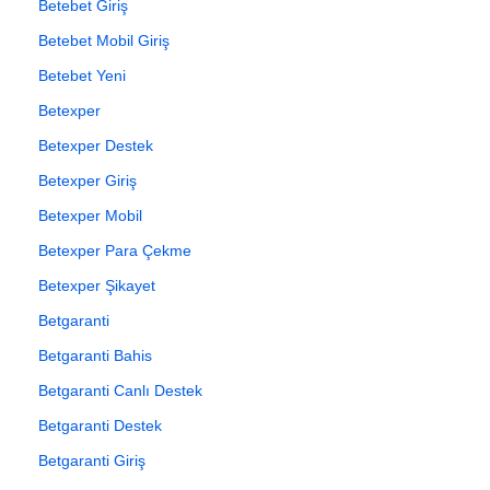
Betebet Giriş
Betebet Mobil Giriş
Betebet Yeni
Betexper
Betexper Destek
Betexper Giriş
Betexper Mobil
Betexper Para Çekme
Betexper Şikayet
Betgaranti
Betgaranti Bahis
Betgaranti Canlı Destek
Betgaranti Destek
Betgaranti Giriş