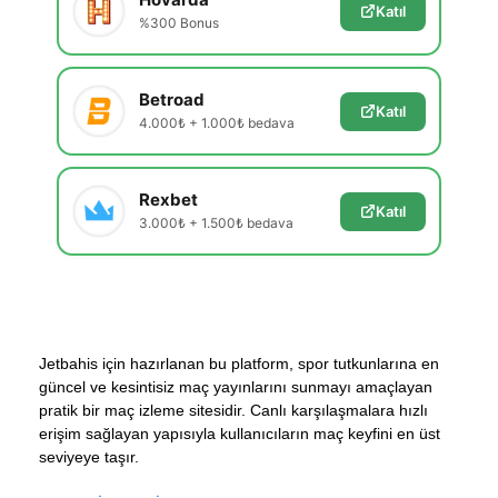
Katıl
%300 Bonus
Betroad
Katıl
4.000₺ + 1.000₺ bedava
Rexbet
Katıl
3.000₺ + 1.500₺ bedava
Jetbahis için hazırlanan bu platform, spor tutkunlarına en
güncel ve kesintisiz maç yayınlarını sunmayı amaçlayan
pratik bir maç izleme sitesidir. Canlı karşılaşmalara hızlı
erişim sağlayan yapısıyla kullanıcıların maç keyfini en üst
seviyeye taşır.